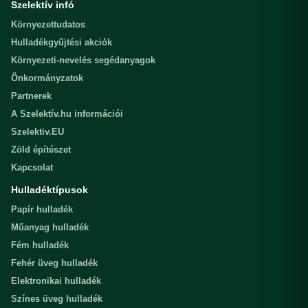
Szelektív infó
Környezettudatos
Hulladékgyűjtési akciók
Környezeti-nevelés segédanyagok
Önkormányzatok
Partnerek
A Szelektív.hu információi
Szelektiv.EU
Zöld építészet
Kapcsolat
Hulladéktípusok
Papír hulladék
Műanyag hulladék
Fém hulladék
Fehér üveg hulladék
Elektronikai hulladék
Színes üveg hulladék