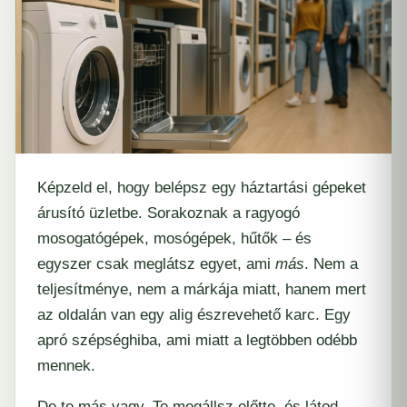
Képzeld el, hogy belépsz egy háztartási gépeket
árusító üzletbe. Sorakoznak a ragyogó
mosogatógépek, mosógépek, hűtők – és
egyszer csak meglátsz egyet, ami
más
. Nem a
teljesítménye, nem a márkája miatt, hanem mert
az oldalán van egy alig észrevehető karc. Egy
apró szépséghiba, ami miatt a legtöbben odébb
mennek.
De te más vagy. Te megállsz előtte, és látod