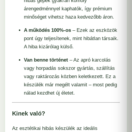
hibás gépek gyakran komoly
árengedménnyel kaphatók, így prémium
minőséget vihetsz haza kedvezőbb áron.
A működés 100%-os
– Ezek az eszközök
pont úgy teljesítenek, mint hibátlan társaik.
A hiba kizárólag külső.
Van benne történet
– Az apró karcolás
vagy horpadás sokszor gyártás, szállítás
vagy raktározás közben keletkezett. Ez a
készülék már megélt valamit – most pedig
nálad kezdhet új életet.
Kinek való?
Az esztétikai hibás készülék az ideális