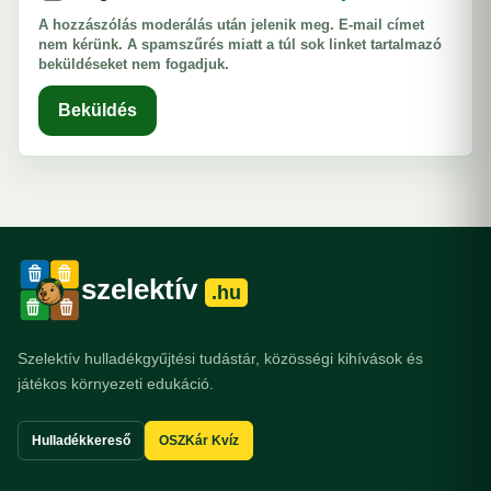
A hozzászólás moderálás után jelenik meg. E-mail címet
nem kérünk. A spamszűrés miatt a túl sok linket tartalmazó
beküldéseket nem fogadjuk.
Beküldés
szelektív
.hu
Szelektív hulladékgyűjtési tudástár, közösségi kihívások és
játékos környezeti edukáció.
Hulladékkereső
OSZKár Kvíz