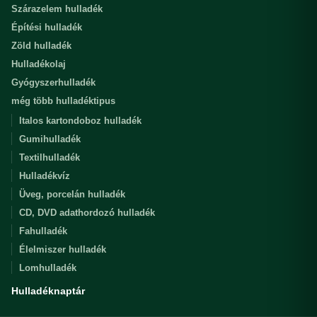
Szárazelem hulladék
Építési hulladék
Zöld hulladék
Hulladékolaj
Gyógyszerhulladék
még több hulladéktipus
Italos kartondoboz hulladék
Gumihulladék
Textilhulladék
Hulladékvíz
Üveg, porcelán hulladék
CD, DVD adathordozó hulladék
Fahulladék
Élelmiszer hulladék
Lomhulladék
Hulladéknaptár