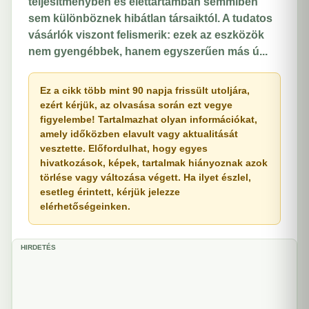
teljesítményben és élettartamban semmiben
sem különböznek hibátlan társaiktól. A tudatos
vásárlók viszont felismerik: ezek az eszközök
nem gyengébbek, hanem egyszerűen más ú...
Ez a cikk több mint 90 napja frissült utoljára,
ezért kérjük, az olvasása során ezt vegye
figyelembe! Tartalmazhat olyan információkat,
amely időközben elavult vagy aktualitását
vesztette. Előfordulhat, hogy egyes
hivatkozások, képek, tartalmak hiányoznak azok
törlése vagy változása végett. Ha ilyet észlel,
esetleg érintett, kérjük jelezze
elérhetőségeinken.
HIRDETÉS