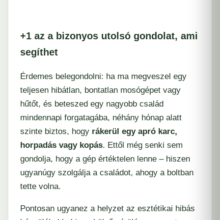
+1
az a bizonyos utolsó gondolat, ami
segíthet
Érdemes belegondolni: ha ma megveszel egy
teljesen hibátlan, bontatlan mosógépet vagy
hűtőt, és beteszed egy nagyobb család
mindennapi forgatagába, néhány hónap alatt
szinte biztos, hogy
rákerül egy apró karc,
horpadás vagy kopás
. Ettől még senki sem
gondolja, hogy a gép értéktelen lenne – hiszen
ugyanúgy szolgálja a családot, ahogy a boltban
tette volna.
Pontosan ugyanez a helyzet az esztétikai hibás