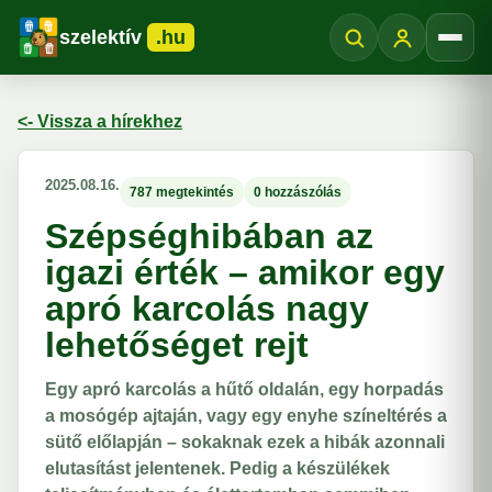
szelektív
.hu
Menü
<- Vissza a hírekhez
2025.08.16.
787 megtekintés
0 hozzászólás
Szépséghibában az
igazi érték – amikor egy
apró karcolás nagy
lehetőséget rejt
Egy apró karcolás a hűtő oldalán, egy horpadás
a mosógép ajtaján, vagy egy enyhe színeltérés a
sütő előlapján – sokaknak ezek a hibák azonnali
elutasítást jelentenek. Pedig a készülékek