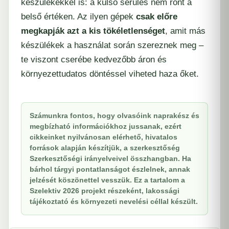
készülékekkel is: a külső sérülés nem ront a
belső értéken. Az ilyen gépek
csak előre
megkapják azt a kis tökéletlenséget
, amit más
készülékek a használat során szereznek meg –
te viszont cserébe kedvezőbb áron és
környezettudatos döntéssel viheted haza őket.
Számunkra fontos, hogy olvasóink naprakész és
megbízható információkhoz jussanak, ezért
cikkeinket nyilvánosan elérhető, hivatalos
források alapján készítjük, a szerkesztőség
Szerkesztőségi irányelveivel összhangban. Ha
bárhol tárgyi pontatlanságot észlelnek, annak
jelzését köszönettel vesszük. Ez a tartalom a
Szelektiv 2026 projekt részeként, lakossági
tájékoztató és környezeti nevelési céllal készült.