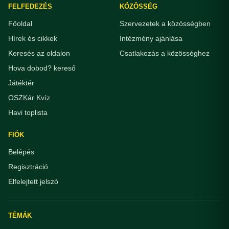
FELFEDEZÉS
KÖZÖSSÉG
Főoldal
Szervezetek a közösségben
Hírek és cikkek
Intézmény ajánlása
Keresés az oldalon
Csatlakozás a közösséghez
Hova dobod? kereső
Játéktér
OSZKár Kvíz
Havi toplista
FIÓK
Belépés
Regisztráció
Elfelejtett jelszó
TÉMÁK