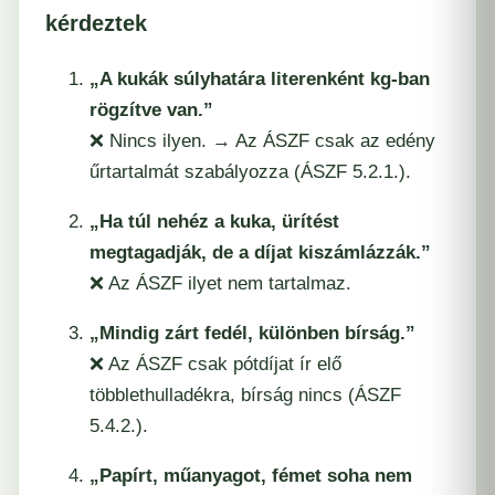
kérdeztek
„A kukák súlyhatára literenként kg-ban
rögzítve van.”
❌ Nincs ilyen. → Az ÁSZF csak az edény
űrtartalmát szabályozza (ÁSZF 5.2.1.).
„Ha túl nehéz a kuka, ürítést
megtagadják, de a díjat kiszámlázzák.”
❌ Az ÁSZF ilyet nem tartalmaz.
„Mindig zárt fedél, különben bírság.”
❌ Az ÁSZF csak pótdíjat ír elő
többlethulladékra, bírság nincs (ÁSZF
5.4.2.).
„Papírt, műanyagot, fémet soha nem