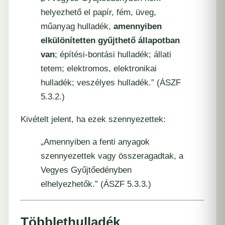
helyezhető el papír, fém, üveg,
műanyag hulladék,
amennyiben
elkülönítetten gyűjthető állapotban
van
; építési-bontási hulladék; állati
tetem; elektromos, elektronikai
hulladék; veszélyes hulladék.” (ÁSZF
5.3.2.)
Kivételt jelent, ha ezek szennyezettek:
„Amennyiben a fenti anyagok
szennyezettek vagy összeragadtak, a
Vegyes Gyűjtőedényben
elhelyezhetők.” (ÁSZF 5.3.3.)
Többlethulladék