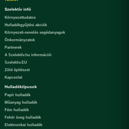
Szelektív infó
Környezettudatos
Hulladékgyűjtési akciók
Környezeti-nevelés segédanyagok
Önkormányzatok
Partnerek
A Szelektív.hu információi
Szelektiv.EU
Zöld építészet
Kapcsolat
Hulladéktípusok
Papír hulladék
Műanyag hulladék
Fém hulladék
Fehér üveg hulladék
Elektronikai hulladék