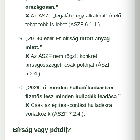
országosan.”
❌ Az ÁSZF „legalább egy alkalmat” ír elő,
tehát több is lehet (ÁSZF 6.1.1.).
„20–30 ezer Ft bírság tiltott anyag
miatt.”
❌ Az ÁSZF nem rögzít konkrét
bírságösszeget, csak pótdíjat (ÁSZF
5.3.4.).
„2026-tól minden hulladékudvarban
fizetős lesz minden hulladék leadása.”
❌ Csak az építési-bontási hulladékra
vonatkozik (ÁSZF 7.2.4.).
Bírság vagy pótdíj?