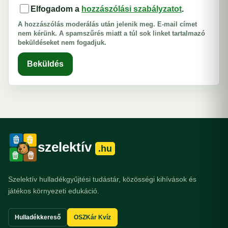
Elfogadom a
hozzászólási szabályzatot
.
A hozzászólás moderálás után jelenik meg. E-mail címet
nem kérünk. A spamszűrés miatt a túl sok linket tartalmazó
beküldéseket nem fogadjuk.
Beküldés
szelektív
.hu
Szelektív hulladékgyűjtési tudástár, közösségi kihívások és
játékos környezeti edukáció.
Hulladékkereső
OSZKár Kvíz