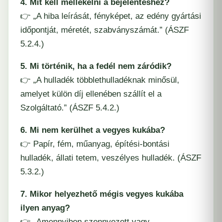
4. Mit kell mellékelni a bejelentéshez?
👉 „A hiba leírását, fényképet, az edény gyártási
időpontját, méretét, szabványszámát.” (ÁSZF
5.2.4.)
5. Mi történik, ha a fedél nem záródik?
👉 „A hulladék többlethulladéknak minősül,
amelyet külön díj ellenében szállít el a
Szolgáltató.” (ÁSZF 5.4.2.)
6. Mi nem kerülhet a vegyes kukába?
👉 Papír, fém, műanyag, építési-bontási
hulladék, állati tetem, veszélyes hulladék. (ÁSZF
5.3.2.)
7. Mikor helyezhető mégis vegyes kukába
ilyen anyag?
👉 „Amennyiben szennyezett vagy