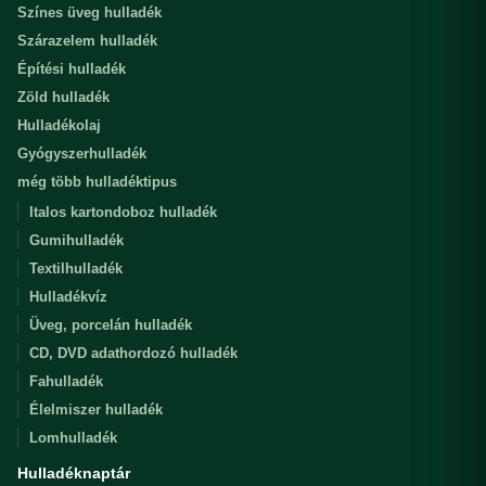
Színes üveg hulladék
Szárazelem hulladék
Építési hulladék
Zöld hulladék
Hulladékolaj
Gyógyszerhulladék
még több hulladéktipus
Italos kartondoboz hulladék
Gumihulladék
Textilhulladék
Hulladékvíz
Üveg, porcelán hulladék
CD, DVD adathordozó hulladék
Fahulladék
Élelmiszer hulladék
Lomhulladék
Hulladéknaptár