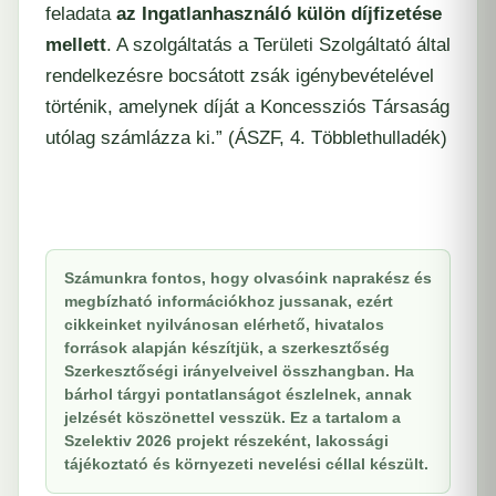
feladata
az Ingatlanhasználó külön díjfizetése
mellett
. A szolgáltatás a Területi Szolgáltató által
rendelkezésre bocsátott zsák igénybevételével
történik, amelynek díját a Koncessziós Társaság
utólag számlázza ki.” (ÁSZF, 4. Többlethulladék)
Számunkra fontos, hogy olvasóink naprakész és
megbízható információkhoz jussanak, ezért
cikkeinket nyilvánosan elérhető, hivatalos
források alapján készítjük, a szerkesztőség
Szerkesztőségi irányelveivel összhangban. Ha
bárhol tárgyi pontatlanságot észlelnek, annak
jelzését köszönettel vesszük. Ez a tartalom a
Szelektiv 2026 projekt részeként, lakossági
tájékoztató és környezeti nevelési céllal készült.