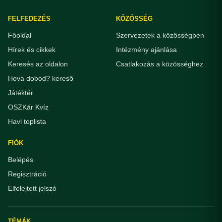
FELFEDEZÉS
KÖZÖSSÉG
Főoldal
Szervezetek a közösségben
Hírek és cikkek
Intézmény ajánlása
Keresés az oldalon
Csatlakozás a közösséghez
Hova dobod? kereső
Játéktér
OSZKár Kvíz
Havi toplista
FIÓK
Belépés
Regisztráció
Elfelejtett jelszó
TÉMÁK