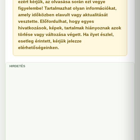
ezért kérjük, az olvasása során ezt vegye
figyelembe! Tartalmazhat olyan információkat,
amely időközben elavult vagy aktualitását
vesztette. Előfordulhat, hogy egyes
hivatkozások, képek, tartalmak hiányoznak azok
törlése vagy változása végett. Ha ilyet észlel,
esetleg érintett, kérjük jelezze
elérhetőségeinken.
HIRDETÉS