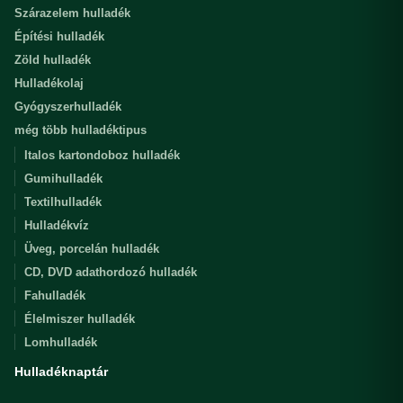
Szárazelem hulladék
Építési hulladék
Zöld hulladék
Hulladékolaj
Gyógyszerhulladék
még több hulladéktipus
Italos kartondoboz hulladék
Gumihulladék
Textilhulladék
Hulladékvíz
Üveg, porcelán hulladék
CD, DVD adathordozó hulladék
Fahulladék
Élelmiszer hulladék
Lomhulladék
Hulladéknaptár