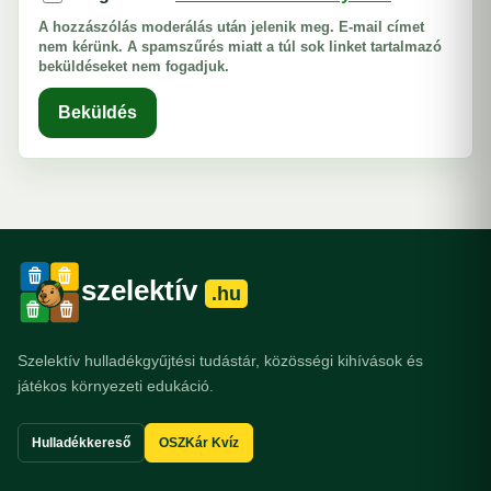
A hozzászólás moderálás után jelenik meg. E-mail címet
nem kérünk. A spamszűrés miatt a túl sok linket tartalmazó
beküldéseket nem fogadjuk.
Beküldés
szelektív
.hu
Szelektív hulladékgyűjtési tudástár, közösségi kihívások és
játékos környezeti edukáció.
Hulladékkereső
OSZKár Kvíz