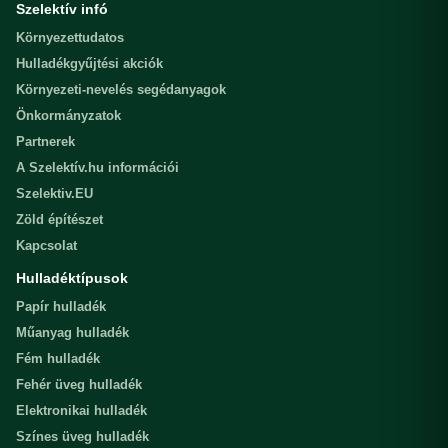
Szelektív infó
Környezettudatos
Hulladékgyűjtési akciók
Környezeti-nevelés segédanyagok
Önkormányzatok
Partnerek
A Szelektív.hu információi
Szelektiv.EU
Zöld építészet
Kapcsolat
Hulladéktípusok
Papír hulladék
Műanyag hulladék
Fém hulladék
Fehér üveg hulladék
Elektronikai hulladék
Színes üveg hulladék