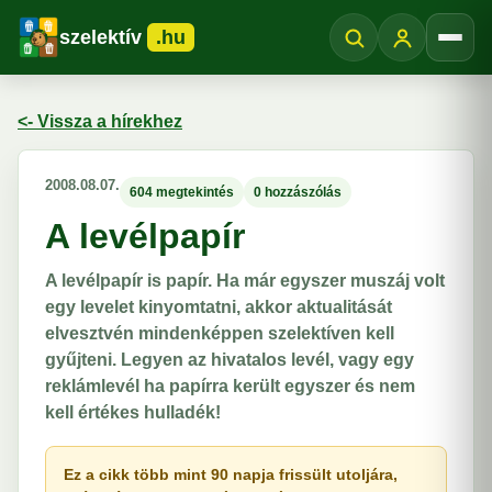
szelektív
.hu
Menü
<- Vissza a hírekhez
2008.08.07.
604 megtekintés
0 hozzászólás
A levélpapír
A levélpapír is papír. Ha már egyszer muszáj volt
egy levelet kinyomtatni, akkor aktualitását
elvesztvén mindenképpen szelektíven kell
gyűjteni. Legyen az hivatalos levél, vagy egy
reklámlevél ha papírra került egyszer és nem
kell értékes hulladék!
Ez a cikk több mint 90 napja frissült utoljára,