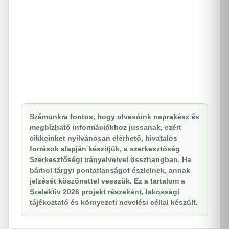
Számunkra fontos, hogy olvasóink naprakész és
megbízható információkhoz jussanak, ezért
cikkeinket nyilvánosan elérhető, hivatalos
források alapján készítjük, a szerkesztőség
Szerkesztőségi irányelveivel összhangban. Ha
bárhol tárgyi pontatlanságot észlelnek, annak
jelzését köszönettel vesszük. Ez a tartalom a
Szelektiv 2026 projekt részeként, lakossági
tájékoztató és környezeti nevelési céllal készült.