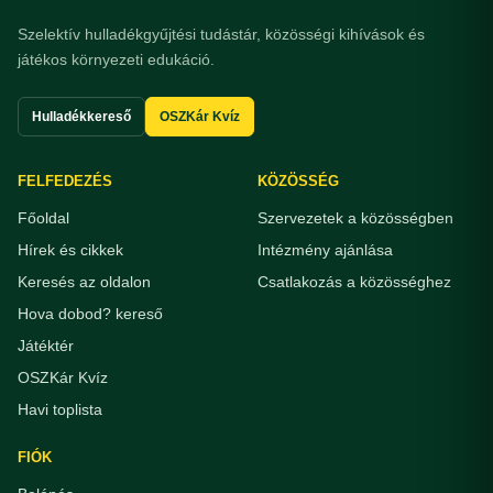
Szelektív hulladékgyűjtési tudástár, közösségi kihívások és
játékos környezeti edukáció.
Hulladékkereső
OSZKár Kvíz
FELFEDEZÉS
KÖZÖSSÉG
Főoldal
Szervezetek a közösségben
Hírek és cikkek
Intézmény ajánlása
Keresés az oldalon
Csatlakozás a közösséghez
Hova dobod? kereső
Játéktér
OSZKár Kvíz
Havi toplista
FIÓK