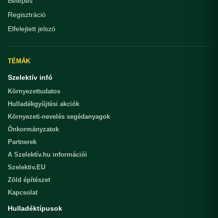
Belépés
Regisztráció
Elfelejtett jelszó
TÉMÁK
Szelektív infó
Környezettudatos
Hulladékgyűjtési akciók
Környezeti-nevelés segédanyagok
Önkormányzatok
Partnerek
A Szelektív.hu információi
Szelektiv.EU
Zöld építészet
Kapcsolat
Hulladéktípusok