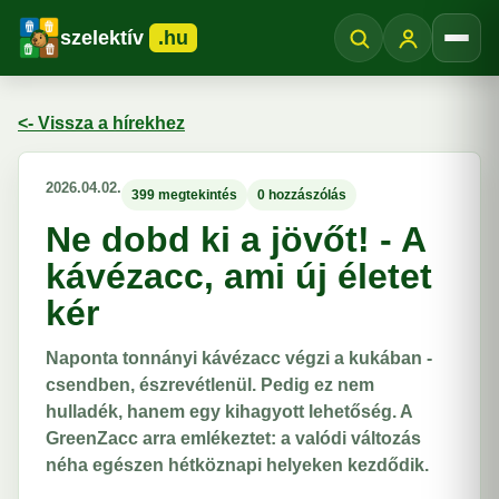
szelektív
.hu
Menü
<- Vissza a hírekhez
2026.04.02.
399 megtekintés
0 hozzászólás
Ne dobd ki a jövőt! - A
kávézacc, ami új életet
kér
Naponta tonnányi kávézacc végzi a kukában -
csendben, észrevétlenül. Pedig ez nem
hulladék, hanem egy kihagyott lehetőség. A
GreenZacc arra emlékeztet: a valódi változás
néha egészen hétköznapi helyeken kezdődik.