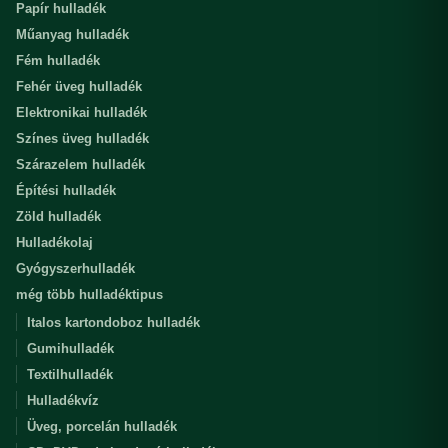
Papír hulladék
Műanyag hulladék
Fém hulladék
Fehér üveg hulladék
Elektronikai hulladék
Színes üveg hulladék
Szárazelem hulladék
Építési hulladék
Zöld hulladék
Hulladékolaj
Gyógyszerhulladék
még több hulladéktipus
Italos kartondoboz hulladék
Gumihulladék
Textilhulladék
Hulladékvíz
Üveg, porcelán hulladék