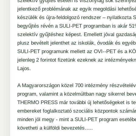
szelektív gyűjtés esetén is viszonylag sok szennye
jelentkező problémának az egyik megoldási lehet
készülék és újra-feldolgozó rendszer – nyilatkozta S
begyűjtés révén a SULI-PET programban is akár 5
szelektív gyűjtéshez képest. Emellett jóval gazdas
plusz bevételt jelenthet az iskolák, óvodák és egyé
SULI-PET programunk mellett az OVI--PET és a KÖ
jelenleg 2 forintot fizetünk ezeknek az intézmények
Lajos.
A Magyarországon közel 700 intézmény részvételév
program, valamint a közelmúltban nagy sikerrel beve
THERMO PRESS már további új lehetőségeket is te
embereket foglalkoztató szociális központok számár
minden jól megy - mint a SULI-PET program esetében
követheti a külföldi bevezetés…..