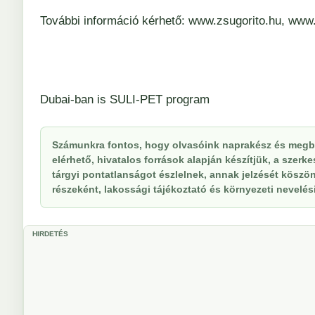
További információ kérhető:
www.zsugorito.hu
,
www.
Dubai-ban is SULI-PET program
Számunkra fontos, hogy olvasóink naprakész és megbí
elérhető, hivatalos források alapján készítjük, a szer
tárgyi pontatlanságot észlelnek, annak jelzését köszöne
részeként, lakossági tájékoztató és környezeti nevelési 
HIRDETÉS