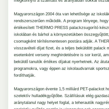
megkönnyíti a szállítást és arányaiban sokkal tis
Magyarországon 2004 óta van lehetősége az iskolá
rendszerszerűen működik. A program lényege, hogy
értékesített THERMO PRESS palackzsugorító készül
iskolában és bárhol a környezetükben összegyűjtött,
csomagként térítésmentesen postára adják. A THE
visszavételi díjat fizet, és a teljes beküldött palac
esetenként verseny meghirdetésére is sor kerül, am
beküldő tanulók értékes díjakat nyerhetnek. Az átut
programokra, vagy éppen az iskolaudvarnak sportsze
fordíthatják.
Magyarországon évente 1,5 milliárd PET-palackot h
szelektív hulladékgyűjtőbe. Szállításuk elég gazda
aránytalanul nagy helyet foglal, a teherautók nagyr