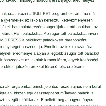
ztább, kiváló minőségű másodnyersanyagot eredményez.
knak csatlakozni a SULI-PET programhoz, ami ma már
 a gyermekek az iskolán keresztül kedvezményesen
ékek használata révén zsugorítják az otthonukban, az
 kiürült PET palackokat. A zsugorított palackokat inverz
RMO PRESS a beküldött palackokért darabonkénti
k mennyiséget hasznosítja. Emellett az iskola számára
elynek eredménye alapján a legtöbb zsugorított palackot
alt összegeket az iskolák kirándulásra, egyéb közösségi
rekkel, játszószerekkel történő felszerelésére
oznak forgalomba, ennek jelentős része sajnos nem kerül
ságtalan, hiszen egy összetaposott műanyag palack is
észt levegőt szállítanak. Emellett még a hagyományos