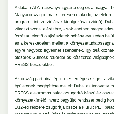
A dubai-i Al Ain ásványvízgyártó cég és a magya
Magyarországon már sikeresen működő, az elektro
program kinti verziójának kidolgozását (videó). Duba
világszínvonal elérésére, - sok esetben meghaladásá
forrását jelentő olajkészletek néhány évtizeden belü
és a kereskedelem mellett a környezettudatosságna
egyre nagyobb figyelmet szentelnek. Így találkozha
ötszörös Guiness rekorder és kétszeres világbajno
PRESS készülékkel.
Az ország partjainál épült mesterséges sziget, a vil
épületének megépítése mellett Dubai az innovatív
PRESS elektromos palackzsugorító készülék osztatlan
környezetkímélő inverz begyűjtő rendszer pedig komo
1/12-ed részére zsugorítja össze a kiürült PET pa