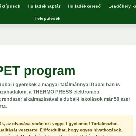
éktípusok
Hulladéknaptár
Hulladékkereső
Leadóhely k
Települések
-PET program
ubai-i gyerekek a magyar találmánnyal.Dubai-ban is
lágszabadalom, a THERMO PRESS elektromos
tt rendszer alkalmazásával a dubai-i iskolások már 50 ezer
ta.
érjük, az olvasása során ezt vegye figyelembe! Tartalmazhat
ualitását vesztette. Előfordulhat, hogy egyes hivatkozások,