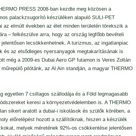
r THERMO PRESS 2008-ban kezdte meg közösen a
mos palackzsugorító készüléken alapuló SULI-PET
i az elmúlt években az élet minden területén törekszik a
ra – felkészülve arra, hogy az ország legfőbb bevételi
l jelentősen lecsökkenhetnek. A turizmus, az ingatlanpiac
k és az elsődleges nyersanyagok megtakarításának is
tott még a 2009-es Dubai Aero GP futamon is Veres Zoltán
k műrepülő pilótánk, az Al Ain standján, a magyar THERMO
ág egyetlen 7 csillagos szállodája és a Föld legmagasabb
 módszereket keresi a környezetvédelemben is. A THERMO
 sikert aratott a dubai-i iskolások és szülők körében, a
ly előrelépést hozott a szállítóknak, hiszen a készülék
lackokat, melyek méretének 92%-os csökkentése jelentősen