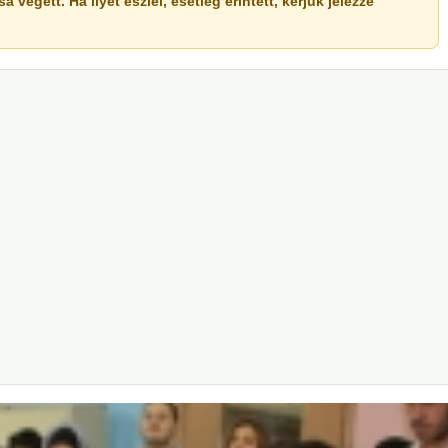
végett. Ha ilyet észlel, esetleg érintett, kérjük jelezze