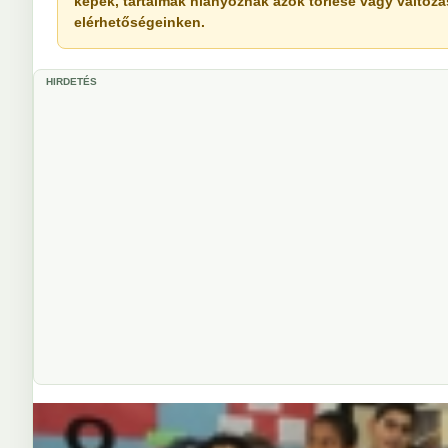
képek, tartalmak hiányoznak azok törlése vagy változása 
elérhetőségeinken.
HIRDETÉS