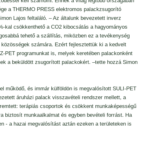
ződéssel kell számolni. Ennek a világ legtöbb országában
ősége a THERMO PRESS elektromos palackzsugorító
imon Lajos feltaláló. – Az általunk bevezetett inverz
1%-kal csökkenthető a CO2 kibocsátás a hagyományos
ágosabbá tehető a szállítás, miközben ez a tevékenység
b közösségek számára. Ezért fejlesztettük ki a kedvelt
Z-PET programunkat is, melyek keretében palackonként
nek a beküldött zsugorított palackokért. –tette hozzá Simon
el működő, és immár külföldön is megvalósított SULI-PET
zetett áruházi palack visszavételi rendszer mellett, a
remtett: terápiás csoportok és csökkent munkaképességű
a biztosít munkaalkalmat és egyben bevételi forrást. Ha
 - a hazai megvalósítást aztán ezeken a területeken is