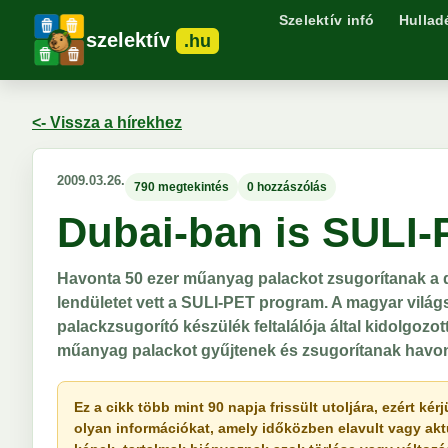
Szelektív infó
Hullad
szelektív
.hu
<- Vissza a hírekhez
2009.03.26.
790 megtekintés
0 hozzászólás
Dubai-ban is SULI
Havonta 50 ezer műanyag palackot zsugorítanak a d
lendületet vett a SULI-PET program. A magyar vi
palackzsugorító készülék feltalálója által kidolgozo
műanyag palackot gyűjtenek és zsugorítanak havon
Ez a cikk több mint 90 napja frissült utoljára, ezért k
olyan információkat, amely időközben elavult vagy akt