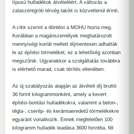
típusú hulladékok átvételéért. A változás a
zalaszentgróti térség lakóit is közvetlenül érinti.
A cikk szerint a döntést a MOHU hozta meg.
Korábban a magánszemélyek meghatározott
mennyiségi korlát mellett díjmentesen adhatták
le az építési törmeléket, ez a lehetőség azonban
megszűnik. Ugyanakkor a szolgáltatás továbbra
is elérhető marad, csak térítés ellenében.
Az új szabályozás alapján az átvételi díj bruttó
36 forint kilogrammonként, amely a kevert
építési-bontási hulladékokra, valamint a beton-,
tégla-, cserép- és kerámiaeredetű törmelékekre
egyaránt vonatkozik. Ennek megfelelően 100
kilogramm hulladék leadása 3600 forintba, fél