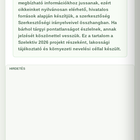
megbízható információkhoz jussanak, ezért
cikkeinket nyilvánosan elérhető, hivatalos
források alapján készítjük, a szerkesztőség
Szerkesztőségi irányelveivel összhangban. Ha
bárhol tárgyi pontatlanságot észlelnek, annak
jelzését köszönettel vesszük. Ez a tartalom a
Szelektiv 2026 projekt részeként, lakossági
tájékoztató és környezeti nevelési céllal készült.
HIRDETÉS