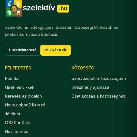
szelektív
.hu
Szelektív hulladékgyűjtési tudástár, közösségi kihívások és
játékos környezeti edukáció.
Hulladékkereső
OSZKár Kvíz
FELFEDEZÉS
KÖZÖSSÉG
Főoldal
Szervezetek a közösségben
Hírek és cikkek
Intézmény ajánlása
Keresés az oldalon
Csatlakozás a közösséghez
Hova dobod? kereső
Játéktér
OSZKár Kvíz
Havi toplista