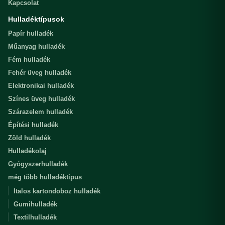
Kapcsolat
Hulladéktípusok
Papír hulladék
Műanyag hulladék
Fém hulladék
Fehér üveg hulladék
Elektronikai hulladék
Színes üveg hulladék
Szárazelem hulladék
Építési hulladék
Zöld hulladék
Hulladékolaj
Gyógyszerhulladék
még több hulladéktipus
Italos kartondoboz hulladék
Gumihulladék
Textilhulladék