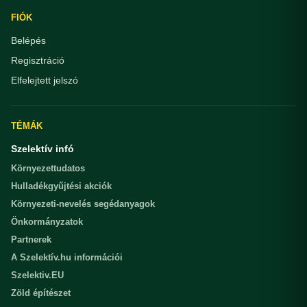
FIÓK
Belépés
Regisztráció
Elfelejtett jelszó
TÉMÁK
Szelektív infó
Környezettudatos
Hulladékgyűjtési akciók
Környezeti-nevelés segédanyagok
Önkormányzatok
Partnerek
A Szelektív.hu információi
Szelektiv.EU
Zöld építészet