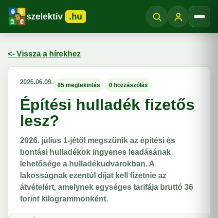
szelektív
.hu
Menü
<- Vissza a hírekhez
2026.06.09.
85 megtekintés
0 hozzászólás
Építési hulladék fizetős
lesz?
2026. július 1-jétől megszűnik az építési és
bontási hulladékok ingyenes leadásának
lehetősége a hulladékudvarokban. A
lakosságnak ezentúl díjat kell fizetnie az
átvételért, amelynek egységes tarifája bruttó 36
forint kilogrammonként.