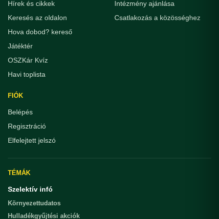
Hírek és cikkek
Intézmény ajánlása
Keresés az oldalon
Csatlakozás a közösséghez
Hova dobod? kereső
Játéktér
OSZKár Kvíz
Havi toplista
FIÓK
Belépés
Regisztráció
Elfelejtett jelszó
TÉMÁK
Szelektív infó
Környezettudatos
Hulladékgyűjtési akciók