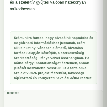
és a szelektív gyűjtés valóban hatékonyan
működhessen.
Számunkra fontos, hogy olvasóink naprakész és
megbízható információkhoz jussanak, ezért
cikkeinket nyilvánosan elérhető, hivatalos
források alapján készítjük, a szerkesztőség
Szerkesztőségi irányelveivel összhangban. Ha
bárhol tárgyi pontatlanságot észlelnek, annak
jelzését köszönettel vesszük. Ez a tartalom a
Szelektiv 2026 projekt részeként, lakossági
tájékoztató és környezeti nevelési céllal készült.
HIRDETÉS