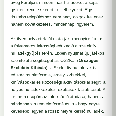
üveg kerüljön, minden más hulladékot a saját
gyűjtési rendje szerint kell elhelyezni. Egy
tisztább településhez nem nagy dolgok kellenek,
hanem következetes, mindennapi figyelem.
Az ilyen helyzetek jól mutatják, mennyire fontos
a folyamatos lakossági edukáció a szelektív
hulladékgyűjtés terén. Ebben nyújthat új, játékos
szemléletű segítséget az OSZKár (
Országos
Szelektív Kihívás
), a Szelektiv.hu interaktív
edukációs platformja, amely kvízekkel,
kihívásokkal és közösségi aktivitásokkal segíti a
helyes hulladékkezelési szokások kialakítását. A
cél nem csupán az információ átadása, hanem a
mindennapi szemléletformálás is - hogy egyre
kevesebb legyen a rossz helyre kerülő hulladék,