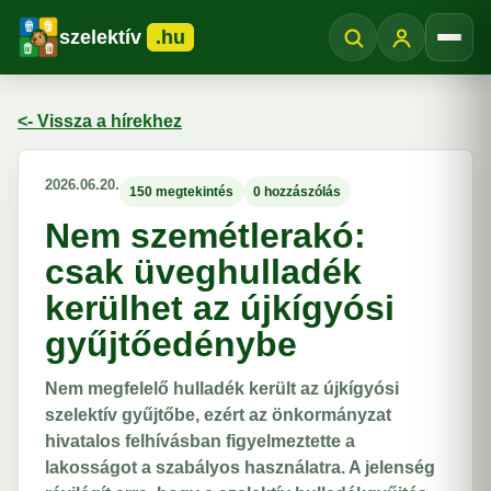
szelektív
.hu
Menü
<- Vissza a hírekhez
2026.06.20.
150 megtekintés
0 hozzászólás
Nem szemétlerakó:
csak üveghulladék
kerülhet az újkígyósi
gyűjtőedénybe
Nem megfelelő hulladék került az újkígyósi
szelektív gyűjtőbe, ezért az önkormányzat
hivatalos felhívásban figyelmeztette a
lakosságot a szabályos használatra. A jelenség