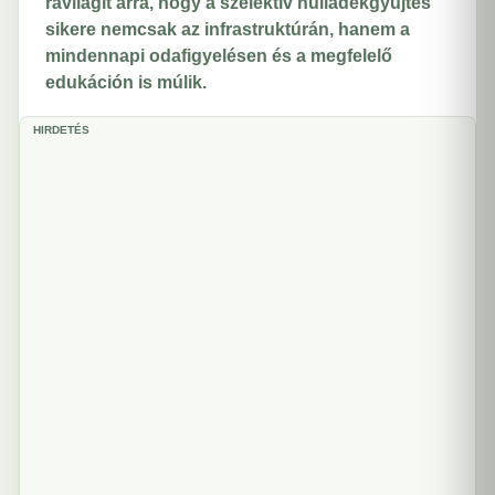
rávilágít arra, hogy a szelektív hulladékgyűjtés
sikere nemcsak az infrastruktúrán, hanem a
mindennapi odafigyelésen és a megfelelő
edukáción is múlik.
HIRDETÉS