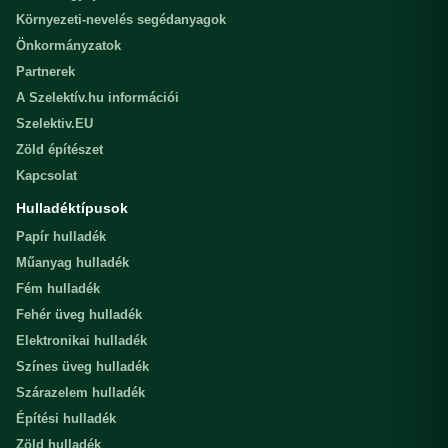
Környezeti-nevelés segédanyagok
Önkormányzatok
Partnerek
A Szelektív.hu információi
Szelektiv.EU
Zöld építészet
Kapcsolat
Hulladéktípusok
Papír hulladék
Műanyag hulladék
Fém hulladék
Fehér üveg hulladék
Elektronikai hulladék
Színes üveg hulladék
Szárazelem hulladék
Építési hulladék
Zöld hulladék