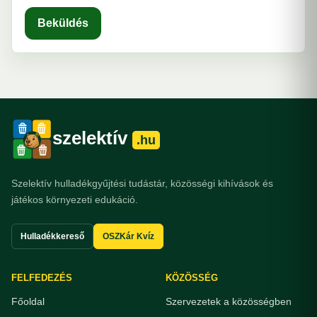
Beküldés
szelektív
.hu
Szelektív hulladékgyűjtési tudástár, közösségi kihívások és
játékos környezeti edukáció.
Hulladékkereső
OSZKár Kvíz
FELFEDEZÉS
KÖZÖSSÉG
Főoldal
Szervezetek a közösségben