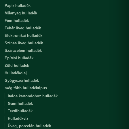
Papír hulladék
Műanyag hulladék
Fém hulladék
Fehér üveg hulladék
Elektronikai hulladék
Színes üveg hulladék
Szárazelem hulladék
Építési hulladék
Zöld hulladék
Hulladékolaj
Gyógyszerhulladék
még több hulladéktipus
Italos kartondoboz hulladék
Gumihulladék
Textilhulladék
Hulladékvíz
Üveg, porcelán hulladék