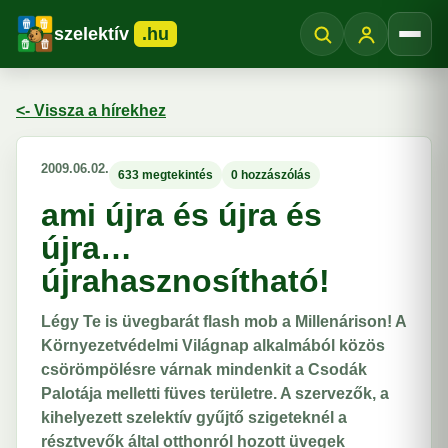
szelektív
.hu
Menü
<- Vissza a hírekhez
2009.06.02.
633 megtekintés
0 hozzászólás
ami újra és újra és
újra…
újrahasznosítható!
Légy Te is üvegbarát flash mob a Millenárison! A
Környezetvédelmi Világnap alkalmából közös
csörömpölésre várnak mindenkit a Csodák
Palotája melletti füves területre. A szervezők, a
kihelyezett szelektív gyűjtő szigeteknél a
résztvevők által otthonról hozott üvegek