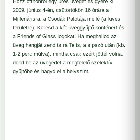
Hozz otthonról egy üres üveget és gyere ki
2009. június 4-én, csütörtökön 16 órára a
Millenárisra, a Csodák Palotája mellé (a füves
területre). Keresd a két üveggyűjtő konténert és
a Friends of Glass logókat! Ha meghallod az
üveg hangját zendíts rá Te is, a sípszó után (kb.
1-2 perc múlva), mintha csak ezért jöttél volna,
dobd be az üvegedet a megfelelő szelektív
gyűjtőbe és hagyd el a helyszínt.