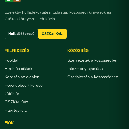
Szelektív hulladékgyűjtési tudástár, közösségi kihívások és
játékos környezeti edukáció.
Hulladékkereső
OSZKár Kvíz
FELFEDEZÉS
KÖZÖSSÉG
Főoldal
Szervezetek a közösségben
Hírek és cikkek
Intézmény ajánlása
Keresés az oldalon
Csatlakozás a közösséghez
Hova dobod? kereső
Játéktér
OSZKár Kvíz
Havi toplista
FIÓK