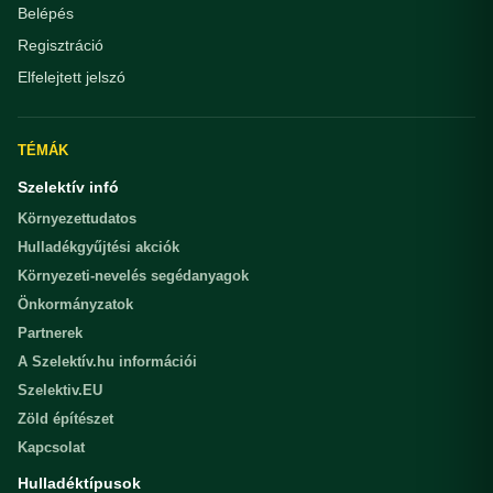
Belépés
Regisztráció
Elfelejtett jelszó
TÉMÁK
Szelektív infó
Környezettudatos
Hulladékgyűjtési akciók
Környezeti-nevelés segédanyagok
Önkormányzatok
Partnerek
A Szelektív.hu információi
Szelektiv.EU
Zöld építészet
Kapcsolat
Hulladéktípusok