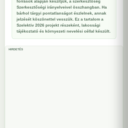
források alapján készítjük, a szerkesztőség
Szerkesztőségi irányelveivel összhangban. Ha
bárhol tárgyi pontatlanságot észlelnek, annak
jelzését köszönettel vesszük. Ez a tartalom a
Szelektiv 2026 projekt részeként, lakossági
tájékoztató és környezeti nevelési céllal készült.
HIRDETÉS