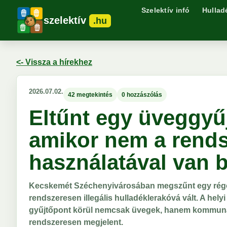
Szelektív infó
Hullad
szelektív
.hu
<- Vissza a hírekhez
2026.07.02.
42 megtekintés
0 hozzászólás
Eltűnt egy üveggyű
amikor nem a rends
használatával van b
Kecskemét Széchenyivárosában megszűnt egy régót
rendszeresen illegális hulladéklerakóvá vált. A hely
gyűjtőpont körül nemcsak üvegek, hanem kommunáli
rendszeresen megjelent.