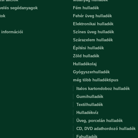
evelés segédanyagok
Fém hulladék
tok
Fehér üveg hulladék
Elektronikai hulladék
 információi
Színes üveg hulladék
Szárazelem hulladék
Építési hulladék
Zöld hulladék
Hulladékolaj
Gyógyszerhulladék
még több hulladéktipus
Italos kartondoboz hulladék
Gumihulladék
Textilhulladék
Hulladékvíz
Üveg, porcelán hulladék
CD, DVD adathordozó hulladék
Fahulladék