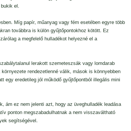
bukik el.
tésben. Míg papír, műanyag vagy fém esetében egyre több
kran továbbra is külön gyűjtőpontokhoz kötött. Ez
árólag a megfelelő hulladékot helyezné el a
szabálytalanul lerakott szemeteszsák vagy lomdarab
et környezete rendezetlenné válik, mások is könnyebben
t egy eredetileg jól működő gyűjtőpontból illegális mini
, ám ez nem jelenti azt, hogy az üveghulladék leadása
ernatív ponton megszabadulhatnak a nem visszaváltható
nyek segítségével.