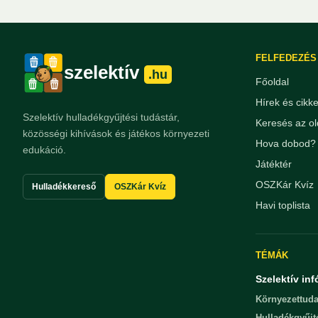
FELFEDEZÉS
szelektív
.hu
Főoldal
Hírek és cikk
Szelektív hulladékgyűjtési tudástár,
Keresés az ol
közösségi kihívások és játékos környezeti
Hova dobod? 
edukáció.
Játéktér
OSZKár Kvíz
Hulladékkereső
OSZKár Kvíz
Havi toplista
TÉMÁK
Szelektív inf
Környezettuda
Hulladékgyűjt