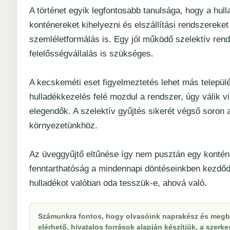
A történet egyik legfontosabb tanulsága, hogy a hu
konténereket kihelyezni és elszállítási rendszereke
szemléletformálás is. Egy jól működő szelektív re
felelősségvállalás is szükséges.
A kecskeméti eset figyelmeztetés lehet más települ
hulladékkezelés felé mozdul a rendszer, úgy válik
elegendők. A szelektív gyűjtés sikerét végső soron 
környezetünkhöz.
Az üveggyűjtő eltűnése így nem pusztán egy konténe
fenntarthatóság a mindennapi döntéseinkben kezdődi
hulladékot valóban oda tesszük-e, ahová való.
Számunkra fontos, hogy olvasóink naprakész és megbí
elérhető, hivatalos források alapján készítjük, a szer