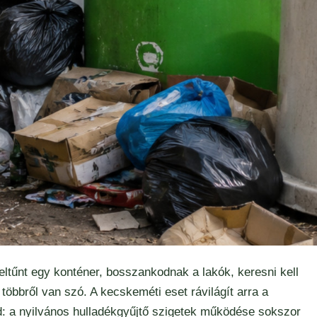
 eltűnt egy konténer, bosszankodnak a lakók, keresni kell
többről van szó. A kecskeméti eset rávilágít arra a
: a nyilvános hulladékgyűjtő szigetek működése sokszor