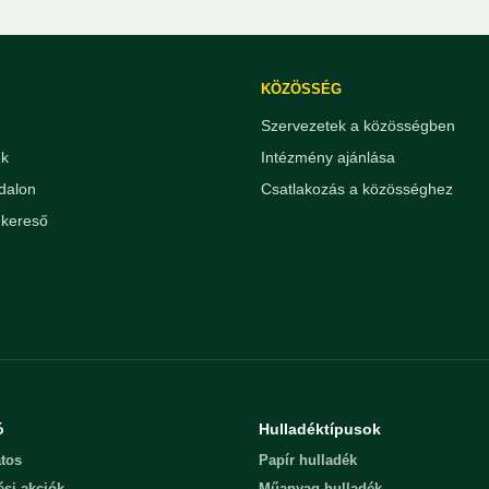
KÖZÖSSÉG
Szervezetek a közösségben
ek
Intézmény ajánlása
dalon
Csatlakozás a közösséghez
kereső
ó
Hulladéktípusok
tos
Papír hulladék
ési akciók
Műanyag hulladék