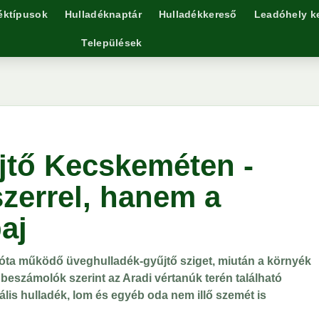
éktípusok
Hulladéknaptár
Hulladékkereső
Leadóhely k
Települések
jtő Kecskeméten -
zerrel, hanem a
aj
a működő üveghulladék-gyűjtő sziget, miután a környék
i beszámolók szerint az Aradi vértanúk terén található
s hulladék, lom és egyéb oda nem illő szemét is