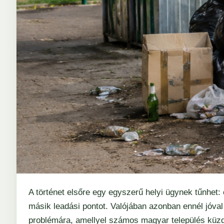
A történet elsőre egy egyszerű helyi ügynek tűnhet:
másik leadási pontot. Valójában azonban ennél jóval 
problémára, amellyel számos magyar település küzd