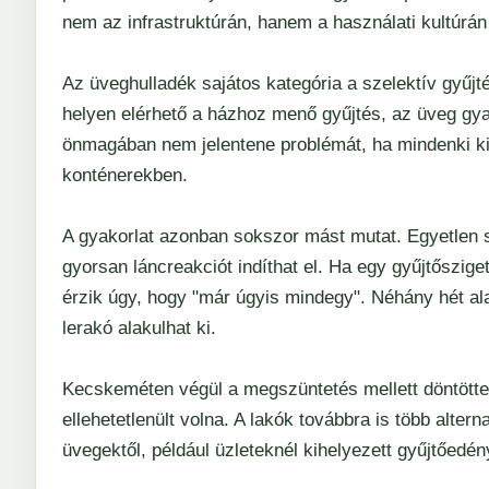
nem az infrastruktúrán, hanem a használati kultúrán 
Az üveghulladék sajátos kategória a szelektív gyűj
helyen elérhető a házhoz menő gyűjtés, az üveg gya
önmagában nem jelentene problémát, ha mindenki kiz
konténerekben.
A gyakorlat azonban sokszor mást mutat. Egyetlen 
gyorsan láncreakciót indíthat el. Ha egy gyűjtőszig
érzik úgy, hogy "már úgyis mindegy". Néhány hét alat
lerakó alakulhat ki.
Kecskeméten végül a megszüntetés mellett döntöttek
ellehetetlenült volna. A lakók továbbra is több alt
üvegektől, például üzleteknél kihelyezett gyűjtőedé