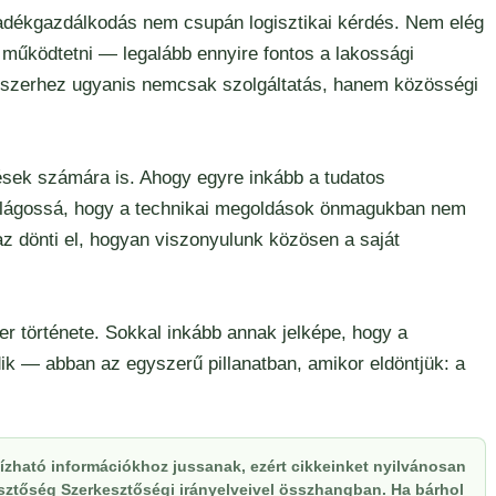
lladékgazdálkodás nem csupán logisztikai kérdés. Nem elég
t működtetni — legalább ennyire fontos a lakossági
ndszerhez ugyanis nemcsak szolgáltatás, hanem közösségi
ések számára is. Ahogy egyre inkább a tudatos
 világossá, hogy a technikai megoldások önmagukban nem
az dönti el, hogyan viszonyulunk közösen a saját
r története. Sokkal inkább annak jelképe, hogy a
k — abban az egyszerű pillanatban, amikor eldöntjük: a
zható információkhoz jussanak, ezért cikkeinket nyilvánosan
kesztőség Szerkesztőségi irányelveivel összhangban. Ha bárhol