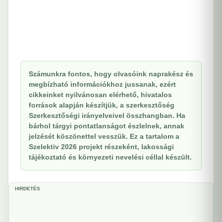
Számunkra fontos, hogy olvasóink naprakész és
megbízható információkhoz jussanak, ezért
cikkeinket nyilvánosan elérhető, hivatalos
források alapján készítjük, a szerkesztőség
Szerkesztőségi irányelveivel összhangban. Ha
bárhol tárgyi pontatlanságot észlelnek, annak
jelzését köszönettel vesszük. Ez a tartalom a
Szelektiv 2026 projekt részeként, lakossági
tájékoztató és környezeti nevelési céllal készült.
HIRDETÉS