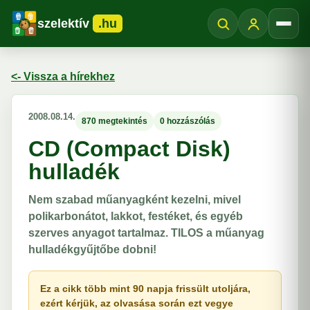
szelektív
.hu
Menü
<- Vissza a hírekhez
2008.08.14.
870 megtekintés
0 hozzászólás
CD (Compact Disk)
hulladék
Nem szabad műanyagként kezelni, mivel
polikarbonátot, lakkot, festéket, és egyéb
szerves anyagot tartalmaz. TILOS a műanyag
hulladékgyűjtőbe dobni!
Ez a cikk több mint 90 napja frissült utoljára,
ezért kérjük, az olvasása során ezt vegye