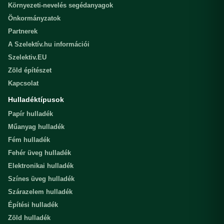
Környezeti-nevelés segédanyagok
Önkormányzatok
Partnerek
A Szelektív.hu információi
Szelektiv.EU
Zöld építészet
Kapcsolat
Hulladéktípusok
Papír hulladék
Műanyag hulladék
Fém hulladék
Fehér üveg hulladék
Elektronikai hulladék
Színes üveg hulladék
Szárazelem hulladék
Építési hulladék
Zöld hulladék