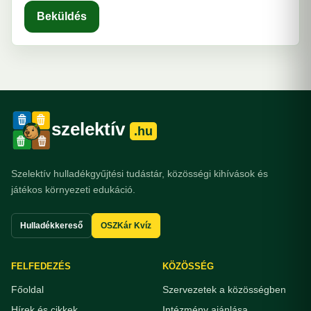
Beküldés
szelektív
.hu
Szelektív hulladékgyűjtési tudástár, közösségi kihívások és
játékos környezeti edukáció.
Hulladékkereső
OSZKár Kvíz
FELFEDEZÉS
KÖZÖSSÉG
Főoldal
Szervezetek a közösségben
Hírek és cikkek
Intézmény ajánlása