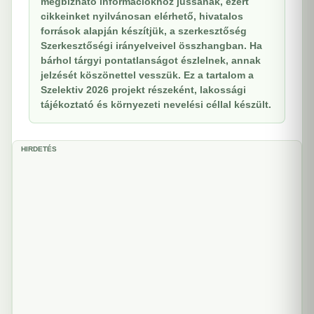
megbízható információkhoz jussanak, ezért
cikkeinket nyilvánosan elérhető, hivatalos
források alapján készítjük, a szerkesztőség
Szerkesztőségi irányelveivel összhangban. Ha
bárhol tárgyi pontatlanságot észlelnek, annak
jelzését köszönettel vesszük. Ez a tartalom a
Szelektiv 2026 projekt részeként, lakossági
tájékoztató és környezeti nevelési céllal készült.
HIRDETÉS