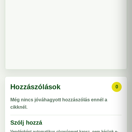
Hozzászólások
0
Még nincs jóváhagyott hozzászólás ennél a
cikknél.
Szólj hozzá
Vendégként automatikus olvasónevet kapsz, nem kérünk e-