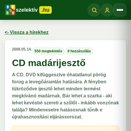
szelektív
.hu
Menü
<- Vissza a hírekhez
2008.05.14.
550 megtekintés
0 hozzászólás
CD madárijesztő
A CD, DVD kifüggesztve óhatatlanul pörög
forog a levegőáramlás hatására. A fényben
tükröződve ijesztő lehet minden termést
megkívánó madárnak. Bár lehet a szarka - aki
lehet kevésbé szereti a szőlőt - inkább vonzónak
találja? Mindenesetre hatásosnak tűnik e
újrahasznosítási eljárássorozat.