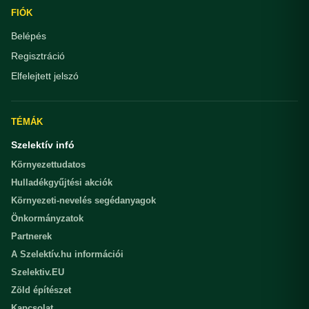
FIÓK
Belépés
Regisztráció
Elfelejtett jelszó
TÉMÁK
Szelektív infó
Környezettudatos
Hulladékgyűjtési akciók
Környezeti-nevelés segédanyagok
Önkormányzatok
Partnerek
A Szelektív.hu információi
Szelektiv.EU
Zöld építészet
Kapcsolat