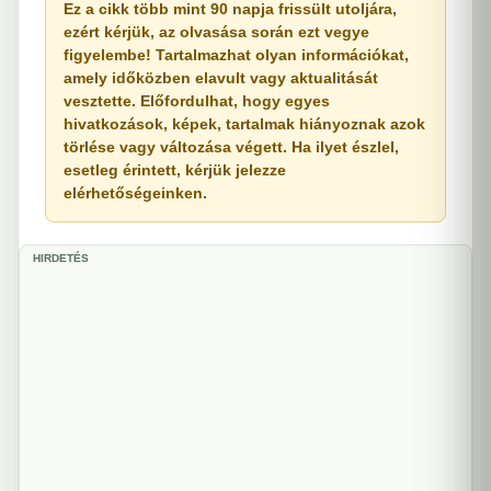
Ez a cikk több mint 90 napja frissült utoljára,
ezért kérjük, az olvasása során ezt vegye
figyelembe! Tartalmazhat olyan információkat,
amely időközben elavult vagy aktualitását
vesztette. Előfordulhat, hogy egyes
hivatkozások, képek, tartalmak hiányoznak azok
törlése vagy változása végett. Ha ilyet észlel,
esetleg érintett, kérjük jelezze
elérhetőségeinken.
HIRDETÉS