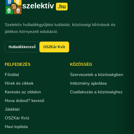
szelektív
.hu
Szelektív hulladékgyűjtési tudástár, közösségi kihívások és
játékos környezeti edukáció.
Hulladékkereső
OSZKár Kvíz
FELFEDEZÉS
KÖZÖSSÉG
Főoldal
Szervezetek a közösségben
Hírek és cikkek
Intézmény ajánlása
Keresés az oldalon
Csatlakozás a közösséghez
Hova dobod? kereső
Játéktér
OSZKár Kvíz
Havi toplista