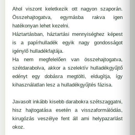
Ahol viszont keletkezik ott nagyon szaporán.
Összehajtogatva, egymásba rakva igen
hatékonyan lehet kezelni.
Háztartásban, háztartási mennyiséghez képest
is a papírhulladék egyik nagy gondosságot
igénylő hulladékfajtája.
Ha nem megfelelően van összehajtogatva,
szétdarabolva, akkor a szelektív hulladékgyűjtő
edényt egy dobásra megtölti, eldugítja, így
kihasználatlan lesz a hulladékgyűjtés fázisa.
Javasolt inkább kisebb darabokra szétszaggatni,
hisz hajtogatása esetén a visszaformálódás,
kirugózás veszélye fent áll ami helypazarlást
okoz.