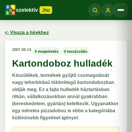
szelektív
.hu
Menü
<- Vissza a hírekhez
2007.08.14.
0 megtekintés
0 hozzászólás
Kartondoboz hulladék
Készülékek, termékek gyűjtő csomagolását
nagy teherbírású többrétegű kartondobozban
oldják meg. Ez a fajta hulladék háztartásban
ritkán, vállalkozásokban annál gyakrabban
(kereskedelem, gyártás) keletkezik. Ugyanakkor
egy méretes pizzadoboz is ebbe a kategóriába
különösebb figyelmet igényel.