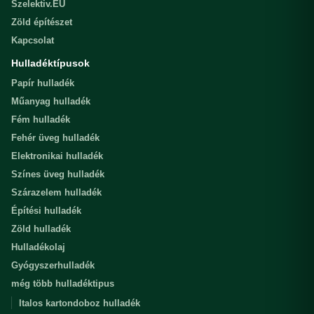
Szelektiv.EU
Zöld építészet
Kapcsolat
Hulladéktípusok
Papír hulladék
Műanyag hulladék
Fém hulladék
Fehér üveg hulladék
Elektronikai hulladék
Színes üveg hulladék
Szárazelem hulladék
Építési hulladék
Zöld hulladék
Hulladékolaj
Gyógyszerhulladék
még több hulladéktipus
Italos kartondoboz hulladék