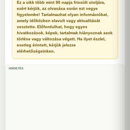
Ez a cikk több mint 90 napja frissült utoljára,
ezért kérjük, az olvasása során ezt vegye
figyelembe! Tartalmazhat olyan információkat,
amely időközben elavult vagy aktualitását
vesztette. Előfordulhat, hogy egyes
hivatkozások, képek, tartalmak hiányoznak azok
törlése vagy változása végett. Ha ilyet észlel,
esetleg érintett, kérjük jelezze
elérhetőségeinken.
HIRDETÉS