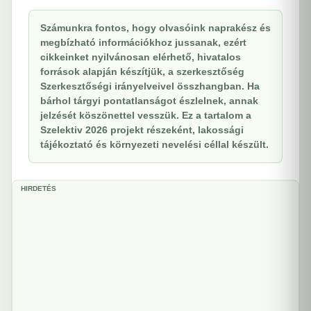
Számunkra fontos, hogy olvasóink naprakész és
megbízható információkhoz jussanak, ezért
cikkeinket nyilvánosan elérhető, hivatalos
források alapján készítjük, a szerkesztőség
Szerkesztőségi irányelveivel összhangban. Ha
bárhol tárgyi pontatlanságot észlelnek, annak
jelzését köszönettel vesszük. Ez a tartalom a
Szelektiv 2026 projekt részeként, lakossági
tájékoztató és környezeti nevelési céllal készült.
HIRDETÉS