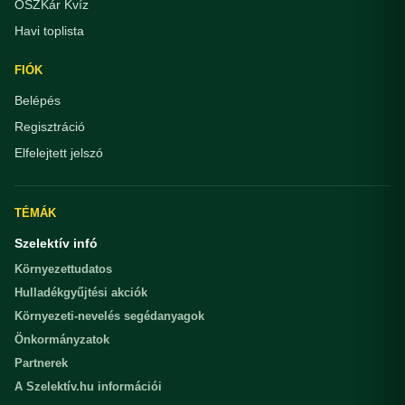
OSZKár Kvíz
Havi toplista
FIÓK
Belépés
Regisztráció
Elfelejtett jelszó
TÉMÁK
Szelektív infó
Környezettudatos
Hulladékgyűjtési akciók
Környezeti-nevelés segédanyagok
Önkormányzatok
Partnerek
A Szelektív.hu információi