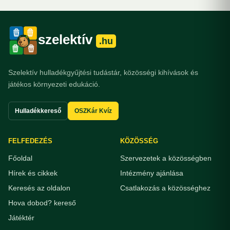
szelektív
.hu
Szelektív hulladékgyűjtési tudástár, közösségi kihívások és
játékos környezeti edukáció.
Hulladékkereső
OSZKár Kvíz
FELFEDEZÉS
KÖZÖSSÉG
Főoldal
Szervezetek a közösségben
Hírek és cikkek
Intézmény ajánlása
Keresés az oldalon
Csatlakozás a közösséghez
Hova dobod? kereső
Játéktér