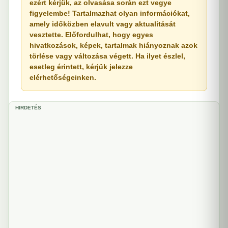
ezért kérjük, az olvasása során ezt vegye
figyelembe! Tartalmazhat olyan információkat,
amely időközben elavult vagy aktualitását
vesztette. Előfordulhat, hogy egyes
hivatkozások, képek, tartalmak hiányoznak azok
törlése vagy változása végett. Ha ilyet észlel,
esetleg érintett, kérjük jelezze
elérhetőségeinken.
HIRDETÉS