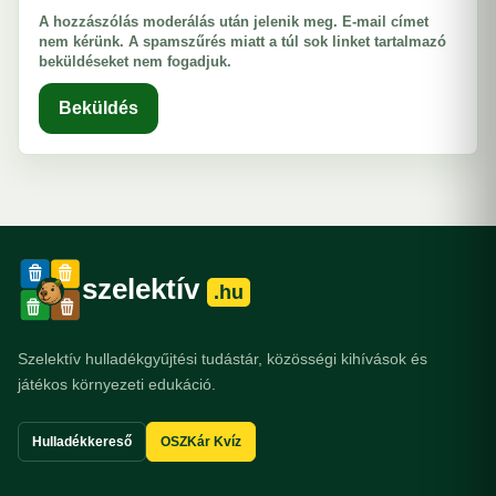
A hozzászólás moderálás után jelenik meg. E-mail címet
nem kérünk. A spamszűrés miatt a túl sok linket tartalmazó
beküldéseket nem fogadjuk.
Beküldés
szelektív
.hu
Szelektív hulladékgyűjtési tudástár, közösségi kihívások és
játékos környezeti edukáció.
Hulladékkereső
OSZKár Kvíz