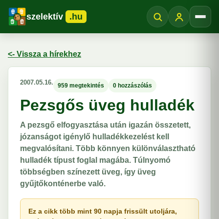
szelektív
.hu
Menü
<- Vissza a hírekhez
2007.05.16.
959 megtekintés
0 hozzászólás
Pezsgős üveg hulladék
A pezsgő elfogyasztása után igazán összetett,
józanságot igénylő hulladékkezelést kell
megvalósítani. Több könnyen különválasztható
hulladék típust foglal magába. Túlnyomó
többségben színezett üveg, így üveg
gyűjtőkonténerbe való.
Ez a cikk több mint 90 napja frissült utoljára,