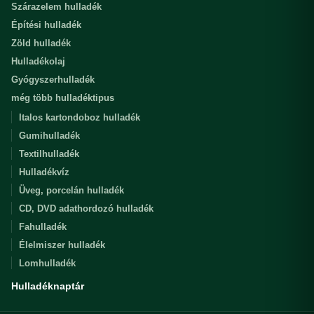
Szárazelem hulladék
Építési hulladék
Zöld hulladék
Hulladékolaj
Gyógyszerhulladék
még több hulladéktipus
Italos kartondoboz hulladék
Gumihulladék
Textilhulladék
Hulladékvíz
Üveg, porcelán hulladék
CD, DVD adathordozó hulladék
Fahulladék
Élelmiszer hulladék
Lomhulladék
Hulladéknaptár