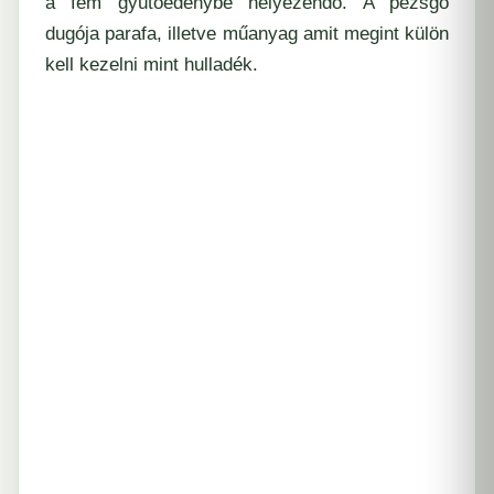
a fém gyütőedénybe helyezendő. A pezsgő
dugója parafa, illetve műanyag amit megint külön
kell kezelni mint hulladék.