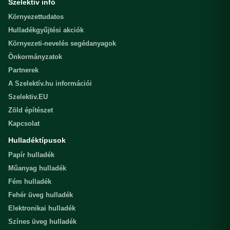
Szelektív infó
Környezettudatos
Hulladékgyűjtési akciók
Környezeti-nevelés segédanyagok
Önkormányzatok
Partnerek
A Szelektív.hu információi
Szelektiv.EU
Zöld építészet
Kapcsolat
Hulladéktípusok
Papír hulladék
Műanyag hulladék
Fém hulladék
Fehér üveg hulladék
Elektronikai hulladék
Színes üveg hulladék