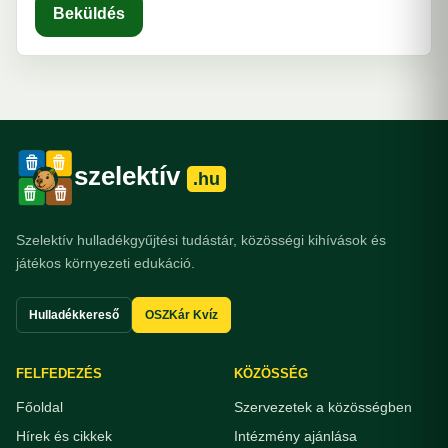
Beküldés
szelektív
.hu
Szelektív hulladékgyűjtési tudástár, közösségi kihívások és
játékos környezeti edukáció.
Hulladékkereső
OSZKár Kvíz
FELFEDEZÉS
KÖZÖSSÉG
Főoldal
Szervezetek a közösségben
Hírek és cikkek
Intézmény ajánlása