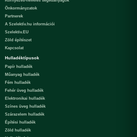
Környezeti-nevelés segédanyagok
Önkormányzatok
Partnerek
A Szelektív.hu információi
Szelektiv.EU
Zöld építészet
Kapcsolat
Hulladéktípusok
Papír hulladék
Műanyag hulladék
Fém hulladék
Fehér üveg hulladék
Elektronikai hulladék
Színes üveg hulladék
Szárazelem hulladék
Építési hulladék
Zöld hulladék