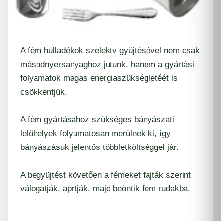
A fém hulladékok szelektv gyüjtésével nem csak
másodnyersanyaghoz jutunk, hanem a gyártási
folyamatok magas energiaszükségletéét is
csökkentjük.
A fém gyártásához szükséges bányászati
lelőhelyek folyamatosan merülnek ki, így
bányászásuk jelentős többletköltséggel jár.
A begyüjtést követően a fémeket fajták szerint
válogatják, aprtják, majd beöntik fém rudakba.