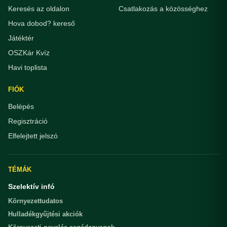
Keresés az oldalon
Csatlakozás a közösséghez
Hova dobod? kereső
Játéktér
OSZKár Kvíz
Havi toplista
FIÓK
Belépés
Regisztráció
Elfelejtett jelszó
TÉMÁK
Szelektív infó
Környezettudatos
Hulladékgyűjtési akciók