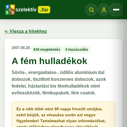
szelektív
.hu
Menü
<- Vissza a hírekhez
2007.08.20.
838 megtekintés
0 hozzászólás
A fém hulladékok
Sörös-, energiaitalos-, üdítős alumínium ital
dobozok, tisztított konzerves dobozok, azok
fedelei, háztartási kis fémhulladékok mint
evőeszközök, fémkupakok, fém csatok.
Ez a cikk több mint 90 napja frissült utoljára,
ezért kérjük, az olvasása során ezt vegye
figyelembe! Tartalmazhat olyan információkat,
amely időközben elavult vagy aktualitását