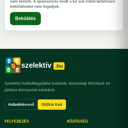
nem kérünk. A spamszűrés miatt a túl sok linket tartalmazó
beküldéseket nem fogadjuk.
Beküldés
szelektív
.hu
Szelektív hulladékgyűjtési tudástár, közösségi kihívások és
játékos környezeti edukáció.
Hulladékkereső
OSZKár Kvíz
FELFEDEZÉS
KÖZÖSSÉG