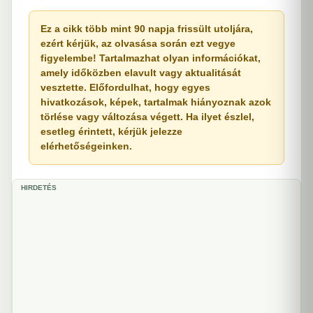
Ez a cikk több mint 90 napja frissült utoljára,
ezért kérjük, az olvasása során ezt vegye
figyelembe! Tartalmazhat olyan információkat,
amely időközben elavult vagy aktualitását
vesztette. Előfordulhat, hogy egyes
hivatkozások, képek, tartalmak hiányoznak azok
törlése vagy változása végett. Ha ilyet észlel,
esetleg érintett, kérjük jelezze
elérhetőségeinken.
HIRDETÉS