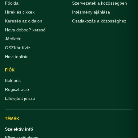
Főoldal
Szervezetek a közösségben
Hírek és cikkek
Intézmény ajánlása
Keresés az oldalon
Csatlakozás a közösséghez
Hova dobod? kereső
Játéktér
OSZKár Kvíz
Havi toplista
FIÓK
Belépés
Regisztráció
Elfelejtett jelszó
TÉMÁK
Szelektív infó
Környezettudatos