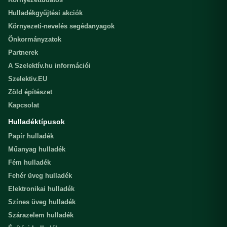
Hulladékgyűjtési akciók
Környezeti-nevelés segédanyagok
Önkormányzatok
Partnerek
A Szelektív.hu információi
Szelektiv.EU
Zöld építészet
Kapcsolat
Hulladéktípusok
Papír hulladék
Műanyag hulladék
Fém hulladék
Fehér üveg hulladék
Elektronikai hulladék
Színes üveg hulladék
Szárazelem hulladék