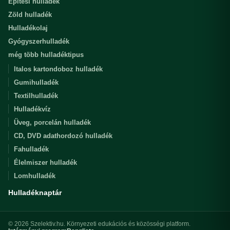
Építési hulladék
Zöld hulladék
Hulladékolaj
Gyógyszerhulladék
még több hulladéktipus
Italos kartondoboz hulladék
Gumihulladék
Textilhulladék
Hulladékvíz
Üveg, porcelán hulladék
CD, DVD adathordozó hulladék
Fahulladék
Élelmiszer hulladék
Lomhulladék
Hulladéknaptár
© 2026 Szelektiv.hu. Környezeti edukációs és közösségi platform.