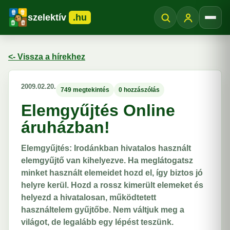
szelektív
.hu
Menü
<- Vissza a hírekhez
2009.02.20.
749 megtekintés
0 hozzászólás
Elemgyűjtés Online
áruházban!
Elemgyűjtés: Irodánkban hivatalos használt
elemgyűjtő van kihelyezve. Ha meglátogatsz
minket használt elemeidet hozd el, így biztos jó
helyre kerül. Hozd a rossz kimerült elemeket és
helyezd a hivatalosan, működtetett
használtelem gyűjtőbe. Nem váltjuk meg a
világot, de legalább egy lépést teszünk.