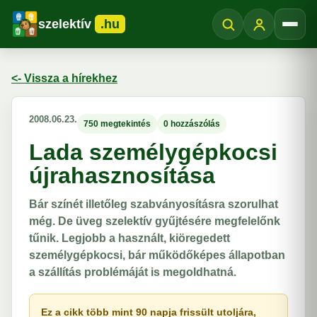
szelektív
.hu
Menü
<- Vissza a hírekhez
2008.06.23.
750 megtekintés
0 hozzászólás
Lada személygépkocsi
újrahasznosítása
Bár színét illetőleg szabványosításra szorulhat
még. De üveg szelektív gyűjtésére megfelelőnk
tűnik. Legjobb a használt, kiöregedett
személygépkocsi, bár működőképes állapotban
a szállítás problémáját is megoldhatná.
Ez a cikk több mint 90 napja frissült utoljára,