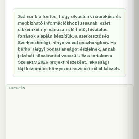
Számunkra fontos, hogy olvasóink naprakész és
megbízható információkhoz jussanak, ezért
cikkeinket nyilvánosan elérhető, hivatalos
források alapján készítjük, a szerkesztőség
Szerkesztőségi irányelveivel összhangban. Ha
bárhol tárgyi pontatlanságot észlelnek, annak
jelzését köszönettel vesszük. Ez a tartalom a
Szelektiv 2026 projekt részeként, lakossági
tájékoztató és környezeti nevelési céllal készült.
HIRDETÉS