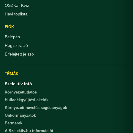
OSZKár Kvíz
Havi toplista
FIÓK
Belépés
Regisztráció
Elfelejtett jelszó
TÉMÁK
Szelektív infó
Környezettudatos
Hulladékgyűjtési akciók
Környezeti-nevelés segédanyagok
Önkormányzatok
Partnerek
A Szelektív.hu információi