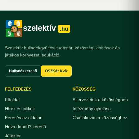
szelektív
.hu
Szelektív hulladékgyűjtési tudástár, közösségi kihívások és
játékos környezeti edukáció.
Hulladékkereső
OSZKár Kvíz
FELFEDEZÉS
KÖZÖSSÉG
Főoldal
Szervezetek a közösségben
Hírek és cikkek
Intézmény ajánlása
Keresés az oldalon
Csatlakozás a közösséghez
Hova dobod? kereső
Játéktér