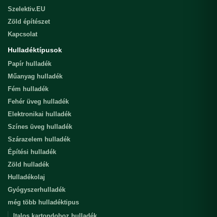
Szelektiv.EU
Zöld építészet
Kapcsolat
Hulladéktípusok
Papír hulladék
Műanyag hulladék
Fém hulladék
Fehér üveg hulladék
Elektronikai hulladék
Színes üveg hulladék
Szárazelem hulladék
Építési hulladék
Zöld hulladék
Hulladékolaj
Gyógyszerhulladék
még több hulladéktipus
Italos kartondoboz hulladék