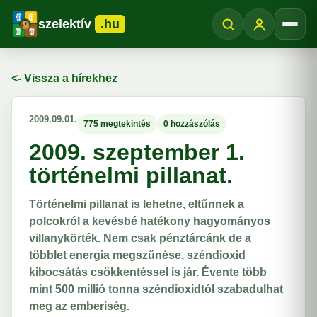
szelektív
.hu
Menü
<- Vissza a hírekhez
2009.09.01.
775 megtekintés
0 hozzászólás
2009. szeptember 1.
történelmi pillanat.
Történelmi pillanat is lehetne, eltűnnek a
polcokról a kevésbé hatékony hagyományos
villanykörték. Nem csak pénztárcánk de a
többlet energia megszűnése, széndioxid
kibocsátás csökkentéssel is jár. Évente több
mint 500 millió tonna széndioxidtól szabadulhat
meg az emberiség.