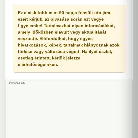
Ez a cikk több mint 90 napja frissült utoljára,
ezért kérjük, az olvasása során ezt vegye
figyelembe! Tartalmazhat olyan információkat,
amely időközben elavult vagy aktualitását
vesztette. Előfordulhat, hogy egyes
hivatkozások, képek, tartalmak hiányoznak azok
törlése vagy változása végett. Ha ilyet észlel,
esetleg érintett, kérjük jelezze
elérhetőségeinken.
HIRDETÉS