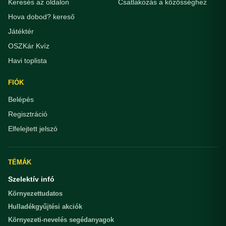
Keresés az oldalon
Csatlakozás a közösséghez
Hova dobod? kereső
Játéktér
OSZKár Kvíz
Havi toplista
FIÓK
Belépés
Regisztráció
Elfelejtett jelszó
TÉMÁK
Szelektív infó
Környezettudatos
Hulladékgyűjtési akciók
Környezeti-nevelés segédanyagok