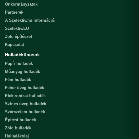
Önkormányzatok
Partnerek
A Szelektív.hu információi
Szelektiv.EU
Zöld építészet
Kapcsolat
Hulladéktípusok
Papír hulladék
Műanyag hulladék
Fém hulladék
Fehér üveg hulladék
Elektronikai hulladék
Színes üveg hulladék
Szárazelem hulladék
Építési hulladék
Zöld hulladék
Hulladékolaj