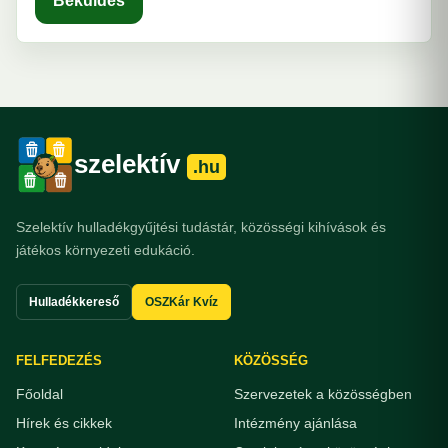
Beküldés
szelektív
.hu
Szelektív hulladékgyűjtési tudástár, közösségi kihívások és
játékos környezeti edukáció.
Hulladékkereső
OSZKár Kvíz
FELFEDEZÉS
KÖZÖSSÉG
Főoldal
Szervezetek a közösségben
Hírek és cikkek
Intézmény ajánlása