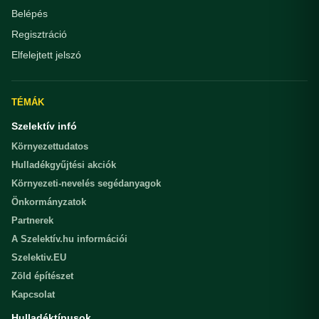
Belépés
Regisztráció
Elfelejtett jelszó
TÉMÁK
Szelektív infó
Környezettudatos
Hulladékgyűjtési akciók
Környezeti-nevelés segédanyagok
Önkormányzatok
Partnerek
A Szelektív.hu információi
Szelektiv.EU
Zöld építészet
Kapcsolat
Hulladéktípusok