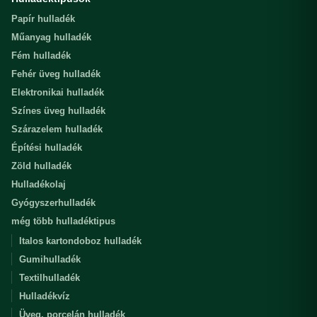
Papír hulladék
Műanyag hulladék
Fém hulladék
Fehér üveg hulladék
Elektronikai hulladék
Színes üveg hulladék
Szárazelem hulladék
Építési hulladék
Zöld hulladék
Hulladékolaj
Gyógyszerhulladék
még több hulladéktipus
Italos kartondoboz hulladék
Gumihulladék
Textilhulladék
Hulladékvíz
Üveg, porcelán hulladék