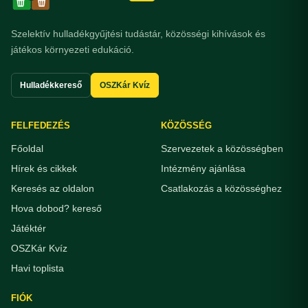
Szelektív hulladékgyűjtési tudástár, közösségi kihívások és
játékos környezeti edukáció.
Hulladékkereső
OSZKár Kvíz
FELFEDEZÉS
KÖZÖSSÉG
Főoldal
Szervezetek a közösségben
Hírek és cikkek
Intézmény ajánlása
Keresés az oldalon
Csatlakozás a közösséghez
Hova dobod? kereső
Játéktér
OSZKár Kvíz
Havi toplista
FIÓK