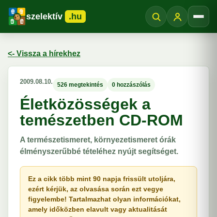
szelektív
.hu
Menü
<- Vissza a hírekhez
2009.08.10.
526 megtekintés
0 hozzászólás
Életközösségek a
temészetben CD-ROM
A természetismeret, környezetismeret órák
élményszerűbbé tételéhez nyújt segítséget.
Ez a cikk több mint 90 napja frissült utoljára,
ezért kérjük, az olvasása során ezt vegye
figyelembe! Tartalmazhat olyan információkat,
amely időközben elavult vagy aktualitását