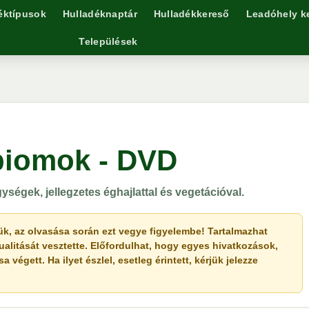
éktípusok
Hulladéknaptár
Hulladékkereső
Leadóhely k
Települések
biomok - DVD
ységek, jellegzetes éghajlattal és vegetációval.
érjük, az olvasása során ezt vegye figyelembe! Tartalmazhat
ualitását vesztette. Előfordulhat, hogy egyes hivatkozások,
végett. Ha ilyet észlel, esetleg érintett, kérjük jelezze