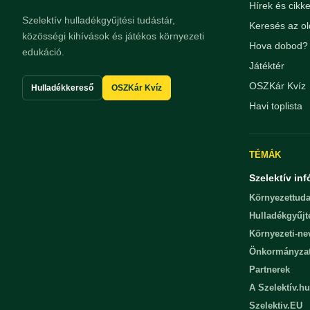
Hírek és cikk
Szelektív hulladékgyűjtési tudástár,
Keresés az ol
közösségi kihívások és játékos környezeti
Hova dobod? 
edukáció.
Játéktér
OSZKár Kvíz
Hulladékkereső
OSZKár Kvíz
Havi toplista
TÉMÁK
Szelektív inf
Környezettuda
Hulladékgyűjt
Környezeti-n
Önkormányza
Partnerek
A Szelektív.hu
Szelektiv.EU