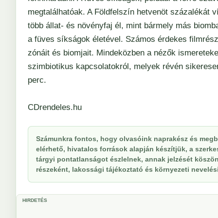
megtalálhatóak. A Földfelszín hetvenöt százalékát v
több állat- és növényfaj él, mint bármely más biom
a füves síkságok életével. Számos érdekes filmrészle
zónáit és biomjait. Mindeközben a nézők ismereteke
szimbiotikus kapcsolatokról, melyek révén sikeresen
perc.
CDrendeles.hu
Számunkra fontos, hogy olvasóink naprakész és megbí
elérhető, hivatalos források alapján készítjük, a szer
tárgyi pontatlanságot észlelnek, annak jelzését köszöne
részeként, lakossági tájékoztató és környezeti nevelési 
HIRDETÉS