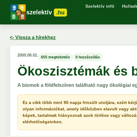
Szelektív infó
Hullad
szelektív
.hu
<- Vissza a hírekhez
2009.08.02.
655 megtekintés
0 hozzászólás
Ökoszisztémák és 
A biomok a földfelszínen található nagy ökológiai eg
Ez a cikk több mint 90 napja frissült utoljára, ezért k
olyan információkat, amely időközben elavult vagy akt
képek, tartalmak hiányoznak azok törlése vagy változása 
elérhetőségeinken.