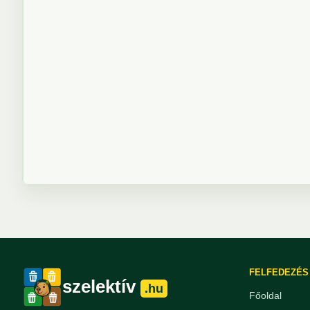
FELFEDEZÉS
szelektív
.hu
Főoldal