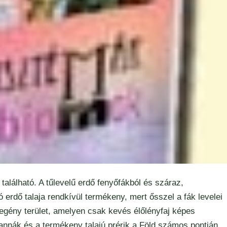
 található. A tűlevelű erdő fenyőfákból és száraz,
ó erdő talaja rendkívül termékeny, mert ősszel a fák levelei
zegény terület, amelyen csak kevés élőlényfaj képes
vannák és a termékeny talajú prérik a Föld számos pontján