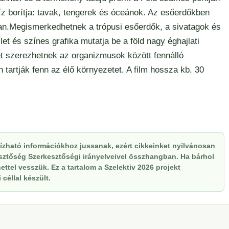
íz borítja: tavak, tengerek és óceánok. Az esőerdőkben
ban.Megismerkedhetnek a trópusi esőerdők, a sivatagok és
t és színes grafika mutatja be a föld nagy éghajlati
t szerezhetnek az organizmusok között fennálló
 tartják fenn az élő környezetet. A film hossza kb. 30
zható információkhoz jussanak, ezért cikkeinket nyilvánosan
kesztőség Szerkesztőségi irányelveivel összhangban. Ha bárhol
ttel vesszük. Ez a tartalom a Szelektiv 2026 projekt
céllal készült.