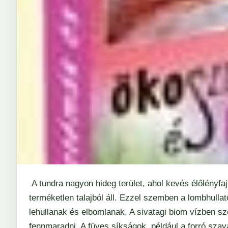
A tundra nagyon hideg terület, ahol kevés élőlényfaj
terméketlen talajból áll. Ezzel szemben a lombhullat
lehullanak és elbomlanak. A sivatagi biom vízben s
fennmaradni. A füves síkságok, például a forró sza