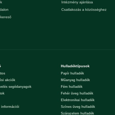
ek
Intézmény ajánlása
dalon
Csatlakozás a közösséghez
kereső
ó
Hulladéktípusok
tos
Papír hulladék
ési akciók
Műanyag hulladék
evelés segédanyagok
Fém hulladék
tok
Fehér üveg hulladék
Elektronikai hulladék
 információi
Színes üveg hulladék
Szárazelem hulladék