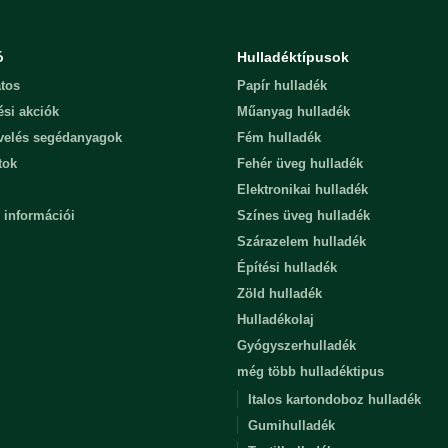
ó
Hulladéktípusok
tos
Papír hulladék
ési akciók
Műanyag hulladék
evelés segédanyagok
Fém hulladék
tok
Fehér üveg hulladék
Elektronikai hulladék
 információi
Színes üveg hulladék
Szárazelem hulladék
Építési hulladék
Zöld hulladék
Hulladékolaj
Gyógyszerhulladék
még több hulladéktipus
Italos kartondoboz hulladék
Gumihulladék