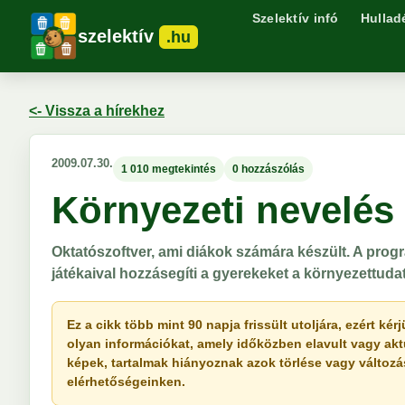
Szelektív infó
Hullad
szelektív
.hu
<- Vissza a hírekhez
2009.07.30.
1 010 megtekintés
0 hozzászólás
Környezeti nevelé
Oktatószoftver, ami diákok számára készült. A progr
játékaival hozzásegíti a gyerekeket a környezettu
Ez a cikk több mint 90 napja frissült utoljára, ezért k
olyan információkat, amely időközben elavult vagy akt
képek, tartalmak hiányoznak azok törlése vagy változása 
elérhetőségeinken.