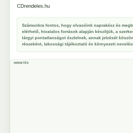
CDrendeles.hu
Számunkra fontos, hogy olvasóink naprakész és megbí
elérhető, hivatalos források alapján készítjük, a szer
tárgyi pontatlanságot észlelnek, annak jelzését köszöne
részeként, lakossági tájékoztató és környezeti nevelési 
HIRDETÉS