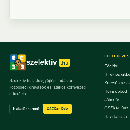
FELFEDEZÉS
szelektív
.hu
Főoldal
Hírek és cikk
Szelektív hulladékgyűjtési tudástár,
Keresés az ol
közösségi kihívások és játékos környezeti
Hova dobod? 
edukáció.
Játéktér
OSZKár Kvíz
Hulladékkereső
OSZKár Kvíz
Havi toplista