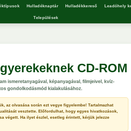
éktípusok
Hulladéknaptár
Hulladékkereső
Leadóhely k
Települések
s gyerekeknek CD-ROM
am ismeretanyagával, képanyagával, filmjeivel, kvíz-
datos gondolkodásmód kialakulásához.
érjük, az olvasása során ezt vegye figyelembe! Tartalmazhat
ualitását vesztette. Előfordulhat, hogy egyes hivatkozások,
végett. Ha ilyet észlel, esetleg érintett, kérjük jelezze