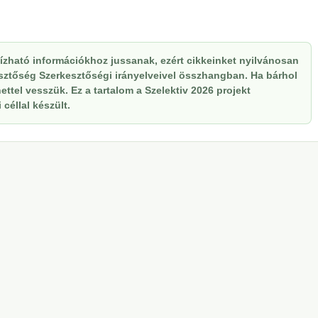
zható információkhoz jussanak, ezért cikkeinket nyilvánosan
kesztőség Szerkesztőségi irányelveivel összhangban. Ha bárhol
ttel vesszük. Ez a tartalom a Szelektiv 2026 projekt
céllal készült.