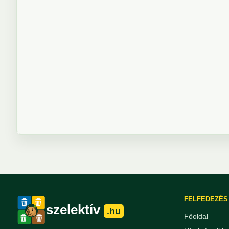
FELFEDEZÉS
szelektív
.hu
Főoldal