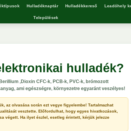
éktípusok
Hulladéknaptár
Hulladékkereső
Leadóhely k
Települések
elektronikai hulladék?
erillium ,Dioxin CFC-k, PCB-k, PVC-k, brómozott
anyag, ami egészségre, környezetre egyaránt veszélyes!
érjük, az olvasása során ezt vegye figyelembe! Tartalmazhat
ualitását vesztette. Előfordulhat, hogy egyes hivatkozások,
végett. Ha ilyet észlel, esetleg érintett, kérjük jelezze