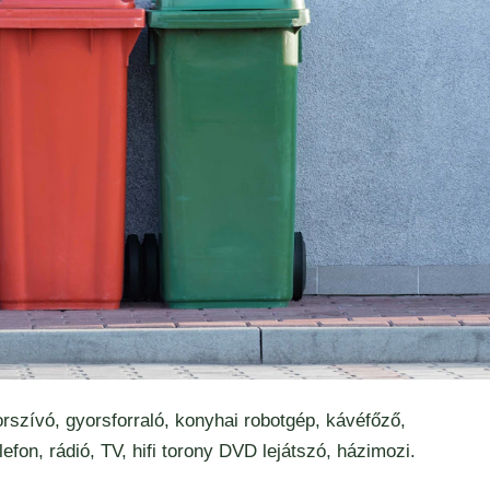
rszívó, gyorsforraló, konyhai robotgép, kávéfőző,
efon, rádió, TV, hifi torony DVD lejátszó, házimozi.