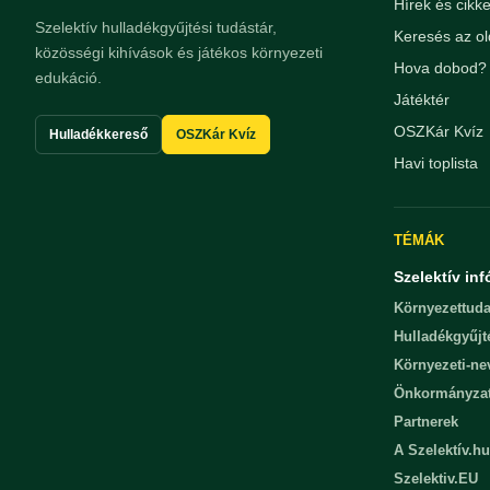
Hírek és cikk
Szelektív hulladékgyűjtési tudástár,
Keresés az ol
közösségi kihívások és játékos környezeti
Hova dobod? 
edukáció.
Játéktér
OSZKár Kvíz
Hulladékkereső
OSZKár Kvíz
Havi toplista
TÉMÁK
Szelektív inf
Környezettuda
Hulladékgyűjt
Környezeti-n
Önkormányza
Partnerek
A Szelektív.hu
Szelektiv.EU