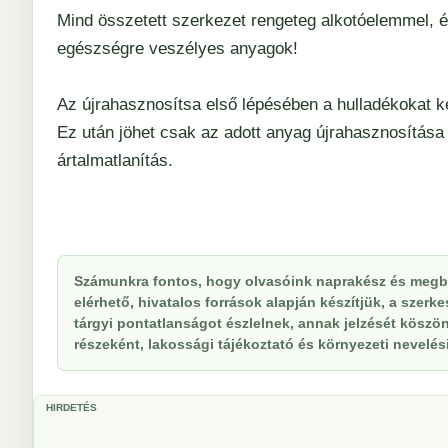
Mind összetett szerkezet rengeteg alkotóelemmel, és
egészségre veszélyes anyagok!
Az újrahasznosítsa első lépésében a hulladékokat ké
Ez után jöhet csak az adott anyag újrahasznosítása
ártalmatlanítás.
Számunkra fontos, hogy olvasóink naprakész és megbí
elérhető, hivatalos források alapján készítjük, a szer
tárgyi pontatlanságot észlelnek, annak jelzését köszöne
részeként, lakossági tájékoztató és környezeti nevelési 
HIRDETÉS