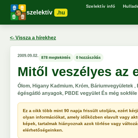
Szelektív infó
Hullad
szelektív
.hu
<- Vissza a hírekhez
2009.09.02.
878 megtekintés
0 hozzászólás
Mitől veszélyes az 
Ólom, Higany Kadmium, Króm, Báriumvegyületek , B
égésgátló anyagok, PBDE vegyület És még sokféle 
Ez a cikk több mint 90 napja frissült utoljára, ezért k
olyan információkat, amely időközben elavult vagy akt
képek, tartalmak hiányoznak azok törlése vagy változása 
elérhetőségeinken.