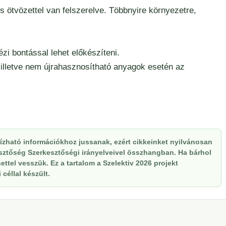
 ötvözettel van felszerelve. Többnyire környezetre,
zi bontással lehet előkészíteni.
 illetve nem újrahasznosítható anyagok esetén az
zható információkhoz jussanak, ezért cikkeinket nyilvánosan
kesztőség Szerkesztőségi irányelveivel összhangban. Ha bárhol
ttel vesszük. Ez a tartalom a Szelektiv 2026 projekt
céllal készült.