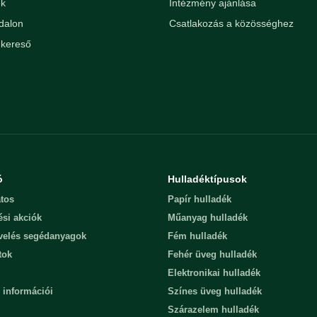
ek
Intézmény ajánlása
dalon
Csatlakozás a közösséghez
kereső
ó
Hulladéktípusok
tos
Papír hulladék
ési akciók
Műanyag hulladék
evelés segédanyagok
Fém hulladék
tok
Fehér üveg hulladék
Elektronikai hulladék
 információi
Színes üveg hulladék
Szárazelem hulladék