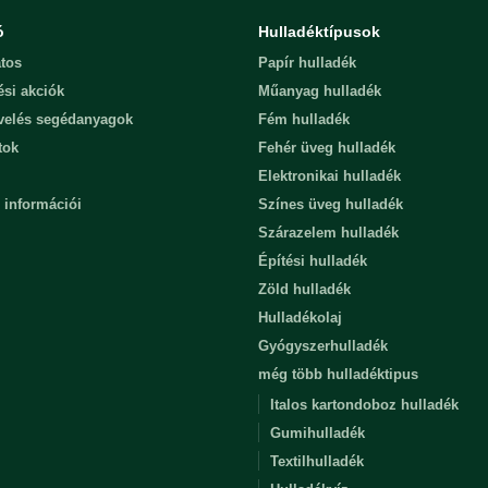
ó
Hulladéktípusok
tos
Papír hulladék
ési akciók
Műanyag hulladék
evelés segédanyagok
Fém hulladék
tok
Fehér üveg hulladék
Elektronikai hulladék
 információi
Színes üveg hulladék
Szárazelem hulladék
Építési hulladék
Zöld hulladék
Hulladékolaj
Gyógyszerhulladék
még több hulladéktipus
Italos kartondoboz hulladék
Gumihulladék
Textilhulladék