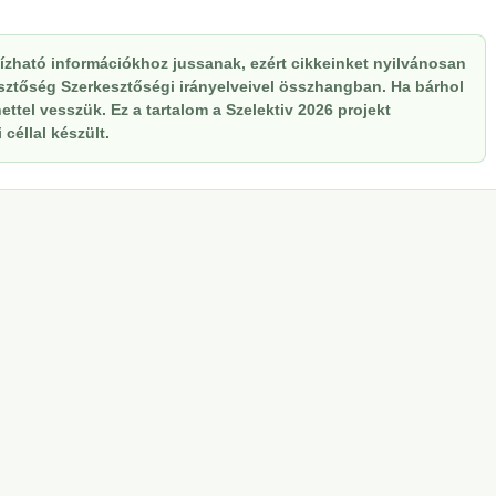
zható információkhoz jussanak, ezért cikkeinket nyilvánosan
kesztőség Szerkesztőségi irányelveivel összhangban. Ha bárhol
ttel vesszük. Ez a tartalom a Szelektiv 2026 projekt
céllal készült.