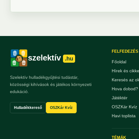
FELFEDEZÉS
szelektív
.hu
Főoldal
Hírek és cikk
Szelektív hulladékgyűjtési tudástár,
Keresés az ol
közösségi kihívások és játékos környezeti
Hova dobod? 
edukáció.
Játéktér
OSZKár Kvíz
Hulladékkereső
OSZKár Kvíz
Havi toplista
TÉMÁK