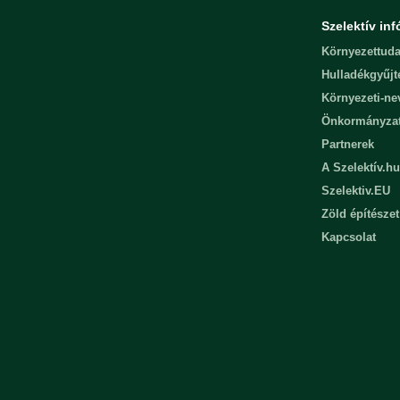
Szelektív inf
Környezettuda
Hulladékgyűjt
Környezeti-n
Önkormányza
Partnerek
A Szelektív.hu
Szelektiv.EU
Zöld építészet
Kapcsolat