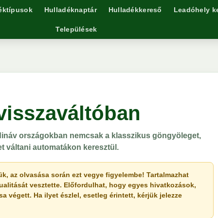
éktípusok
Hulladéknaptár
Hulladékkereső
Leadóhely k
Települések
visszaváltóban
dináv országokban nemcsak a klasszikus göngyöleget,
 váltani automatákon keresztül.
érjük, az olvasása során ezt vegye figyelembe! Tartalmazhat
ualitását vesztette. Előfordulhat, hogy egyes hivatkozások,
végett. Ha ilyet észlel, esetleg érintett, kérjük jelezze