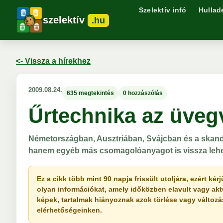
Szelektív infó
Hullad
szelektív
.hu
<- Vissza a hírekhez
2009.08.24.
635 megtekintés
0 hozzászólás
Űrtechnika az üveg
Németországban, Ausztriában, Svájcban és a skan
hanem egyéb más csomagolóanyagot is vissza lehet
Ez a cikk több mint 90 napja frissült utoljára, ezért k
olyan információkat, amely időközben elavult vagy akt
képek, tartalmak hiányoznak azok törlése vagy változása 
elérhetőségeinken.