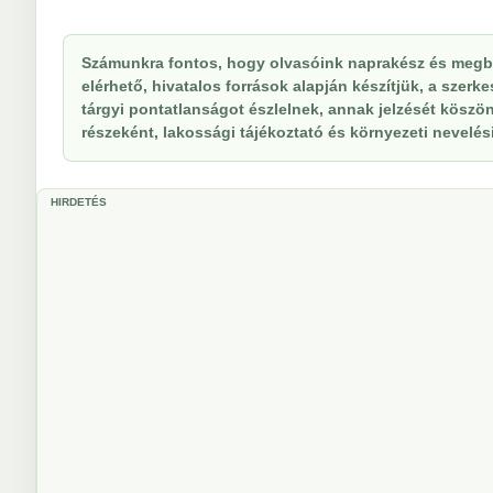
Számunkra fontos, hogy olvasóink naprakész és megbí
elérhető, hivatalos források alapján készítjük, a szer
tárgyi pontatlanságot észlelnek, annak jelzését köszöne
részeként, lakossági tájékoztató és környezeti nevelési 
HIRDETÉS