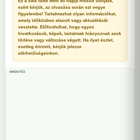
Ez a cikk több mint 90 napja frissült utoljára,
ezért kérjük, az olvasása során ezt vegye
figyelembe! Tartalmazhat olyan információkat,
amely időközben elavult vagy aktualitását
vesztette. Előfordulhat, hogy egyes
hivatkozások, képek, tartalmak hiányoznak azok
törlése vagy változása végett. Ha ilyet észlel,
esetleg érintett, kérjük jelezze
elérhetőségeinken.
HIRDETÉS