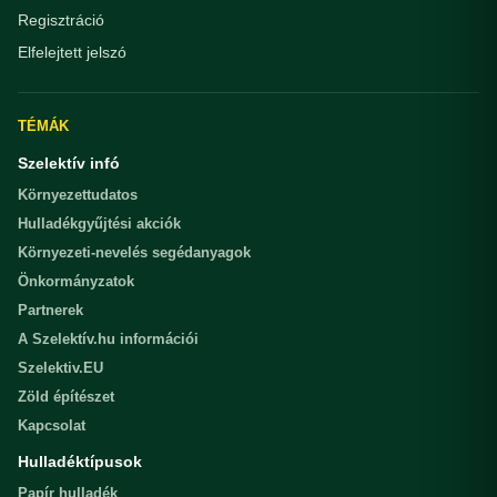
Regisztráció
Elfelejtett jelszó
TÉMÁK
Szelektív infó
Környezettudatos
Hulladékgyűjtési akciók
Környezeti-nevelés segédanyagok
Önkormányzatok
Partnerek
A Szelektív.hu információi
Szelektiv.EU
Zöld építészet
Kapcsolat
Hulladéktípusok
Papír hulladék