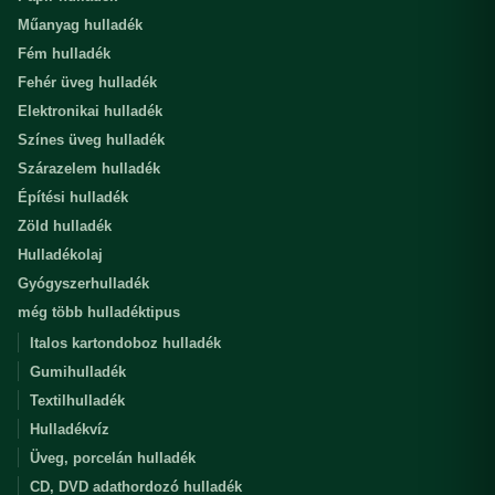
Műanyag hulladék
Fém hulladék
Fehér üveg hulladék
Elektronikai hulladék
Színes üveg hulladék
Szárazelem hulladék
Építési hulladék
Zöld hulladék
Hulladékolaj
Gyógyszerhulladék
még több hulladéktipus
Italos kartondoboz hulladék
Gumihulladék
Textilhulladék
Hulladékvíz
Üveg, porcelán hulladék
CD, DVD adathordozó hulladék