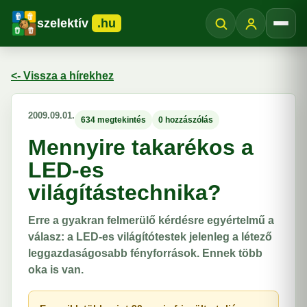
szelektív
.hu
Menü
<- Vissza a hírekhez
2009.09.01.
634 megtekintés
0 hozzászólás
Mennyire takarékos a
LED-es
világítástechnika?
Erre a gyakran felmerülő kérdésre egyértelmű a
válasz: a LED-es világítótestek jelenleg a létező
leggazdaságosabb fényforrások. Ennek több
oka is van.