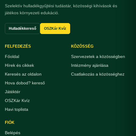
Szelektív hulladékgyűjtési tudástár, közösségi kihívások és
játékos környezeti edukáció.
Hulladékkereső
OSZKár Kvíz
FELFEDEZÉS
KÖZÖSSÉG
Főoldal
Szervezetek a közösségben
Hírek és cikkek
Intézmény ajánlása
Keresés az oldalon
Csatlakozás a közösséghez
Hova dobod? kereső
Játéktér
OSZKár Kvíz
Havi toplista
FIÓK
Belépés