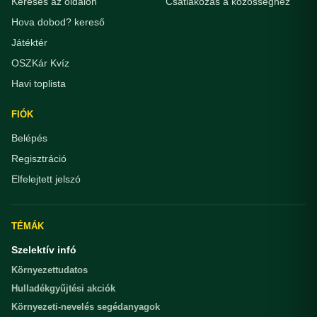
Keresés az oldalon
Csatlakozás a közösséghez
Hova dobod? kereső
Játéktér
OSZKár Kvíz
Havi toplista
FIÓK
Belépés
Regisztráció
Elfelejtett jelszó
TÉMÁK
Szelektív infó
Környezettudatos
Hulladékgyűjtési akciók
Környezeti-nevelés segédanyagok