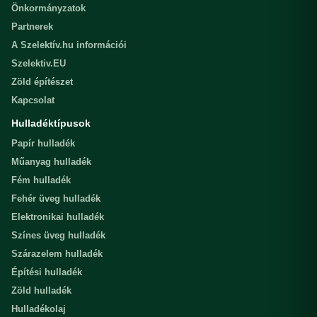
Önkormányzatok
Partnerek
A Szelektív.hu információi
Szelektiv.EU
Zöld építészet
Kapcsolat
Hulladéktípusok
Papír hulladék
Műanyag hulladék
Fém hulladék
Fehér üveg hulladék
Elektronikai hulladék
Színes üveg hulladék
Szárazelem hulladék
Építési hulladék
Zöld hulladék
Hulladékolaj