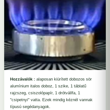
Hozzávalók :
alaposan kiürített dobozos sör
alumínium italos doboz, 1 szike, 1 táblatű
rajzszeg, csiszolópapír, 1 drótvállfa, 1
"csipetnyi" vatta. Ezek mindig kéznél vannak
típusú segédanyagok.