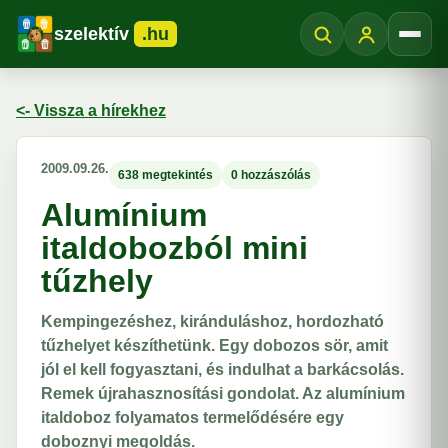
szelektív
.hu
Menü
<- Vissza a hírekhez
2009.09.26.
638 megtekintés
0 hozzászólás
Alumínium
italdobozból mini
tűzhely
Kempingezéshez, kiránduláshoz, hordozható
tűzhelyet készíthetünk. Egy dobozos sör, amit
jól el kell fogyasztani, és indulhat a barkácsolás.
Remek újrahasznosítási gondolat. Az alumínium
italdoboz folyamatos termelődésére egy
doboznyi megoldás.