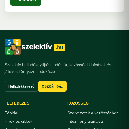
szelektív
.hu
Szelektív hulladékgyűjtési tudástár, közösségi kihívások és
játékos környezeti edukáció.
Hulladékkereső
OSZKár Kvíz
FELFEDEZÉS
KÖZÖSSÉG
Főoldal
Szervezetek a közösségben
Hírek és cikkek
Intézmény ajánlása