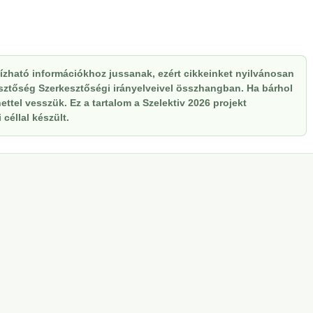
zható információkhoz jussanak, ezért cikkeinket nyilvánosan
kesztőség Szerkesztőségi irányelveivel összhangban. Ha bárhol
ttel vesszük. Ez a tartalom a Szelektiv 2026 projekt
céllal készült.