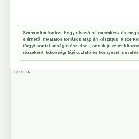
Számunkra fontos, hogy olvasóink naprakész és megbí
elérhető, hivatalos források alapján készítjük, a szer
tárgyi pontatlanságot észlelnek, annak jelzését köszöne
részeként, lakossági tájékoztató és környezeti nevelési 
HIRDETÉS