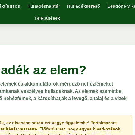
éktípusok
Hulladéknaptár
Hulladékkereső
Leadóhely k
Települések
ladék az elem?
lt elemek és akkumulátorok mérgező nehézfémeket
számítanak veszélyes hulladéknak. Az elemek szemétbe
nehézfémek, a károsíthatják a levegő, a talaj és a vizek
érjük, az olvasása során ezt vegye figyelembe! Tartalmazhat
ualitását vesztette. Előfordulhat, hogy egyes hivatkozások,