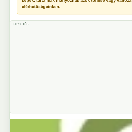
képek, tartalmak hiányoznak azok törlése vagy változása 
elérhetőségeinken.
HIRDETÉS