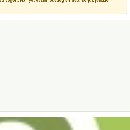
végett. Ha ilyet észlel, esetleg érintett, kérjük jelezze