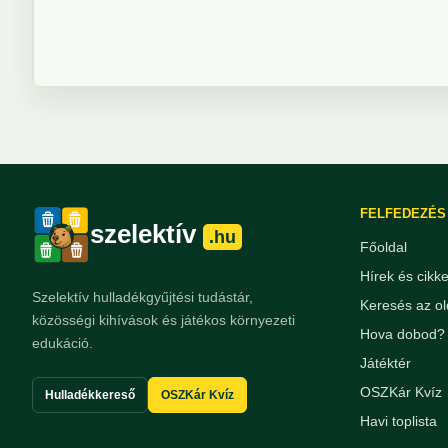
FELFEDEZÉS
szelektív
.hu
Főoldal
Hírek és cikk
Szelektív hulladékgyűjtési tudástár,
Keresés az ol
közösségi kihívások és játékos környezeti
Hova dobod? 
edukáció.
Játéktér
OSZKár Kvíz
Hulladékkereső
OSZKár Kvíz
Havi toplista