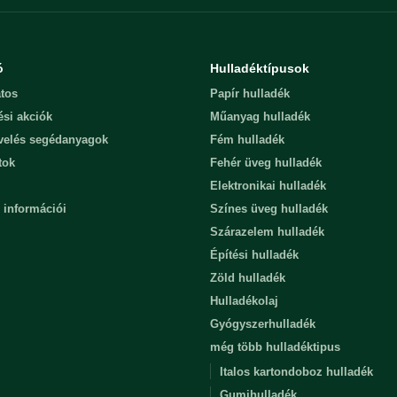
ó
Hulladéktípusok
tos
Papír hulladék
ési akciók
Műanyag hulladék
evelés segédanyagok
Fém hulladék
tok
Fehér üveg hulladék
Elektronikai hulladék
 információi
Színes üveg hulladék
Szárazelem hulladék
Építési hulladék
Zöld hulladék
Hulladékolaj
Gyógyszerhulladék
még több hulladéktipus
Italos kartondoboz hulladék
Gumihulladék