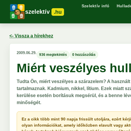
Szelektív infó
Hullad
szelektív
.hu
<- Vissza a hírekhez
2009.06.29.
936 megtekintés
0 hozzászólás
Miért veszélyes hul
Tudta Ön, miért veszélyes a szárazelem? A haszná
tartalmaznak. Kadmium, nikkel, lítium. Ezek miatt 
kerülése esetén borításuk megsérül, és a benne lévő 
minőségét.
Ez a cikk több mint 90 napja frissült utoljára, ezért k
olyan információkat, amely időközben elavult vagy akt