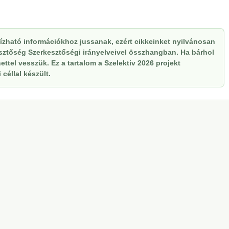
zható információkhoz jussanak, ezért cikkeinket nyilvánosan
kesztőség Szerkesztőségi irányelveivel összhangban. Ha bárhol
ttel vesszük. Ez a tartalom a Szelektiv 2026 projekt
céllal készült.