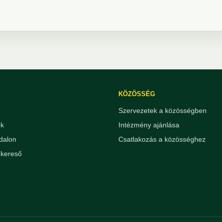
KÖZÖSSÉG
Szervezetek a közösségben
ek
Intézmény ajánlása
dalon
Csatlakozás a közösséghez
kereső