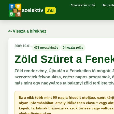
Szelektív infó
Hullad
szelektív
.hu
<- Vissza a hírekhez
2009.10.01.
478 megtekintés
0 hozzászólás
Zöld Szüret a Fenek
Zöld rendezvény, Újbudán a Feneketlen tó mögött. A 
szervezetek felvonulása, egész napos programok, ős
más mint egy nagyváros talpalatnyi zöld területe tóv
Ez a cikk több mint 90 napja frissült utoljára, ezért k
olyan információkat, amely időközben elavult vagy akt
képek, tartalmak hiányoznak azok törlése vagy változása 
elérhetőségeinken.