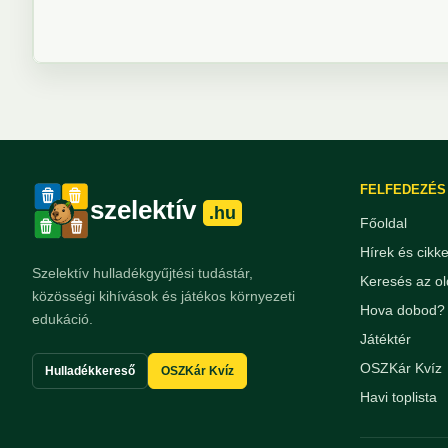
FELFEDEZÉS
szelektív
.hu
Főoldal
Hírek és cikk
Szelektív hulladékgyűjtési tudástár,
Keresés az ol
közösségi kihívások és játékos környezeti
Hova dobod? 
edukáció.
Játéktér
OSZKár Kvíz
Hulladékkereső
OSZKár Kvíz
Havi toplista