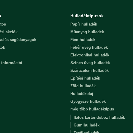
ó
Hulladéktípusok
tos
Papír hulladék
ési akciók
Műanyag hulladék
evelés segédanyagok
Fém hulladék
tok
Fehér üveg hulladék
Elektronikai hulladék
 információi
Színes üveg hulladék
Szárazelem hulladék
Építési hulladék
Zöld hulladék
Hulladékolaj
Gyógyszerhulladék
még több hulladéktipus
Italos kartondoboz hulladék
Gumihulladék
Textilhulladék