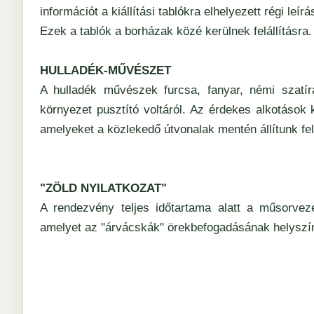
információt a kiállítási tablókra elhelyezett régi leírá
Ezek a tablók a borházak közé kerülnek felállításra.
HULLADÉK-MŰVÉSZET
A hulladék művészek furcsa, fanyar, némi szatírá
környezet pusztító voltáról. Az érdekes alkotások 
amelyeket a közlekedő útvonalak mentén állítunk fel
"ZÖLD NYILATKOZAT"
A rendezvény teljes időtartama alatt a műsorveze
amelyet az "árvácskák" örekbefogadásának helyszínén