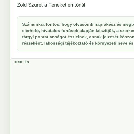
Zöld Szüret a Feneketlen tónál
Számunkra fontos, hogy olvasóink naprakész és megbí
elérhető, hivatalos források alapján készítjük, a szer
tárgyi pontatlanságot észlelnek, annak jelzését köszöne
részeként, lakossági tájékoztató és környezeti nevelési 
HIRDETÉS