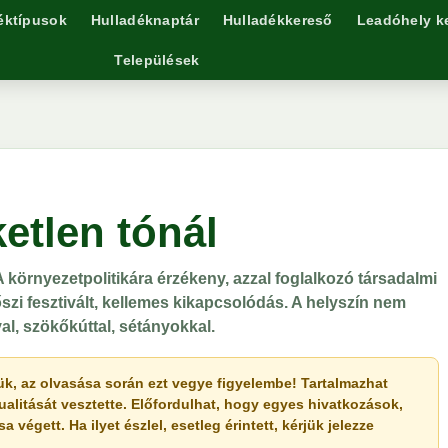
éktípusok
Hulladéknaptár
Hulladékkereső
Leadóhely k
Települések
etlen tónál
környezetpolitikára érzékeny, azzal foglalkozó társadalmi
zi fesztivált, kellemes kikapcsolódás. A helyszín nem
al, szökőkúttal, sétányokkal.
érjük, az olvasása során ezt vegye figyelembe! Tartalmazhat
ualitását vesztette. Előfordulhat, hogy egyes hivatkozások,
végett. Ha ilyet észlel, esetleg érintett, kérjük jelezze