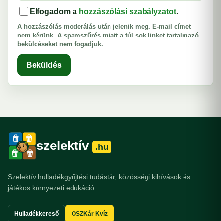
Elfogadom a
hozzászólási szabályzatot
.
A hozzászólás moderálás után jelenik meg. E-mail címet
nem kérünk. A spamszűrés miatt a túl sok linket tartalmazó
beküldéseket nem fogadjuk.
Beküldés
szelektív
.hu
Szelektív hulladékgyűjtési tudástár, közösségi kihívások és
játékos környezeti edukáció.
Hulladékkereső
OSZKár Kvíz