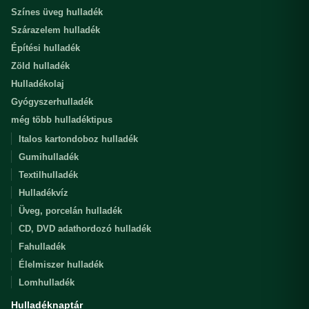
Színes üveg hulladék
Szárazelem hulladék
Építési hulladék
Zöld hulladék
Hulladékolaj
Gyógyszerhulladék
még több hulladéktipus
Italos kartondoboz hulladék
Gumihulladék
Textilhulladék
Hulladékvíz
Üveg, porcelán hulladék
CD, DVD adathordozó hulladék
Fahulladék
Élelmiszer hulladék
Lomhulladék
Hulladéknaptár