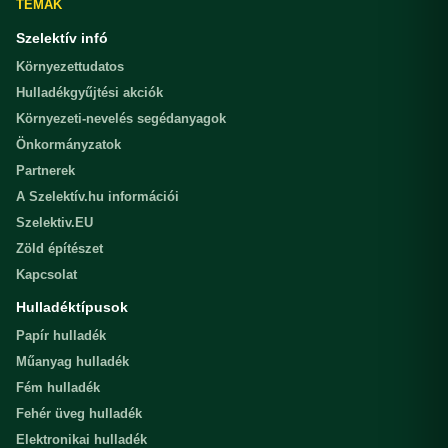
TÉMÁK
Szelektív infó
Környezettudatos
Hulladékgyűjtési akciók
Környezeti-nevelés segédanyagok
Önkormányzatok
Partnerek
A Szelektív.hu információi
Szelektiv.EU
Zöld építészet
Kapcsolat
Hulladéktípusok
Papír hulladék
Műanyag hulladék
Fém hulladék
Fehér üveg hulladék
Elektronikai hulladék