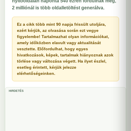
nyitóoldalán naponta 540 ezren fordulnak meg,
2 milliónál is több oldalletöltést generálva.
Ez a cikk több mint 90 napja frissült utoljára,
ezért kérjük, az olvasása során ezt vegye
figyelembe! Tartalmazhat olyan információkat,
amely időközben elavult vagy aktualitását
vesztette. Előfordulhat, hogy egyes
hivatkozások, képek, tartalmak hiányoznak azok
törlése vagy változása végett. Ha ilyet észlel,
esetleg érintett, kérjük jelezze
elérhetőségeinken.
HIRDETÉS