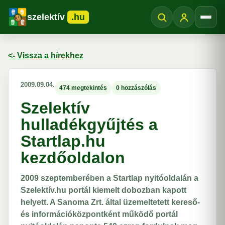
szelektív
.hu
Menü
<- Vissza a hírekhez
2009.09.04.
474 megtekintés
0 hozzászólás
Szelektív
hulladékgyűjtés a
Startlap.hu
kezdőoldalon
2009 szeptemberében a Startlap nyitóoldalán a
Szelektív.hu portál kiemelt dobozban kapott
helyett. A Sanoma Zrt. által üzemeltetett kereső-
és információközpontként működő portál