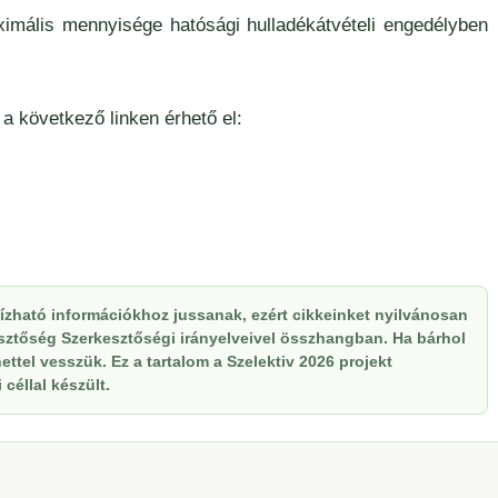
ximális mennyisége hatósági hulladékátvételi engedélyben
a következő linken érhető el:
zható információkhoz jussanak, ezért cikkeinket nyilvánosan
kesztőség Szerkesztőségi irányelveivel összhangban. Ha bárhol
ttel vesszük. Ez a tartalom a Szelektiv 2026 projekt
céllal készült.