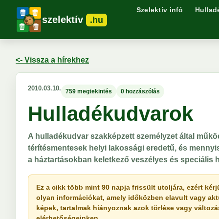
Szelektív infó
Hullad
szelektív
.hu
<- Vissza a hírekhez
2010.03.10.
759 megtekintés
0 hozzászólás
Hulladékudvarok
A hulladékudvar szakképzett személyzet által működt
térítésmentesek helyi lakossági eredetű, és menny
a háztartásokban keletkező veszélyes és speciális h
Ez a cikk több mint 90 napja frissült utoljára, ezért k
olyan információkat, amely időközben elavult vagy akt
képek, tartalmak hiányoznak azok törlése vagy változása 
elérhetőségeinken.