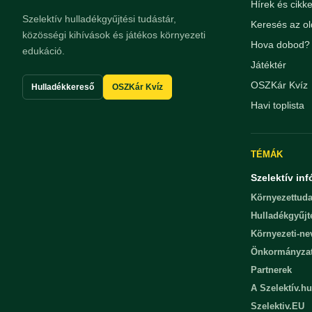
Hírek és cikk
Szelektív hulladékgyűjtési tudástár,
Keresés az ol
közösségi kihívások és játékos környezeti
Hova dobod? 
edukáció.
Játéktér
OSZKár Kvíz
Hulladékkereső
OSZKár Kvíz
Havi toplista
TÉMÁK
Szelektív inf
Környezettuda
Hulladékgyűjt
Környezeti-n
Önkormányza
Partnerek
A Szelektív.hu
Szelektiv.EU