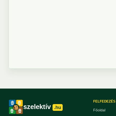
FELFEDEZÉS
szelektív
.hu
Főoldal