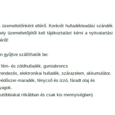
és üzemeltetőnként eltérő. Konkrét hulladékleadási szándék
y üzemeltetőjétől kell tájékoztatást kérni a nyitvatartási
éről!
 gyűjtve szállíthatók be:
 fém- és zöldhulladék, gumiabroncs
rendezés, elektronikai hulladék, szárazelem, akkumulátor,
édőszer-maradék, fénycső és izzó, fáradt olaj és
yagok.
 (utóbbiakat ritkábban és csak kis mennyiségben)