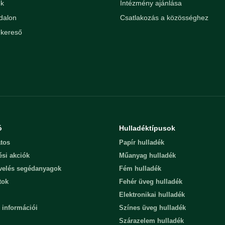
ek
Intézmény ajánlása
dalon
Csatlakozás a közösséghez
kereső
ó
Hulladéktípusok
tos
Papír hulladék
ési akciók
Műanyag hulladék
evelés segédanyagok
Fém hulladék
tok
Fehér üveg hulladék
Elektronikai hulladék
 információi
Színes üveg hulladék
Szárazelem hulladék