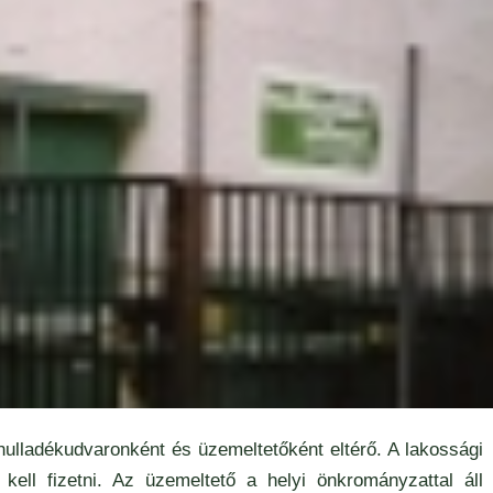
hulladékudvaronként és üzemeltetőként eltérő. A lakossági
 kell fizetni. Az üzemeltető a helyi önkrományzattal áll