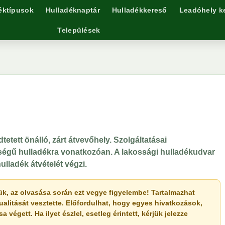
éktípusok
Hulladéknaptár
Hulladékkereső
Leadóhely k
Települések
etett önálló, zárt átvevőhely. Szolgáltatásai
iségű hulladékra vonatkozóan. A lakossági hulladékudvar
ulladék átvételét végzi.
érjük, az olvasása során ezt vegye figyelembe! Tartalmazhat
ualitását vesztette. Előfordulhat, hogy egyes hivatkozások,
végett. Ha ilyet észlel, esetleg érintett, kérjük jelezze