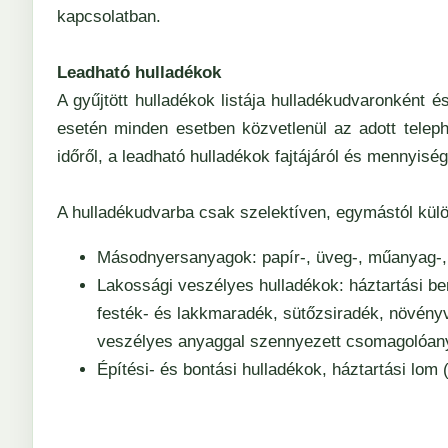
kapcsolatban.
Leadható hulladékok
A gyűjtött hulladékok listája hulladékudvaronként 
esetén minden esetben közvetlenül az adott telephel
időről, a leadható hulladékok fajtájáról és mennyiség
A hulladékudvarba csak szelektíven, egymástól külön
Másodnyersanyagok: papír-, üveg-, műanyag-,
Lakossági veszélyes hulladékok: háztartási be
festék- és lakkmaradék, sütőzsiradék, növényv
veszélyes anyaggal szennyezett csomagolóan
Építési- és bontási hulladékok, háztartási lom