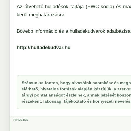
Az átvehető hulladékok fajtája (EWC kódja) és ma
kerül meghatározásra.
Bővebb információ és a hulladékudvarok adatbázisa 
http://hulladekudvar.hu
Számunkra fontos, hogy olvasóink naprakész és megbí
elérhető, hivatalos források alapján készítjük, a szer
tárgyi pontatlanságot észlelnek, annak jelzését köszöne
részeként, lakossági tájékoztató és környezeti nevelési 
HIRDETÉS