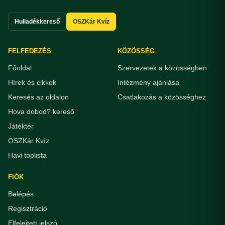
Hulladékkereső
OSZKár Kvíz
FELFEDEZÉS
KÖZÖSSÉG
Főoldal
Szervezetek a közösségben
Hírek és cikkek
Intézmény ajánlása
Keresés az oldalon
Csatlakozás a közösséghez
Hova dobod? kereső
Játéktér
OSZKár Kvíz
Havi toplista
FIÓK
Belépés
Regisztráció
Elfelejtett jelszó