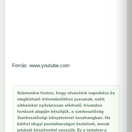
Forrás: www.youtube.com
Számunkra fontos, hogy olvasóink naprakész és
megbízható információkhoz jussanak, ezért
cikkeinket nyilvánosan elérhető, hivatalos
források alapján készítjük, a szerkesztőség
Szerkesztőségi irányelveivel összhangban. Ha
bárhol tárgyi pontatlanságot észlelnek, annak
jelzését köszönettel vesszük. Ez a tartalom a