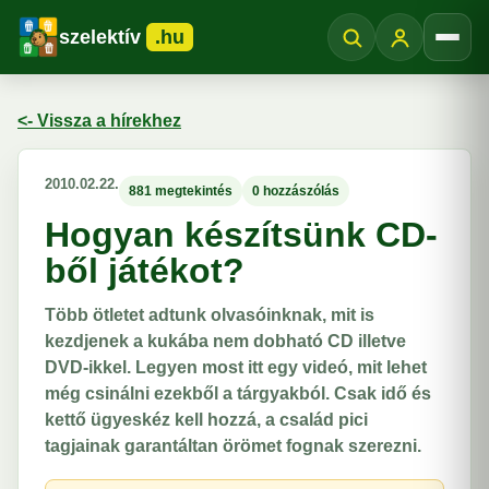
szelektív
.hu
Menü
<- Vissza a hírekhez
2010.02.22.
881 megtekintés
0 hozzászólás
Hogyan készítsünk CD-
ből játékot?
Több ötletet adtunk olvasóinknak, mit is
kezdjenek a kukába nem dobható CD illetve
DVD-ikkel. Legyen most itt egy videó, mit lehet
még csinálni ezekből a tárgyakból. Csak idő és
kettő ügyeskéz kell hozzá, a család pici
tagjainak garantáltan örömet fognak szerezni.