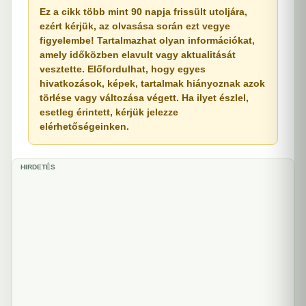
Ez a cikk több mint 90 napja frissült utoljára,
ezért kérjük, az olvasása során ezt vegye
figyelembe! Tartalmazhat olyan információkat,
amely időközben elavult vagy aktualitását
vesztette. Előfordulhat, hogy egyes
hivatkozások, képek, tartalmak hiányoznak azok
törlése vagy változása végett. Ha ilyet észlel,
esetleg érintett, kérjük jelezze
elérhetőségeinken.
HIRDETÉS