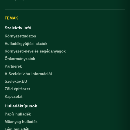
TÉMÁK
Szelektív infó
Környezettudatos
Hulladékgyűjtési akciók
Környezeti-nevelés segédanyagok
Önkormányzatok
Partnerek
A Szelektív.hu információi
Szelektiv.EU
Zöld építészet
Kapcsolat
Hulladéktípusok
Papír hulladék
Műanyag hulladék
Fém hulladék