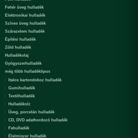
Fehér üveg hulladék
Elektronikai hulladék
Színes üveg hulladék
Szárazelem hulladék
Építési hulladék
Zöld hulladék
Hulladékolaj
Gyógyszerhulladék
még több hulladéktipus
Italos kartondoboz hulladék
Gumihulladék
Textilhulladék
Hulladékvíz
Üveg, porcelán hulladék
CD, DVD adathordozó hulladék
Fahulladék
Élelmiszer hulladék