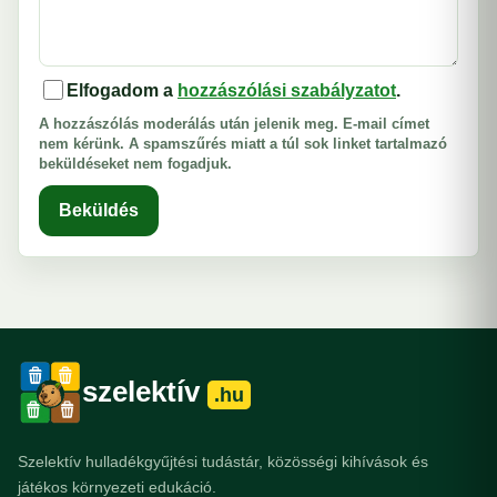
Elfogadom a
hozzászólási szabályzatot
.
A hozzászólás moderálás után jelenik meg. E-mail címet
nem kérünk. A spamszűrés miatt a túl sok linket tartalmazó
beküldéseket nem fogadjuk.
Beküldés
szelektív
.hu
Szelektív hulladékgyűjtési tudástár, közösségi kihívások és
játékos környezeti edukáció.