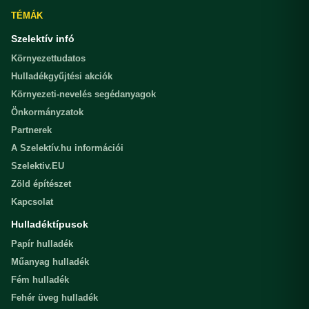
TÉMÁK
Szelektív infó
Környezettudatos
Hulladékgyűjtési akciók
Környezeti-nevelés segédanyagok
Önkormányzatok
Partnerek
A Szelektív.hu információi
Szelektiv.EU
Zöld építészet
Kapcsolat
Hulladéktípusok
Papír hulladék
Műanyag hulladék
Fém hulladék
Fehér üveg hulladék