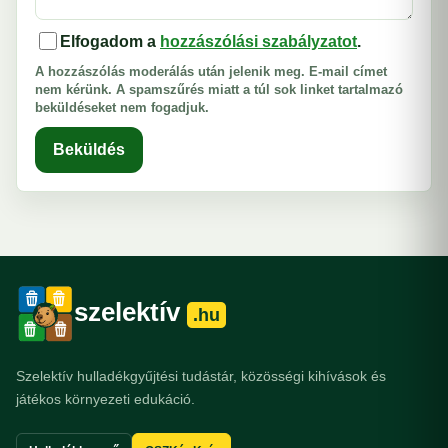
Elfogadom a
hozzászólási szabályzatot
.
A hozzászólás moderálás után jelenik meg. E-mail címet
nem kérünk. A spamszűrés miatt a túl sok linket tartalmazó
beküldéseket nem fogadjuk.
Beküldés
szelektív
.hu
Szelektív hulladékgyűjtési tudástár, közösségi kihívások és
játékos környezeti edukáció.