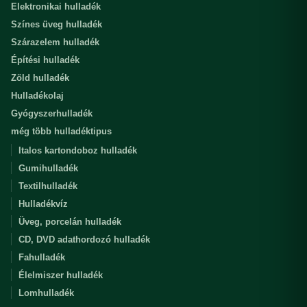
Elektronikai hulladék
Színes üveg hulladék
Szárazelem hulladék
Építési hulladék
Zöld hulladék
Hulladékolaj
Gyógyszerhulladék
még több hulladéktipus
Italos kartondoboz hulladék
Gumihulladék
Textilhulladék
Hulladékvíz
Üveg, porcelán hulladék
CD, DVD adathordozó hulladék
Fahulladék
Élelmiszer hulladék
Lomhulladék