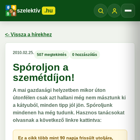
szelektív
.hu
Menü
<- Vissza a hírekhez
2010.02.25.
507 megtekintés
0 hozzászólás
Spóroljon a
szemétdíjon!
A mai gazdasági helyzetben mikor úton
útonfélen csak azt hallani még nem másztunk ki
a kátyuból, minden tipp jól jön. Spóroljunk
mindenen ha még tudunk. Hasznos tanácsokat
olvasnak a következő linkre kattintva:
Ez a cikk több mint 90 napja frissült utoljára,