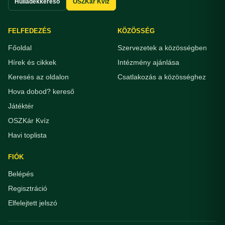
Hulladékkereső
OSZKár Kvíz
FELFEDEZÉS
KÖZÖSSÉG
Főoldal
Szervezetek a közösségben
Hírek és cikkek
Intézmény ajánlása
Keresés az oldalon
Csatlakozás a közösséghez
Hova dobod? kereső
Játéktér
OSZKár Kvíz
Havi toplista
FIÓK
Belépés
Regisztráció
Elfelejtett jelszó