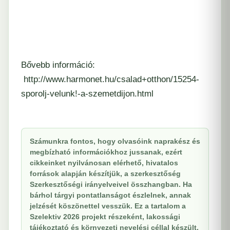
Bővebb információ:
http://www.harmonet.hu/csalad+otthon/15254-
sporolj-velunk!-a-szemetdijon.html
Számunkra fontos, hogy olvasóink naprakész és
megbízható információkhoz jussanak, ezért
cikkeinket nyilvánosan elérhető, hivatalos
források alapján készítjük, a szerkesztőség
Szerkesztőségi irányelveivel összhangban. Ha
bárhol tárgyi pontatlanságot észlelnek, annak
jelzését köszönettel vesszük. Ez a tartalom a
Szelektiv 2026 projekt részeként, lakossági
tájékoztató és környezeti nevelési céllal készült.