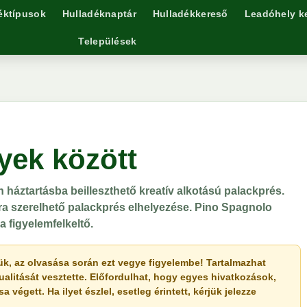
éktípusok
Hulladéknaptár
Hulladékkereső
Leadóhely k
Települések
yek között
n háztartásba beilleszthető kreatív alkotású palackprés.
ra szerelhető palackprés elhelyezése. Pino Spagnolo
a figyelemfelkeltő.
érjük, az olvasása során ezt vegye figyelembe! Tartalmazhat
ualitását vesztette. Előfordulhat, hogy egyes hivatkozások,
végett. Ha ilyet észlel, esetleg érintett, kérjük jelezze