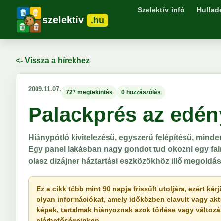
Szelektív infó
Hullad
szelektív
.hu
<- Vissza a hírekhez
2009.11.07.
727 megtekintés
0 hozzászólás
Palackprés az edén
Hiánypótló kivitelezésű, egyszerű felépítésű, minde
Egy panel lakásban nagy gondot tud okozni egy fal
olasz dizájner háztartási eszközökhöz illő megoldás
Ez a cikk több mint 90 napja frissült utoljára, ezért k
olyan információkat, amely időközben elavult vagy akt
képek, tartalmak hiányoznak azok törlése vagy változása 
elérhetőségeinken.