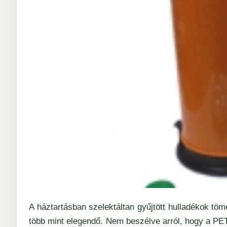
A háztartásban szelektáltan gyűjtött hulladékok t
több mint elegendő. Nem beszélve arról, hogy a PE