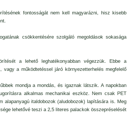
ítésének fontosságát nem kell magyarázni, hisz kisebb
nt.
rfogatának csökkentésére szolgáló megoldások sokasága
rítését a lehető leghatékonyabban végezzük. Ebbe a
, vagy a működtetéssel járó környezetterhelés megfelelő
űbbek mondja a mondás, és igaznak látszik. A napokban
zsugorításra alkalmas mechanikai eszköz. Nem csak PET
m alapanyagú italdobozok (aludobozok) lapítására is. Meg
sége lehetővé teszi a 2,5 literes palackok összepréselését