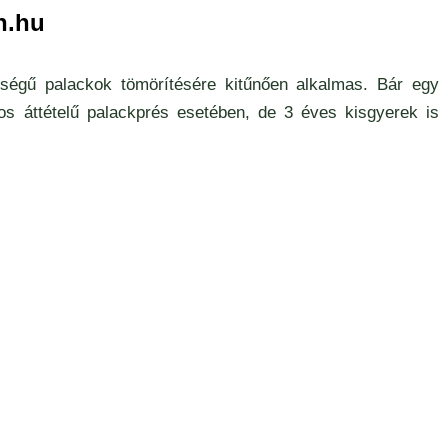
n.hu
iségű palackok tömörítésére kitűnően alkalmas. Bár egy
aros áttételű palackprés esetében, de 3 éves kisgyerek is