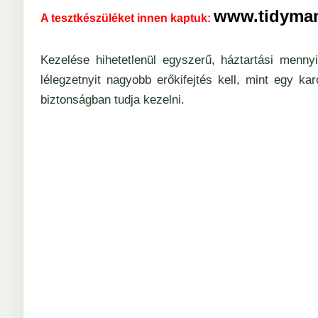
www.tidyma
A tesztkészüléket innen kaptuk:
Kezelése hihetetlenül egyszerű, háztartási menny
lélegzetnyit nagyobb erőkifejtés kell, mint egy k
biztonságban tudja kezelni.