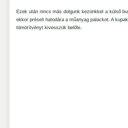
Ezek után nincs más dolgunk kezünkkel a külső bur
ekkor préseli hatodára a műanyag palackot. A kupak
tömörítvényt kivesszük belőle.