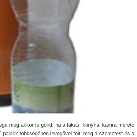
ömege még akkor is gond, ha a lakás, konyha, kamra mérete
T palack többségében levegővel tölti meg a szemetest és a