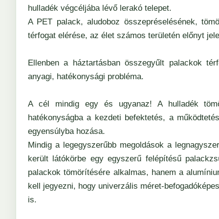
hulladék végcéljába lévő lerakó telepet.
A PET palack, aludoboz összepréselésének, tömör
térfogat elérése, az élet számos területén előnyt jele
Ellenben a háztartásban összegyűlt palackok té
anyagi, hatékonysági probléma.
A cél mindig egy és ugyanaz! A hulladék tömö
hatékonyságba a kezdeti befektetés, a működtetés
egyensúlyba hozása.
Mindig a legegyszerűbb megoldások a legnagyszer
került látókörbe egy egyszerű felépítésű palack
palackok tömörítésére alkalmas, hanem a alumíniu
kell jegyezni, hogy univerzális méret-befogadóképes
is.