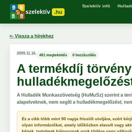
Szelektív infó
Hullad
szelektív
.hu
<- Vissza a hírekhez
2009.11.16.
481 megtekintés
0 hozzászólás
A termékdíj törvény
hulladékmegelőzés
A Hulladék Munkaszövetség (HuMuSz) szerint a term
alapelveknek, nem segíti a hulladékmegelőzést, nem 
Ez a cikk több mint 90 napja frissült utoljára, ezért k
olyan információkat, amely időközben elavult vagy akt
képek, tartalmak hiányoznak azok törlése vagy változása 