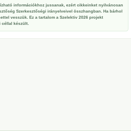
zható információkhoz jussanak, ezért cikkeinket nyilvánosan
kesztőség Szerkesztőségi irányelveivel összhangban. Ha bárhol
ttel vesszük. Ez a tartalom a Szelektiv 2026 projekt
céllal készült.