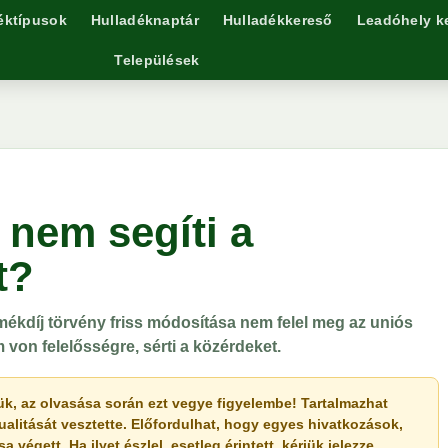
éktípusok
Hulladéknaptár
Hulladékkereső
Leadóhely k
Települések
 nem segíti a
t?
ékdíj törvény friss módosítása nem felel meg az uniós
von felelősségre, sérti a közérdeket.
érjük, az olvasása során ezt vegye figyelembe! Tartalmazhat
ualitását vesztette. Előfordulhat, hogy egyes hivatkozások,
végett. Ha ilyet észlel, esetleg érintett, kérjük jelezze