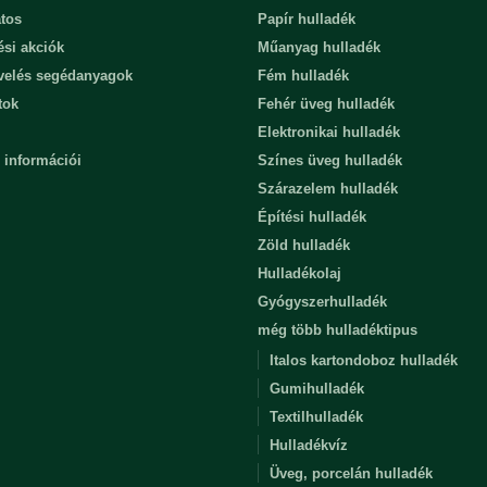
tos
Papír hulladék
ési akciók
Műanyag hulladék
evelés segédanyagok
Fém hulladék
tok
Fehér üveg hulladék
Elektronikai hulladék
 információi
Színes üveg hulladék
Szárazelem hulladék
Építési hulladék
Zöld hulladék
Hulladékolaj
Gyógyszerhulladék
még több hulladéktipus
Italos kartondoboz hulladék
Gumihulladék
Textilhulladék
Hulladékvíz
Üveg, porcelán hulladék