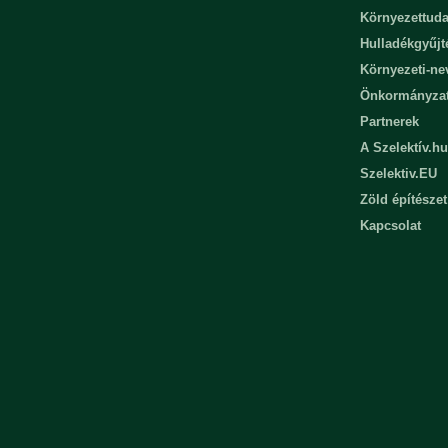
Környezettuda
Hulladékgyűjt
Környezeti-n
Önkormányza
Partnerek
A Szelektív.hu
Szelektiv.EU
Zöld építészet
Kapcsolat