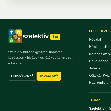
FELFEDEZÉS
szelektív
.hu
Főoldal
Hírek és cikk
Szelektív hulladékgyűjtési tudástár,
Keresés az ol
közösségi kihívások és játékos környezeti
Hova dobod? 
edukáció.
Játéktér
OSZKár Kvíz
Hulladékkereső
OSZKár Kvíz
Havi toplista
TÉMÁK
Szelektív inf