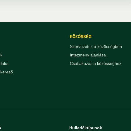
KÖZÖSSÉG
Szervezetek a közösségben
ek
Intézmény ajánlása
dalon
Csatlakozás a közösséghez
kereső
ó
Hulladéktípusok