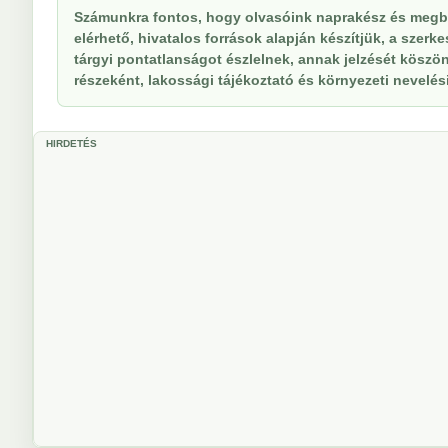
Számunkra fontos, hogy olvasóink naprakész és megbí
elérhető, hivatalos források alapján készítjük, a szer
tárgyi pontatlanságot észlelnek, annak jelzését köszöne
részeként, lakossági tájékoztató és környezeti nevelési 
HIRDETÉS