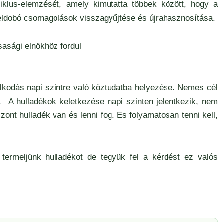
ciklus-elemzését, amely kimutatta többek között, hogy a
eldobó csomagolások visszagyűjtése és újrahasznosítása.
sasági elnökhöz fordul
álkodás napi szintre való köztudatba helyezése. Nemes cél
g. A hulladékok keletkezése napi szinten jelentkezik, nem
zont hulladék van és lenni fog. És folyamatosan tenni kell,
termeljünk hulladékot de tegyük fel a kérdést ez valós