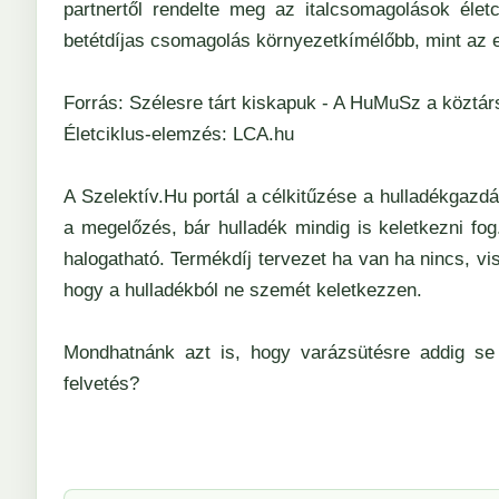
partnertől rendelte meg az italcsomagolások élet
betétdíjas csomagolás környezetkímélőbb, mint az 
Forrás:
Szélesre tárt kiskapuk - A HuMuSz a köztár
Életciklus-elemzés:
LCA.hu
A Szelektív.Hu portál a célkitűzése a hulladékgazd
a megelőzés, bár hulladék mindig is keletkezni fo
halogatható. Termékdíj tervezet ha van ha nincs, vis
hogy a hulladékból ne szemét keletkezzen.
Mondhatnánk azt is, hogy varázsütésre addig se 
felvetés?