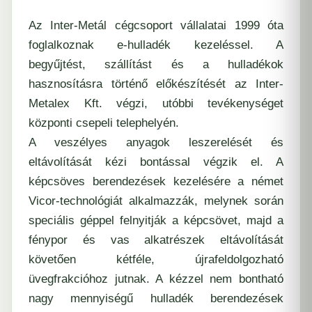
Az Inter-Metál cégcsoport vállalatai 1999 óta
foglalkoznak e-hulladék kezeléssel. A
begyűjtést, szállítást és a hulladékok
hasznosításra történő előkészítését az Inter-
Metalex Kft. végzi, utóbbi tevékenységet
központi csepeli telephelyén.
A veszélyes anyagok leszerelését és
eltávolítását kézi bontással végzik el. A
képcsöves berendezések kezelésére a német
Vicor-technológiát alkalmazzák, melynek során
speciális géppel felnyitják a képcsövet, majd a
fénypor és vas alkatrészek eltávolítását
követően kétféle, újrafeldolgozható
üvegfrakcióhoz jutnak. A kézzel nem bontható
nagy mennyiségű hulladék berendezések