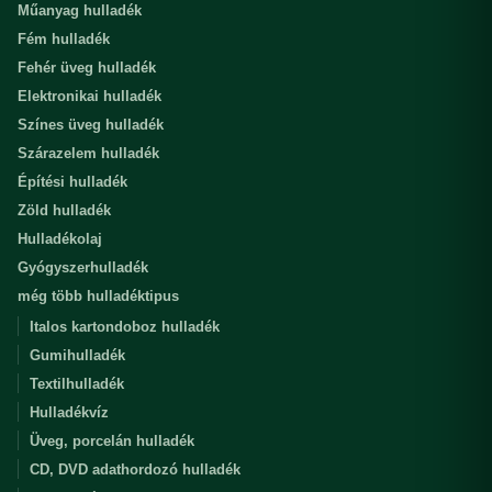
Műanyag hulladék
Fém hulladék
Fehér üveg hulladék
Elektronikai hulladék
Színes üveg hulladék
Szárazelem hulladék
Építési hulladék
Zöld hulladék
Hulladékolaj
Gyógyszerhulladék
még több hulladéktipus
Italos kartondoboz hulladék
Gumihulladék
Textilhulladék
Hulladékvíz
Üveg, porcelán hulladék
CD, DVD adathordozó hulladék