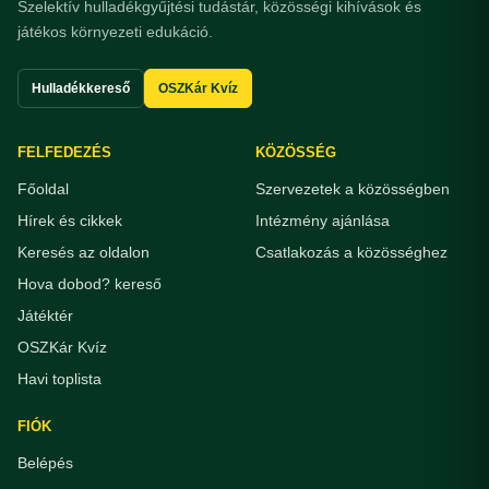
Szelektív hulladékgyűjtési tudástár, közösségi kihívások és
játékos környezeti edukáció.
Hulladékkereső
OSZKár Kvíz
FELFEDEZÉS
KÖZÖSSÉG
Főoldal
Szervezetek a közösségben
Hírek és cikkek
Intézmény ajánlása
Keresés az oldalon
Csatlakozás a közösséghez
Hova dobod? kereső
Játéktér
OSZKár Kvíz
Havi toplista
FIÓK
Belépés