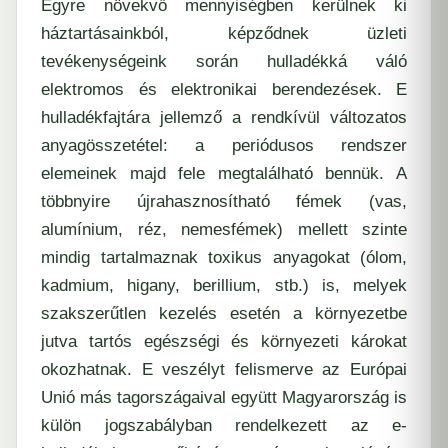
Egyre növekvő mennyiségben kerülnek ki
háztartásainkból, képződnek üzleti
tevékenységeink során hulladékká váló
elektromos és elektronikai berendezések. E
hulladékfajtára jellemző a rendkívül változatos
anyagösszetétel: a periódusos rendszer
elemeinek majd fele megtalálható bennük. A
többnyire újrahasznosítható fémek (vas,
alumínium, réz, nemesfémek) mellett szinte
mindig tartalmaznak toxikus anyagokat (ólom,
kadmium, higany, berillium, stb.) is, melyek
szakszerűtlen kezelés esetén a környezetbe
jutva tartós egészségi és környezeti károkat
okozhatnak. E veszélyt felismerve az Európai
Unió más tagországaival együtt Magyarország is
külön jogszabályban rendelkezett az e-