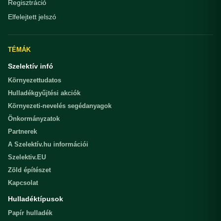
Regisztráció
Elfelejtett jelszó
TÉMÁK
Szelektív infó
Környezettudatos
Hulladékgyűjtési akciók
Környezeti-nevelés segédanyagok
Önkormányzatok
Partnerek
A Szelektív.hu információi
Szelektiv.EU
Zöld építészet
Kapcsolat
Hulladéktípusok
Papír hulladék