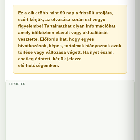
Ez a cikk több mint 90 napja frissült utoljára,
ezért kérjük, az olvasása során ezt vegye
figyelembe! Tartalmazhat olyan információkat,
amely időközben elavult vagy aktualitását
vesztette. Előfordulhat, hogy egyes
hivatkozások, képek, tartalmak hiányoznak azok
törlése vagy változása végett. Ha ilyet észlel,
esetleg érintett, kérjük jelezze
elérhetőségeinken.
HIRDETÉS