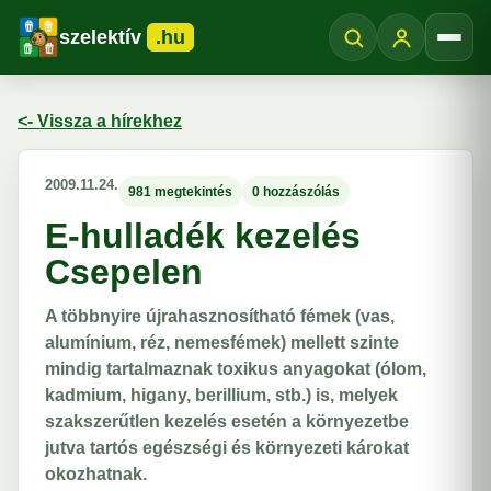
szelektív
.hu
Menü
<- Vissza a hírekhez
2009.11.24.
981 megtekintés
0 hozzászólás
E-hulladék kezelés
Csepelen
A többnyire újrahasznosítható fémek (vas,
alumínium, réz, nemesfémek) mellett szinte
mindig tartalmaznak toxikus anyagokat (ólom,
kadmium, higany, berillium, stb.) is, melyek
szakszerűtlen kezelés esetén a környezetbe
jutva tartós egészségi és környezeti károkat
okozhatnak.