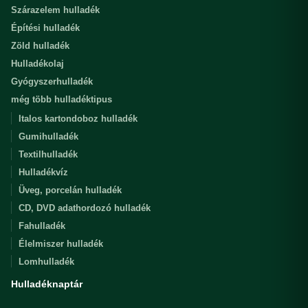
Szárazelem hulladék
Építési hulladék
Zöld hulladék
Hulladékolaj
Gyógyszerhulladék
még több hulladéktipus
Italos kartondoboz hulladék
Gumihulladék
Textilhulladék
Hulladékvíz
Üveg, porcelán hulladék
CD, DVD adathordozó hulladék
Fahulladék
Élelmiszer hulladék
Lomhulladék
Hulladéknaptár