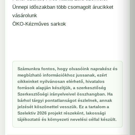
Ünnepi időszakban több csomagolt árucikket
vásárolunk
ÖKO-Kézműves sarkok
Számunkra fontos, hogy olvasóink naprakész és
megbízható információkhoz jussanak, ezért
cikkeinket nyilvánosan elérhető, hivatalos
források alapján készítjük, a szerkesztőség
Szerkesztőségi irányelveivel összhangban. Ha
bárhol tárgyi pontatlanságot észlelnek, annak
jelzését köszönettel vesszük. Ez a tartalom a
Szelektiv 2026 projekt részeként, lakossági
tájékoztató és környezeti nevelési céllal készült.