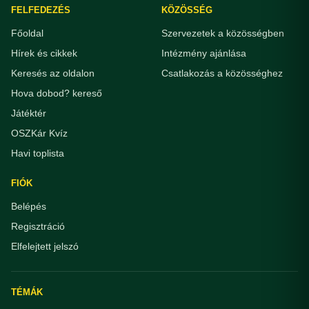
FELFEDEZÉS
KÖZÖSSÉG
Főoldal
Szervezetek a közösségben
Hírek és cikkek
Intézmény ajánlása
Keresés az oldalon
Csatlakozás a közösséghez
Hova dobod? kereső
Játéktér
OSZKár Kvíz
Havi toplista
FIÓK
Belépés
Regisztráció
Elfelejtett jelszó
TÉMÁK