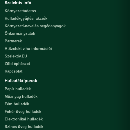
Szelektív infó
Környezettudatos
Hulladékgyűjtési akciók
Környezeti-nevelés segédanyagok
Önkormányzatok
Partnerek
A Szelektív.hu információi
Szelektiv.EU
Zöld építészet
Kapcsolat
Hulladéktípusok
Papír hulladék
Műanyag hulladék
Fém hulladék
Fehér üveg hulladék
Elektronikai hulladék
Színes üveg hulladék