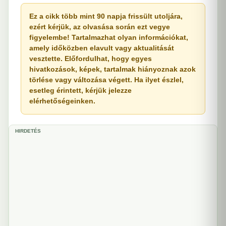
Ez a cikk több mint 90 napja frissült utoljára,
ezért kérjük, az olvasása során ezt vegye
figyelembe! Tartalmazhat olyan információkat,
amely időközben elavult vagy aktualitását
vesztette. Előfordulhat, hogy egyes
hivatkozások, képek, tartalmak hiányoznak azok
törlése vagy változása végett. Ha ilyet észlel,
esetleg érintett, kérjük jelezze
elérhetőségeinken.
HIRDETÉS