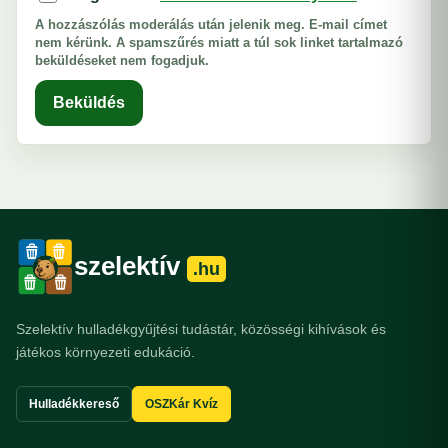
A hozzászólás moderálás után jelenik meg. E-mail címet
nem kérünk. A spamszűrés miatt a túl sok linket tartalmazó
beküldéseket nem fogadjuk.
Beküldés
szelektív
.hu
Szelektív hulladékgyűjtési tudástár, közösségi kihívások és
játékos környezeti edukáció.
Hulladékkereső
OSZKár Kvíz