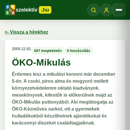
szelektív
.hu
Menü
<- Vissza a hírekhez
2009.12.02.
687 megtekintés
0 hozzászólás
ÖKO-Mikulás
Érdemes lesz a mikulást keresni már december
5-én. A csoki, piros alma és mogyoró mellett
környezetvédelemre oktató kiadványok,
mesekönyvek, kifestők is előkerülnek majd az
ÖKO-Mikulás puttonyából. Aki meglátogatja az
ÖKO-Kézműves sarkot, ott a gyermekek
hulladékokból készíthetnek ajándékokat és
karácsonyi díszeket családtagjaiknak.