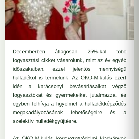
Decemberben átlagosan 25%-kal több
fogyasztási cikket vásárolunk, mint az év egyéb
időszakaiban, ezzel jelentős mennyiségű
hulladékot is termelünk. Az ÖKO-Mikulás ezért
idén a karácsonyi bevásárlásaikat végző
fogyasztókat és gyermekeiket jutalmazza, és
egyben felhívja a figyelmet a hulladékképződés
megakadályozásának lehetőségeire és a
szelektív hulladékgyűjtésre.
Az ÖKO-Mikulás környezetvédelmi kiadványok