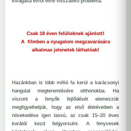
kivágása évről évre visszatérő probléma.
Csak 18 éven felülieknek ajánlott!
A filmben a nyugalom megzavarására
alkalmas jelenetek láthatóak!
Hazánkban is több millió fa kerül a karácsonyi
hangulat megteremtésére otthonokba. Ha
viszont a fenyők fejlődését elemezzük
megfigyelhetjük, hogy az első életéveiben a
növekedése igen lassú, az csak 15–20 éves
korától kezd felgyorsulni. A fenyvesek