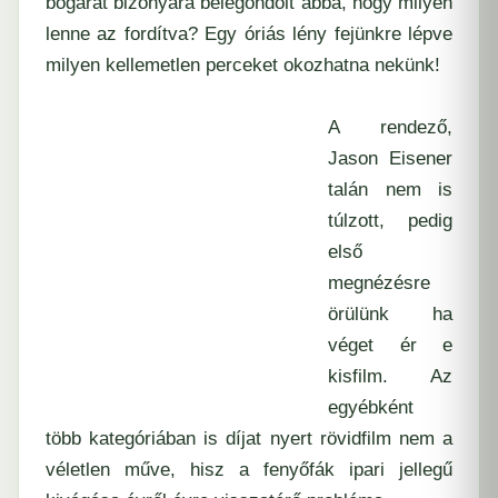
bogarat bizonyára belegondolt abba, hogy milyen
lenne az fordítva? Egy óriás lény fejünkre lépve
milyen kellemetlen perceket okozhatna nekünk!
A rendező,
Jason Eisener
talán nem is
túlzott, pedig
első
megnézésre
örülünk ha
véget ér e
kisfilm. Az
egyébként
több kategóriában is díjat nyert rövidfilm nem a
véletlen műve, hisz a fenyőfák ipari jellegű