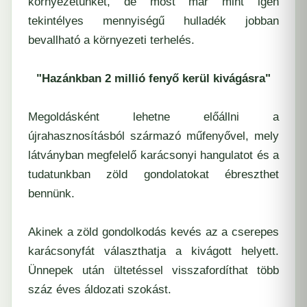
környezetünket, de most már mint igen
tekintélyes mennyiségű hulladék jobban
bevallható a környezeti terhelés.
"Hazánkban 2 millió fenyő kerül kivágásra"
Megoldásként lehetne előállni a
újrahasznosításból származó műfenyővel, mely
látványban megfelelő karácsonyi hangulatot és a
tudatunkban zöld gondolatokat ébreszthet
bennünk.
Akinek a zöld gondolkodás kevés az a cserepes
karácsonyfát választhatja a kivágott helyett.
Ünnepek után ültetéssel visszafordíthat több
száz éves áldozati szokást.