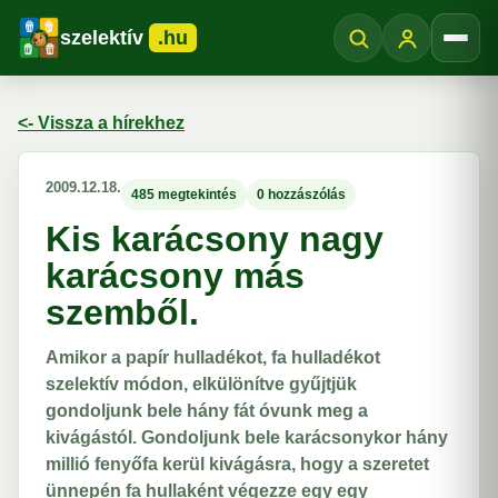
szelektív
.hu
Menü
<- Vissza a hírekhez
2009.12.18.
485 megtekintés
0 hozzászólás
Kis karácsony nagy
karácsony más
szemből.
Amikor a papír hulladékot, fa hulladékot
szelektív módon, elkülönítve gyűjtjük
gondoljunk bele hány fát óvunk meg a
kivágástól. Gondoljunk bele karácsonykor hány
millió fenyőfa kerül kivágásra, hogy a szeretet
ünnepén fa hullaként végezze egy egy