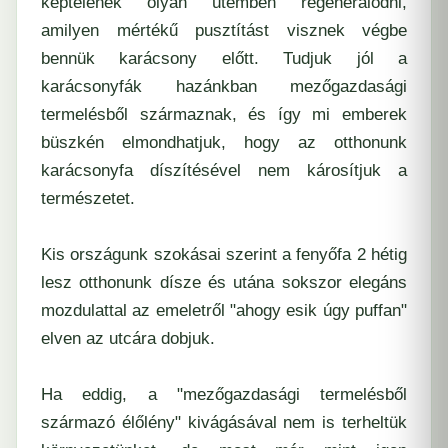
képtelenek olyan ütemben regenerálódni,
amilyen mértékű pusztítást visznek végbe
bennük karácsony előtt. Tudjuk jól a
karácsonyfák hazánkban mezőgazdasági
termelésből származnak, és így mi emberek
büszkén elmondhatjuk, hogy az otthonunk
karácsonyfa díszítésével nem károsítjuk a
természetet.
Kis országunk szokásai szerint a fenyőfa 2 hétig
lesz otthonunk dísze és utána sokszor elegáns
mozdulattal az emeletről "ahogy esik úgy puffan"
elven az utcára dobjuk.
Ha eddig, a "mezőgazdasági termelésből
származó élőlény" kivágásával nem is terheltük