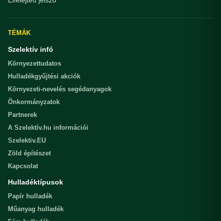
Elfelejtett jelszó
TÉMÁK
Szelektív infó
Környezettudatos
Hulladékgyűjtési akciók
Környezeti-nevelés segédanyagok
Önkormányzatok
Partnerek
A Szelektív.hu információi
Szelektiv.EU
Zöld építészet
Kapcsolat
Hulladéktípusok
Papír hulladék
Műanyag hulladék