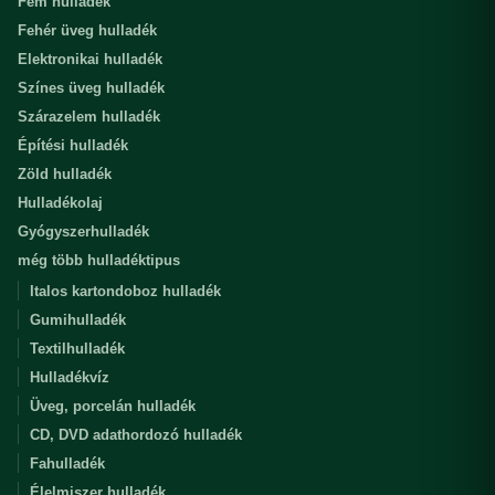
Fém hulladék
Fehér üveg hulladék
Elektronikai hulladék
Színes üveg hulladék
Szárazelem hulladék
Építési hulladék
Zöld hulladék
Hulladékolaj
Gyógyszerhulladék
még több hulladéktipus
Italos kartondoboz hulladék
Gumihulladék
Textilhulladék
Hulladékvíz
Üveg, porcelán hulladék
CD, DVD adathordozó hulladék
Fahulladék
Élelmiszer hulladék