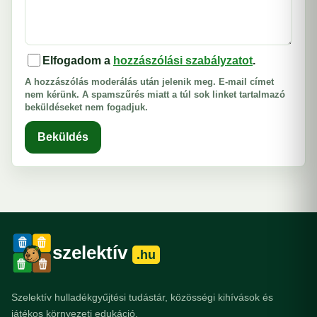
Elfogadom a
hozzászólási szabályzatot
.
A hozzászólás moderálás után jelenik meg. E-mail címet
nem kérünk. A spamszűrés miatt a túl sok linket tartalmazó
beküldéseket nem fogadjuk.
Beküldés
szelektív
.hu
Szelektív hulladékgyűjtési tudástár, közösségi kihívások és
játékos környezeti edukáció.