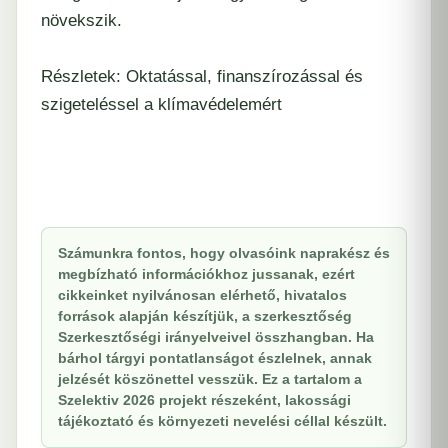
növekszik.
Részletek:
Oktatással, finanszírozással és
szigeteléssel a klímavédelemért
Számunkra fontos, hogy olvasóink naprakész és
megbízható információkhoz jussanak, ezért
cikkeinket nyilvánosan elérhető, hivatalos
források alapján készítjük, a szerkesztőség
Szerkesztőségi irányelveivel összhangban. Ha
bárhol tárgyi pontatlanságot észlelnek, annak
jelzését köszönettel vesszük. Ez a tartalom a
Szelektiv 2026 projekt részeként, lakossági
tájékoztató és környezeti nevelési céllal készült.