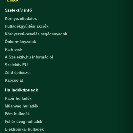
TÉMÁK
Szelektív infó
Környezettudatos
Hulladékgyűjtési akciók
Környezeti-nevelés segédanyagok
Önkormányzatok
Partnerek
A Szelektív.hu információi
Szelektiv.EU
Zöld építészet
Kapcsolat
Hulladéktípusok
Papír hulladék
Műanyag hulladék
Fém hulladék
Fehér üveg hulladék
Elektronikai hulladék