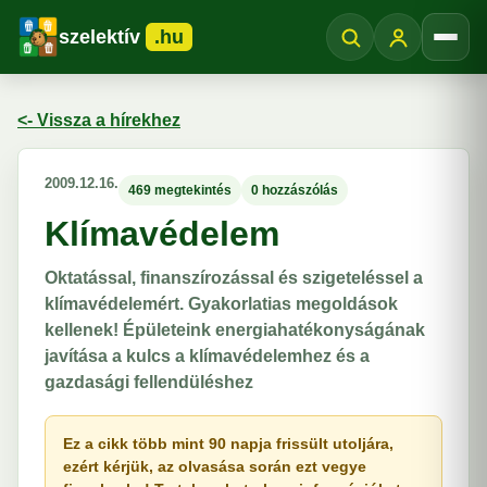
szelektív
.hu
Menü
<- Vissza a hírekhez
2009.12.16.
469 megtekintés
0 hozzászólás
Klímavédelem
Oktatással, finanszírozással és szigeteléssel a
klímavédelemért. Gyakorlatias megoldások
kellenek! Épületeink energiahatékonyságának
javítása a kulcs a klímavédelemhez és a
gazdasági fellendüléshez
Ez a cikk több mint 90 napja frissült utoljára,
ezért kérjük, az olvasása során ezt vegye