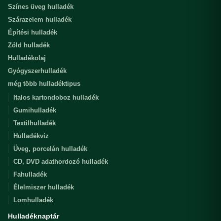
Színes üveg hulladék
Szárazelem hulladék
Építési hulladék
Zöld hulladék
Hulladékolaj
Gyógyszerhulladék
még több hulladéktipus
Italos kartondoboz hulladék
Gumihulladék
Textilhulladék
Hulladékvíz
Üveg, porcelán hulladék
CD, DVD adathordozó hulladék
Fahulladék
Élelmiszer hulladék
Lomhulladék
Hulladéknaptár