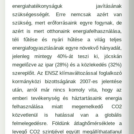
energiahatékonyságuk javításának
szükségességét. Erre nemcsak azért van
szükség, mert erőforrásaink egyre fogynak, de
azért is mert otthonaink energiafelhasználása,
téli fűtése és nyári hűtése a világ teljes
energiafogyasztásának egyre növekvő hányadát,
jelenleg mintegy 40%-át teszi ki, jócskán
megelőzve az ipar (28%) és a közlekedés (32%)
szereplőit. Az ENSZ klímaváltozással foglalkozó
kormányközi bizottságának 2007-es jelentése
után, arról már nincs komoly vita, hogy az
emberi tevékenység és háztartásaink energia
felhasználása miatt megemelkedő CO2
közvetlenül is hatással van a globális
felmelegedésre. Földünk átlaghőmérséklete a
levegő CO2 szintjével együtt megállíthatatlanul