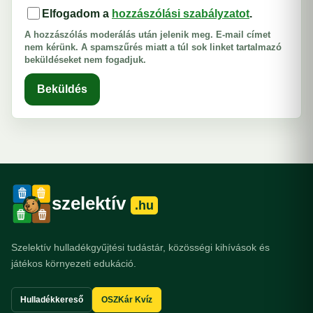
Elfogadom a
hozzászólási szabályzatot
.
A hozzászólás moderálás után jelenik meg. E-mail címet
nem kérünk. A spamszűrés miatt a túl sok linket tartalmazó
beküldéseket nem fogadjuk.
Beküldés
szelektív
.hu
Szelektív hulladékgyűjtési tudástár, közösségi kihívások és
játékos környezeti edukáció.
Hulladékkereső
OSZKár Kvíz