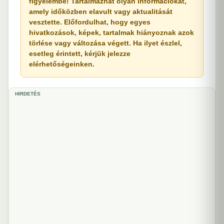
figyelembe! Tartalmazhat olyan információkat,
amely időközben elavult vagy aktualitását
vesztette. Előfordulhat, hogy egyes
hivatkozások, képek, tartalmak hiányoznak azok
törlése vagy változása végett. Ha ilyet észlel,
esetleg érintett, kérjük jelezze
elérhetőségeinken.
HIRDETÉS