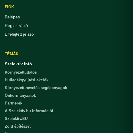
FIÓK
Belépés
Regisztráció
Elfelejtett jelszó
TÉMÁK
Szelektív infó
Környezettudatos
Hulladékgyűjtési akciók
Környezeti-nevelés segédanyagok
Önkormányzatok
Partnerek
A Szelektív.hu információi
Szelektiv.EU
Zöld építészet