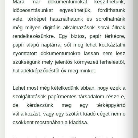
Mára már dokumentumokat készíthetünk,
időbeosztásunkat egyesíthetjük, fordíthatunk
vele, térképet használhatunk és sorolhatnánk
még milyen digitális alkalmazások sorai állnak
rendelkezésünkre. Egy biztos,
papír térképre
,
papír alapú
naptárra,
sőt meg lehet kockáztatni
nyomtatott dokumentumokra lassan nem lesz
szükségünk mely jelentős környezeti terheléstől,
hulladékképződéstől óv meg minket.
Lehet most még kételkedünk abban, hogy ezek a
szolgáltatások
papírmentes társadalom
része e,
de kérdezzünk meg egy térképgyártó
vállalkozást, vagy egy
szótárt
kiadó céget nem e
csökkent mostanában a kiadása.