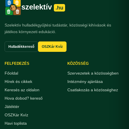
szelektív
.hu
Szelektív hulladékgyűjtési tudástár, közösségi kihívások és
játékos környezeti edukáció.
Hulladékkereső
OSZKár Kvíz
FELFEDEZÉS
KÖZÖSSÉG
Főoldal
Szervezetek a közösségben
Hírek és cikkek
Intézmény ajánlása
Keresés az oldalon
Csatlakozás a közösséghez
Hova dobod? kereső
Játéktér
OSZKár Kvíz
Havi toplista