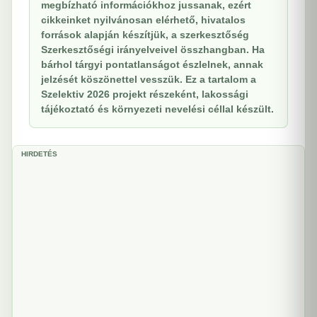
megbízható információkhoz jussanak, ezért
cikkeinket nyilvánosan elérhető, hivatalos
források alapján készítjük, a szerkesztőség
Szerkesztőségi irányelveivel összhangban. Ha
bárhol tárgyi pontatlanságot észlelnek, annak
jelzését köszönettel vesszük. Ez a tartalom a
Szelektiv 2026 projekt részeként, lakossági
tájékoztató és környezeti nevelési céllal készült.
HIRDETÉS