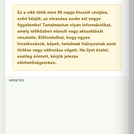
Ez a cikk több mint 90 napja frissült utoljára,
ezért kérjük, az olvasása során ezt vegye
figyelembe! Tartalmazhat olyan információkat,
amely időközben elavult vagy aktualitását
vesztette. Előfordulhat, hogy egyes
hivatkozások, képek, tartalmak hiányoznak azok
törlése vagy változása végett. Ha ilyet észlel,
esetleg érintett, kérjük jelezze
elérhetőségeinken.
HIRDETÉS