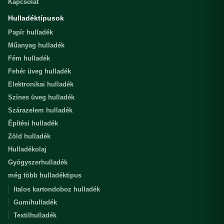
Kapcsolat
Hulladéktípusok
Papír hulladék
Műanyag hulladék
Fém hulladék
Fehér üveg hulladék
Elektronikai hulladék
Színes üveg hulladék
Szárazelem hulladék
Építési hulladék
Zöld hulladék
Hulladékolaj
Gyógyszerhulladék
még több hulladéktipus
Italos kartondoboz hulladék
Gumihulladék
Textilhulladék