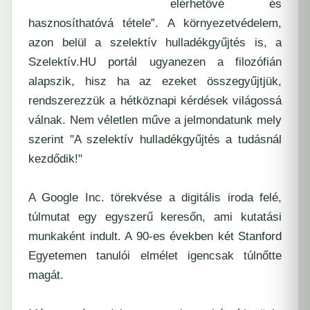
elérhetővé és
hasznosíthatóvá tétele”. A környezetvédelem,
azon belül a
szelektív hulladékgyűjtés is, a
Szelektív.HU portál
ugyanezen a filozófián
alapszik, hisz ha az ezeket összegyűjtjük,
rendszerezzük a hétköznapi kérdések világossá
válnak. Nem véletlen műve a jelmondatunk mely
szerint "A szelektív hulladékgyűjtés a tudásnál
kezdődik!"
A
Google Inc
. törekvése a
digitális iroda felé
,
túlmutat egy egyszerű keresőn, ami kutatási
munkaként indult. A 90-es években két Stanford
Egyetemen tanulói elmélet igencsak túlnőtte
magát.