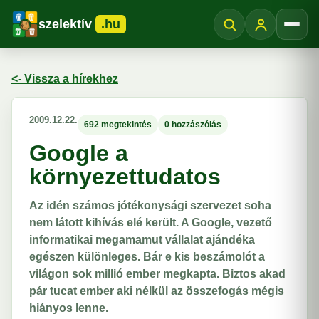
szelektív
.hu
Menü
<- Vissza a hírekhez
2009.12.22.
692 megtekintés
0 hozzászólás
Google a
környezettudatos
Az idén számos jótékonysági szervezet soha
nem látott kihívás elé került. A Google, vezető
informatikai megamamut vállalat ajándéka
egészen különleges. Bár e kis beszámolót a
világon sok millió ember megkapta. Biztos akad
pár tucat ember aki nélkül az összefogás mégis
hiányos lenne.