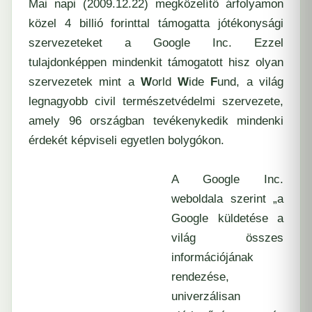
Mai napi (2009.12.22) megközelítő árfolyamon
közel 4 billió forinttal támogatta jótékonysági
szervezeteket a Google Inc. Ezzel
tulajdonképpen mindenkit támogatott hisz olyan
szervezetek mint a
W
orld
W
ide
F
und
, a világ
legnagyobb civil természetvédelmi szervezete,
amely 96 országban tevékenykedik mindenki
érdekét képviseli egyetlen bolygókon.
A Google Inc.
weboldala szerint „a
Google küldetése a
világ összes
információjának
rendezése,
univerzálisan