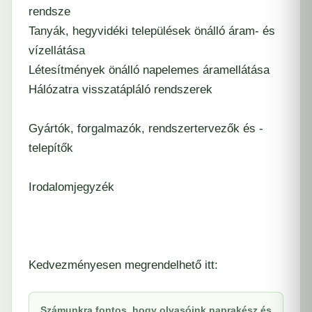
rendsze
Tanyák, hegyvidéki települések önálló áram- és
vízellátása
Létesítmények önálló napelemes áramellátása
Hálózatra visszatápláló rendszerek
Gyártók, forgalmazók, rendszertervezők és -
telepítők
Irodalomjegyzék
Kedvezményesen megrendelhető itt:
Számunkra fontos, hogy olvasóink naprakész és