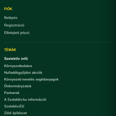
FIÓK
Belépés
Regisztráció
Elfelejtett jelszó
TÉMÁK
Szelektív infó
Környezettudatos
Hulladékgyűjtési akciók
Környezeti-nevelés segédanyagok
Önkormányzatok
Partnerek
A Szelektív.hu információi
Szelektiv.EU
Zöld építészet