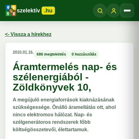
szelektív
.hu
Menü
<- Vissza a hírekhez
2010.01.16.
686 megtekintés
0 hozzászólás
Áramtermelés nap- és
szélenergiából -
Zöldkönyvek 10,
A megújuló energiaforrások kiaknázásának
szükségessége. Önálló áramellátás ott, ahol
nincs elektromos hálózat. Nap- és
szélgenerátoros rendszerek főbb
költségösszetevői, élettartamuk.