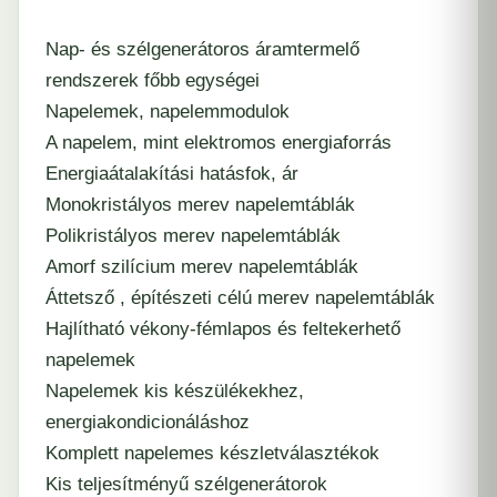
Nap- és szélgenerátoros áramtermelő
rendszerek főbb egységei
Napelemek, napelemmodulok
A napelem, mint elektromos energiaforrás
Energiaátalakítási hatásfok, ár
Monokristályos merev napelemtáblák
Polikristályos merev napelemtáblák
Amorf szilícium merev napelemtáblák
Áttetsző , építészeti célú merev napelemtáblák
Hajlítható vékony-fémlapos és feltekerhető
napelemek
Napelemek kis készülékekhez,
energiakondicionáláshoz
Komplett napelemes készletválasztékok
Kis teljesítményű szélgenerátorok