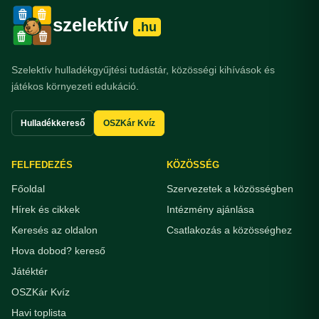
szelektív
.hu
Szelektív hulladékgyűjtési tudástár, közösségi kihívások és
játékos környezeti edukáció.
Hulladékkereső
OSZKár Kvíz
FELFEDEZÉS
KÖZÖSSÉG
Főoldal
Szervezetek a közösségben
Hírek és cikkek
Intézmény ajánlása
Keresés az oldalon
Csatlakozás a közösséghez
Hova dobod? kereső
Játéktér
OSZKár Kvíz
Havi toplista