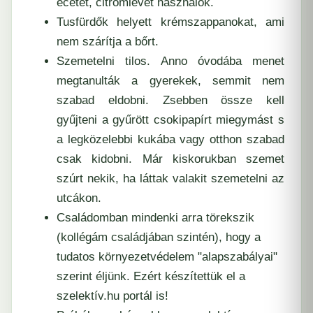
ecetet, citromlevet használok.
Tusfürdők helyett krémszappanokat, ami
nem szárítja a bőrt.
Szemetelni tilos. Anno óvodába menet
megtanulták a gyerekek, semmit nem
szabad eldobni. Zsebben össze kell
gyűjteni a gyűrött csokipapírt miegymást s
a legközelebbi kukába vagy otthon szabad
csak kidobni. Már kiskorukban szemet
szúrt nekik, ha láttak valakit szemetelni az
utcákon.
Családomban mindenki arra törekszik
(kollégám családjában szintén), hogy a
tudatos környezetvédelem "alapszabályai"
szerint éljünk. Ezért készítettük el a
szelektív.hu portál is!