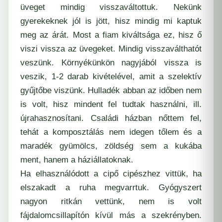
üveget mindig visszaváltottuk. Nekünk
gyerekeknek jól is jött, hisz mindig mi kaptuk
meg az árát. Most a fiam kiváltsága ez, hisz ő
viszi vissza az üvegeket. Mindig visszaválthatót
veszünk. Környékünkön nagyjából vissza is
veszik, 1-2 darab kivételével, amit a szelektív
gyűjtőbe viszünk. Hulladék abban az időben nem
is volt, hisz mindent fel tudtak használni, ill.
újrahasznosítani. Családi házban nőttem fel,
tehát a komposztálás nem idegen tőlem és a
maradék gyümölcs, zöldség sem a kukába
ment, hanem a háziállatoknak.
Ha elhasználódott a cipő cipészhez vittük, ha
elszakadt a ruha megvarrtuk. Gyógyszert
nagyon ritkán vettünk, nem is volt
fájdalomcsillapítón kívül más a szekrényben.