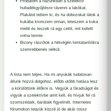
Próbálom a házunkban a szelektív
hulladékgyűjtésre rávenni a lakókat.
Plakátot tettem ki, és ha dobozokat látok a
kukába kiveszem onnan, leteszem a kuka
mellé és teszek rá egy cetlit, mit kellett
volna tennie.
Bizony rászólok a hétvégén lomtalanítókra
szemrebbenés nélkül.
A lista nem teljes. Ha mi anyukák tudatosan
állunk hozzá dolgohoz, előbb utóbb hatása lesz
a körülöttünk élőkre is. Vegyük a fáradságot és
vigyük a szelektívbe amit kell, és hívjuk fel rá
szomszédaik, barátaik figyelmét. Internetes
fórumokon tegyük közzé jó de akár rossz