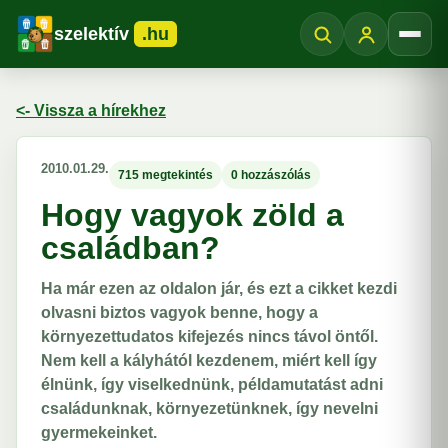
szelektív
.hu
Menü
<- Vissza a hírekhez
2010.01.29.
715 megtekintés
0 hozzászólás
Hogy vagyok zöld a
családban?
Ha már ezen az oldalon jár, és ezt a cikket kezdi
olvasni biztos vagyok benne, hogy a
környezettudatos kifejezés nincs távol öntől.
Nem kell a kályhától kezdenem, miért kell így
élnünk, így viselkednünk, példamutatást adni
családunknak, környezetünknek, így nevelni
gyermekeinket.