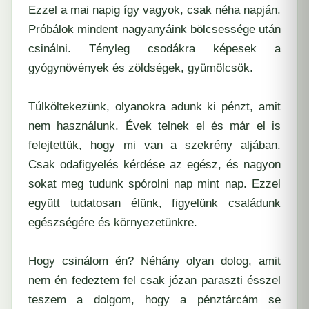
Ezzel a mai napig így vagyok, csak néha napján.
Próbálok mindent nagyanyáink bölcsessége után
csinálni. Tényleg csodákra képesek a
gyógynövények és zöldségek, gyümölcsök.
Túlköltekezünk, olyanokra adunk ki pénzt, amit
nem használunk. Évek telnek el és már el is
felejtettük, hogy mi van a szekrény aljában.
Csak odafigyelés kérdése az egész, és nagyon
sokat meg tudunk spórolni nap mint nap. Ezzel
együtt tudatosan élünk, figyelünk családunk
egészségére és környezetünkre.
Hogy csinálom én? Néhány olyan dolog, amit
nem én fedeztem fel csak józan paraszti ésszel
teszem a dolgom, hogy a pénztárcám se