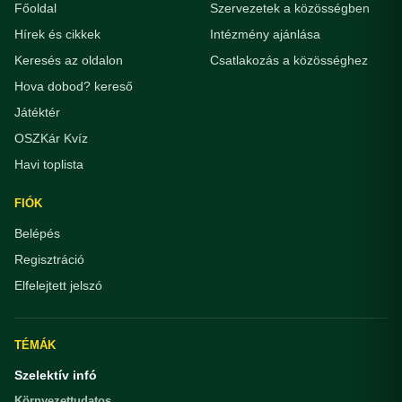
Főoldal
Szervezetek a közösségben
Hírek és cikkek
Intézmény ajánlása
Keresés az oldalon
Csatlakozás a közösséghez
Hova dobod? kereső
Játéktér
OSZKár Kvíz
Havi toplista
FIÓK
Belépés
Regisztráció
Elfelejtett jelszó
TÉMÁK
Szelektív infó
Környezettudatos