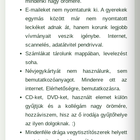
mindenki nagy örömére.
E-maileket nem nyomtatunk ki. A gyerekek
egymás között már nem nyomtatott
leckéket adnak át, hanem korunk legjobb
vívmányait veszik igénybe. Internet,
scannelés, adatátvitel pendrivval.
Számlákat tárolunk mappában, levelezést
soha.
Névjegykártyát nem használunk, sem
bemutatkozóanyagot. Mindenre ott az
internet. Elérhetőségre, bemutatkozásra.
CD-ket, DVD-ket, használt elemet külön
gyűjtjük és a kollégám nagy örömére,
hozzáviszem, hisz az ő irodája gyűjtőhelye
az ilyen dolgoknak. :)
Mindenféle drága vegytisztítószerek helyett