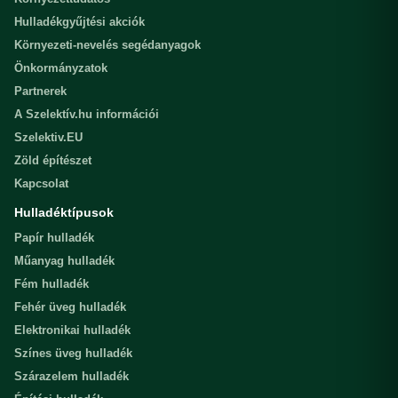
Hulladékgyűjtési akciók
Környezeti-nevelés segédanyagok
Önkormányzatok
Partnerek
A Szelektív.hu információi
Szelektiv.EU
Zöld építészet
Kapcsolat
Hulladéktípusok
Papír hulladék
Műanyag hulladék
Fém hulladék
Fehér üveg hulladék
Elektronikai hulladék
Színes üveg hulladék
Szárazelem hulladék