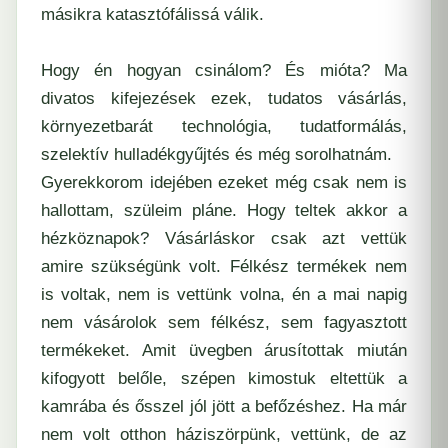
másikra katasztófálissá válik.
Hogy én hogyan csinálom? És mióta? Ma
divatos kifejezések ezek, tudatos vásárlás,
környezetbarát technológia, tudatformálás,
szelektív hulladékgyűjtés és még sorolhatnám.
Gyerekkorom idejében ezeket még csak nem is
hallottam, szüleim pláne. Hogy teltek akkor a
hézköznapok? Vásárláskor csak azt vettük
amire szükségünk volt. Félkész termékek nem
is voltak, nem is vettünk volna, én a mai napig
nem vásárolok sem félkész, sem fagyasztott
termékeket. Amit üvegben árusítottak miután
kifogyott belőle, szépen kimostuk eltettük a
kamrába és ősszel jól jött a befőzéshez. Ha már
nem volt otthon háziszörpünk, vettünk, de az