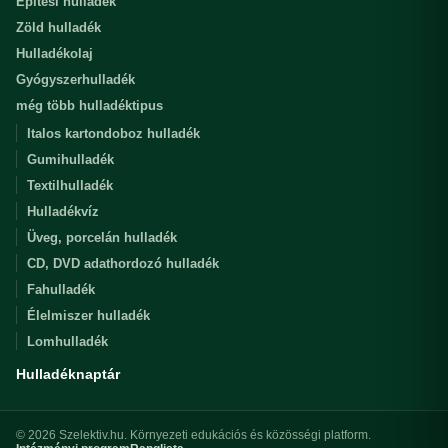
Építési hulladék
Zöld hulladék
Hulladékolaj
Gyógyszerhulladék
még több hulladéktipus
Italos kartondoboz hulladék
Gumihulladék
Textilhulladék
Hulladékvíz
Üveg, porcelán hulladék
CD, DVD adathordozó hulladék
Fahulladék
Élelmiszer hulladék
Lomhulladék
Hulladéknaptár
© 2026 Szelektiv.hu. Környezeti edukációs és közösségi platform.