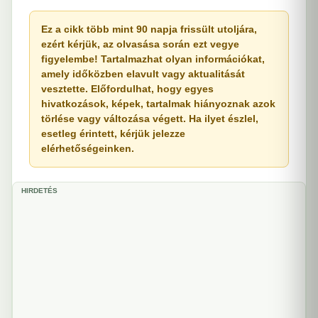
Ez a cikk több mint 90 napja frissült utoljára,
ezért kérjük, az olvasása során ezt vegye
figyelembe! Tartalmazhat olyan információkat,
amely időközben elavult vagy aktualitását
vesztette. Előfordulhat, hogy egyes
hivatkozások, képek, tartalmak hiányoznak azok
törlése vagy változása végett. Ha ilyet észlel,
esetleg érintett, kérjük jelezze
elérhetőségeinken.
HIRDETÉS