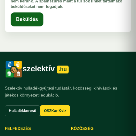
nem kérünk. A spamszűrés miatt a túl sok linket tartalmazó
beküldéseket nem fogadjuk.
Beküldés
szelektív
.hu
Szelektív hulladékgyűjtési tudástár, közösségi kihívások és
játékos környezeti edukáció.
Hulladékkereső
OSZKár Kvíz
FELFEDEZÉS
KÖZÖSSÉG