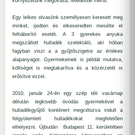
környezetünk megóvása, feledésbe merül.
Egy lelkes olvasónk személyesen keresett meg
minket, ijedten és elkeseredten mesélte el
felháborító esetét. A 3 gyerekes anyuka
megszállott hulladék szelektáló, aki hóban
fagyban viszi a a gyűjtőszigetre az értékes
alapanyagot. Gyermekeinek is példát mutatva,
költséget is megtakarítva és a közérzetét is
erősítve ezzel.
2010. január 24-én egy szép téli vasárnap
délután legkisebb óvodás gyermekével a
hulladékgyűjtő konténert megcélozva indult a
felgyülemlett hulladékokat megfelelően
elhelyezni. Újbudán Budapest 11. kerületében