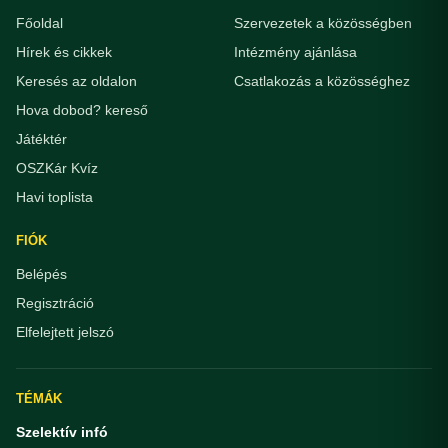
Főoldal
Szervezetek a közösségben
Hírek és cikkek
Intézmény ajánlása
Keresés az oldalon
Csatlakozás a közösséghez
Hova dobod? kereső
Játéktér
OSZKár Kvíz
Havi toplista
FIÓK
Belépés
Regisztráció
Elfelejtett jelszó
TÉMÁK
Szelektív infó