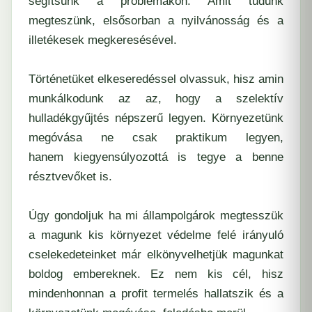
segítsünk a problémákon. Amit tudunk
megteszünk, elsősorban a nyilvánosság és a
illetékesek megkeresésével.
Történetüket elkeseredéssel olvassuk, hisz amin
munkálkodunk az az, hogy a szelektív
hulladékgyűjtés népszerű legyen. Környezetünk
megóvása ne csak praktikum legyen,
hanem kiegyensúlyozottá is tegye a benne
résztvevőket is.
Úgy gondoljuk ha mi állampolgárok megtesszük
a magunk kis környezet védelme felé irányuló
cselekedeteinket már elkönyvelhetjük magunkat
boldog embereknek. Ez nem kis cél, hisz
mindenhonnan a profit termelés hallatszik és a