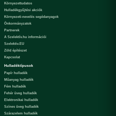
Környezettudatos
Hulladékgyűjtési akciók
Környezeti-nevelés segédanyagok
Önkormányzatok
Partnerek
A Szelektív.hu információi
Szelektiv.EU
Zöld építészet
Kapcsolat
Hulladéktípusok
Papír hulladék
Műanyag hulladék
Fém hulladék
Fehér üveg hulladék
Elektronikai hulladék
Színes üveg hulladék
Szárazelem hulladék