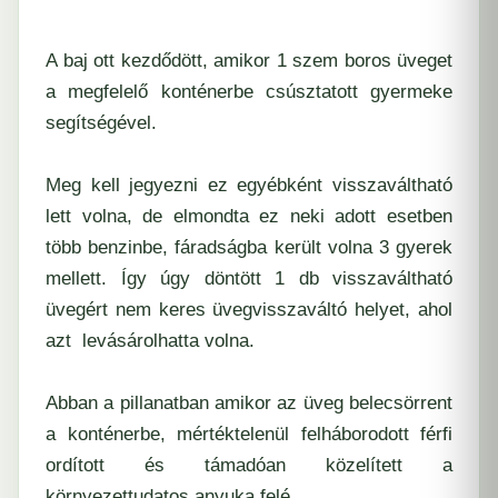
A baj ott kezdődött, amikor 1 szem boros üveget
a megfelelő konténerbe csúsztatott gyermeke
segítségével.
Meg kell jegyezni ez egyébként visszaváltható
lett volna, de elmondta ez neki adott esetben
több benzinbe, fáradságba került volna 3 gyerek
mellett. Így úgy döntött 1 db visszaváltható
üvegért nem keres üvegvisszaváltó helyet, ahol
azt levásárolhatta volna.
Abban a pillanatban amikor az üveg belecsörrent
a konténerbe, mértéktelenül felháborodott férfi
ordított és támadóan közelített a
környezettudatos anyuka felé.