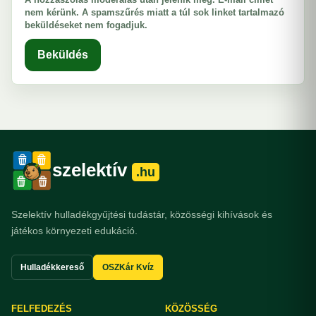
nem kérünk. A spamszűrés miatt a túl sok linket tartalmazó
beküldéseket nem fogadjuk.
Beküldés
szelektív
.hu
Szelektív hulladékgyűjtési tudástár, közösségi kihívások és
játékos környezeti edukáció.
Hulladékkereső
OSZKár Kvíz
FELFEDEZÉS
KÖZÖSSÉG