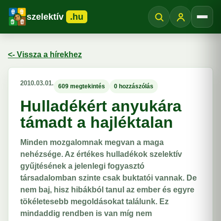
szelektív
.hu
Menü
<- Vissza a hírekhez
2010.03.01.
609 megtekintés
0 hozzászólás
Hulladékért anyukára
támadt a hajléktalan
Minden mozgalomnak megvan a maga
nehézsége. Az értékes hulladékok szelektív
gyűjtésének a jelenlegi fogyasztó
társadalomban szinte csak buktatói vannak. De
nem baj, hisz hibákból tanul az ember és egyre
tökéletesebb megoldásokat találunk. Ez
mindaddig rendben is van míg nem