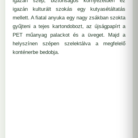
igazán szép, biztonságos környezetben ez
igazán kulturált szokás egy kutyasétáltatás
mellett. A fiatal anyuka egy nagy zsákban szokta
gyűjteni a tejes kartondobozt, az újságpapírt a
PET műanyag palackot és a üveget. Majd a
helyszínen szépen szelektálva a megfelelő
konténerbe bedobja.