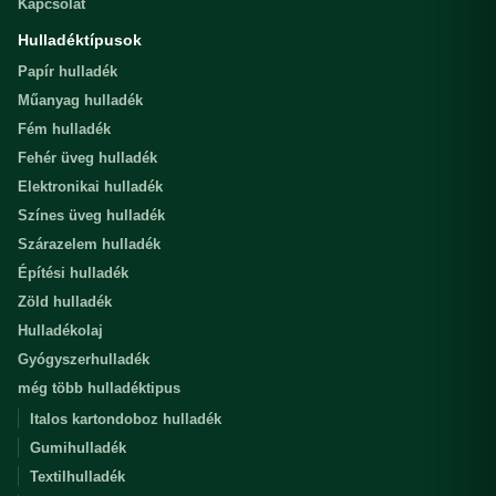
Kapcsolat
Hulladéktípusok
Papír hulladék
Műanyag hulladék
Fém hulladék
Fehér üveg hulladék
Elektronikai hulladék
Színes üveg hulladék
Szárazelem hulladék
Építési hulladék
Zöld hulladék
Hulladékolaj
Gyógyszerhulladék
még több hulladéktipus
Italos kartondoboz hulladék
Gumihulladék
Textilhulladék