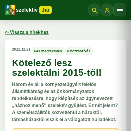
szelektív
.hu
Menü
<- Vissza a hírekhez
2012.11.21.
641 megtekintés
0 hozzászólás
Kötelező lesz
szelektálni 2015-től!
Három év áll a környezetügyért felelős
államtitkárság és az önkormányzatok
rendelkezésre, hogy kiépítsék az úgynevezett
„házhoz menő" szelektív gyűjtést. Ez mit jelent?
A szemétszállítók közvetlenül a házaktól,
társasházaktól viszik el a válogatott hulladékot.