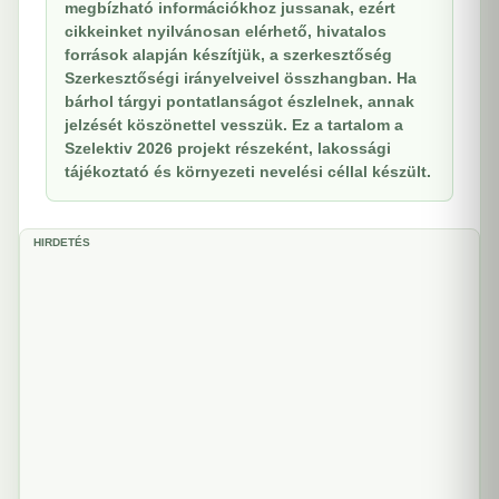
megbízható információkhoz jussanak, ezért
cikkeinket nyilvánosan elérhető, hivatalos
források alapján készítjük, a szerkesztőség
Szerkesztőségi irányelveivel összhangban. Ha
bárhol tárgyi pontatlanságot észlelnek, annak
jelzését köszönettel vesszük. Ez a tartalom a
Szelektiv 2026 projekt részeként, lakossági
tájékoztató és környezeti nevelési céllal készült.
HIRDETÉS