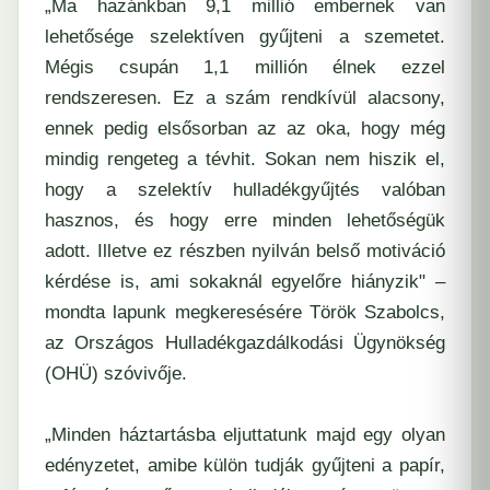
„Ma hazánkban 9,1 millió embernek van
lehetősége szelektíven gyűjteni a szemetet.
Mégis csupán 1,1 millión élnek ezzel
rendszeresen. Ez a szám rendkívül alacsony,
ennek pedig elsősorban az az oka, hogy még
mindig rengeteg a tévhit. Sokan nem hiszik el,
hogy a szelektív hulladékgyűjtés valóban
hasznos, és hogy erre minden lehetőségük
adott. Illetve ez részben nyilván belső motiváció
kérdése is, ami sokaknál egyelőre hiányzik" –
mondta lapunk megkeresésére Török Szabolcs,
az Országos Hulladékgazdálkodási Ügynökség
(OHÜ) szóvivője.
„Minden háztartásba eljuttatunk majd egy olyan
edényzetet, amibe külön tudják gyűjteni a papír,