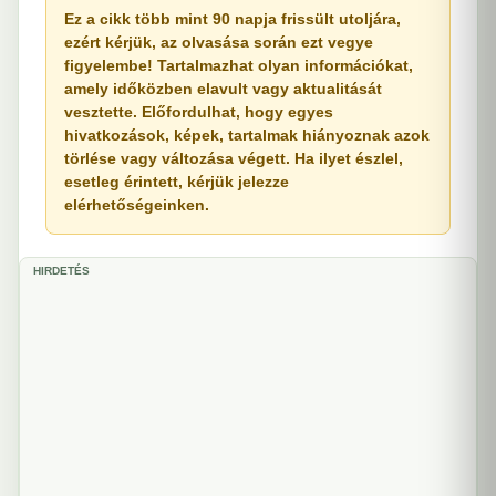
Ez a cikk több mint 90 napja frissült utoljára,
ezért kérjük, az olvasása során ezt vegye
figyelembe! Tartalmazhat olyan információkat,
amely időközben elavult vagy aktualitását
vesztette. Előfordulhat, hogy egyes
hivatkozások, képek, tartalmak hiányoznak azok
törlése vagy változása végett. Ha ilyet észlel,
esetleg érintett, kérjük jelezze
elérhetőségeinken.
HIRDETÉS