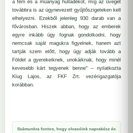
a fém és a műanyag hulladékot, míg az üveget
továbbra is az úgynevezett gyűjtőszigeteken kell
elhelyezni. Ezekből jelenleg 930 darab van a
fővárosban. Hiszek abban, hogy az emberek
egyre inkább úgy fognak gondolkodni, hogy
nemcsak saját magukra figyelnek, hanem azt
tartják szem előtt, hogy úgy adják tovább a
Földet a gyerekeiknek, unokáiknak, hogy minél
kevesebb kárt tegyenek benne" – nyilatkozta
Klug Lajos, az FKF Zrt. vezérigazgatója
korábban.
Számunkra fontos, hogy olvasóink naprakész és