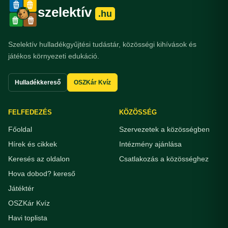
szelektív
.hu
Szelektív hulladékgyűjtési tudástár, közösségi kihívások és
játékos környezeti edukáció.
Hulladékkereső
OSZKár Kvíz
FELFEDEZÉS
KÖZÖSSÉG
Főoldal
Szervezetek a közösségben
Hírek és cikkek
Intézmény ajánlása
Keresés az oldalon
Csatlakozás a közösséghez
Hova dobod? kereső
Játéktér
OSZKár Kvíz
Havi toplista