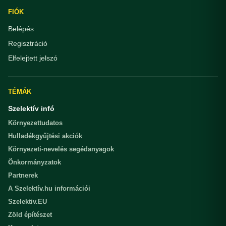
FIÓK
Belépés
Regisztráció
Elfelejtett jelszó
TÉMÁK
Szelektív infó
Környezettudatos
Hulladékgyűjtési akciók
Környezeti-nevelés segédanyagok
Önkormányzatok
Partnerek
A Szelektív.hu információi
Szelektiv.EU
Zöld építészet