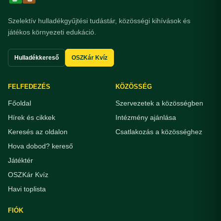
Szelektív hulladékgyűjtési tudástár, közösségi kihívások és
játékos környezeti edukáció.
Hulladékkereső
OSZKár Kvíz
FELFEDEZÉS
KÖZÖSSÉG
Főoldal
Szervezetek a közösségben
Hírek és cikkek
Intézmény ajánlása
Keresés az oldalon
Csatlakozás a közösséghez
Hova dobod? kereső
Játéktér
OSZKár Kvíz
Havi toplista
FIÓK