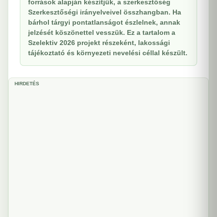
források alapján készítjük, a szerkesztőség
Szerkesztőségi irányelveivel összhangban. Ha
bárhol tárgyi pontatlanságot észlelnek, annak
jelzését köszönettel vesszük. Ez a tartalom a
Szelektiv 2026 projekt részeként, lakossági
tájékoztató és környezeti nevelési céllal készült.
HIRDETÉS