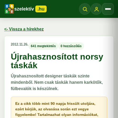
szelektív
.hu
Menü
<- Vissza a hírekhez
2012.11.26.
641 megtekintés
0 hozzászólás
Újrahasznosított norsy
táskák
Újrahasznosított designer táskák szinte
mindenből. Nem csak táskák hanem karkötők,
fülbevalók is készülnek.
Ez a cikk több mint 90 napja frissült utoljára,
ezért kérjük, az olvasása során ezt vegye
figyelembe! Tartalmazhat olyan információkat,