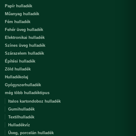
Papír hulladék
Műanyag hulladék
Fém hulladék
Fehér üveg hulladék
Elektronikai hulladék
Színes üveg hulladék
Szárazelem hulladék
Építési hulladék
Zöld hulladék
Hulladékolaj
Gyógyszerhulladék
még több hulladéktipus
Italos kartondoboz hulladék
Gumihulladék
Textilhulladék
Hulladékvíz
Üveg, porcelán hulladék