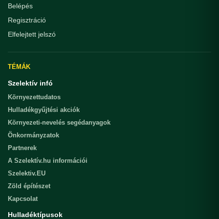
Belépés
Regisztráció
Elfelejtett jelszó
TÉMÁK
Szelektív infó
Környezettudatos
Hulladékgyűjtési akciók
Környezeti-nevelés segédanyagok
Önkormányzatok
Partnerek
A Szelektív.hu információi
Szelektiv.EU
Zöld építészet
Kapcsolat
Hulladéktípusok