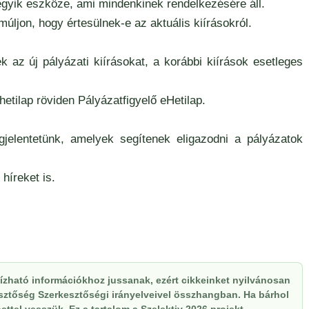
 egyik eszköze, ami mindenkinek rendelkezésére áll.
múljon, hogy értesülnek-e az aktuális kiírásokról.
k az új pályázati kiírásokat, a korábbi kiírások esetleges
hetilap röviden Pályázatfigyelő eHetilap.
egjelentetünk, amelyek segítenek eligazodni a pályázatok
híreket is.
zható információkhoz jussanak, ezért cikkeinket nyilvánosan
kesztőség Szerkesztőségi irányelveivel összhangban. Ha bárhol