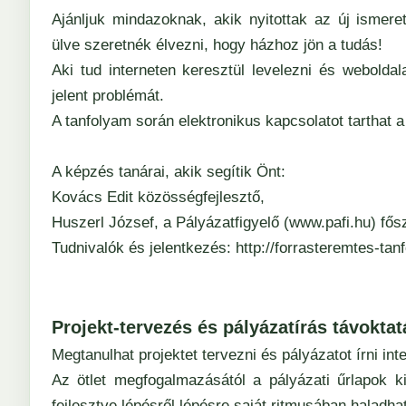
Ajánljuk mindazoknak, akik nyitottak az új ismer
ülve szeretnék élvezni, hogy házhoz jön a tudás!
Aki tud interneten keresztül levelezni és webold
jelent problémát.
A tanfolyam során elektronikus kapcsolatot tarthat a
A képzés tanárai, akik segítik Önt:
Kovács Edit közösségfejlesztő,
Huszerl József, a Pályázatfigyelő (www.pafi.hu) fős
Tudnivalók és jelentkezés:
http://forrasteremtes-tan
Projekt-tervezés és pályázatírás távoktat
Megtanulhat projektet tervezni és pályázatot írni in
Az ötlet megfogalmazásától a pályázati űrlapok kit
fejlesztve lépésről lépésre saját ritmusában haladha