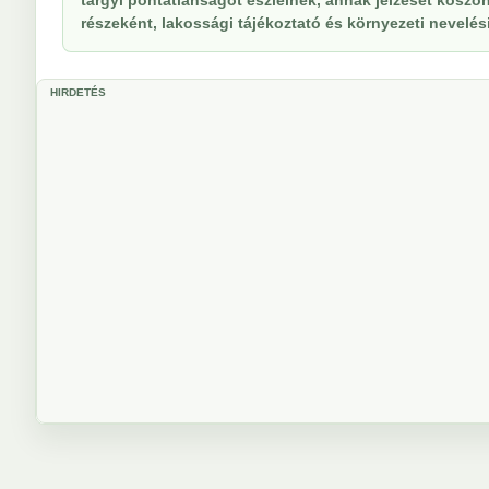
tárgyi pontatlanságot észlelnek, annak jelzését köszöne
részeként, lakossági tájékoztató és környezeti nevelési 
HIRDETÉS