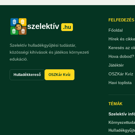
FELFEDEZÉS
szelektív
.hu
Főoldal
Hírek és cikk
Szelektív hulladékgyűjtési tudástár,
Keresés az ol
közösségi kihívások és játékos környezeti
Hova dobod? 
edukáció.
Játéktér
OSZKár Kvíz
Hulladékkereső
OSZKár Kvíz
Havi toplista
TÉMÁK
Szelektív inf
Környezettuda
Hulladékgyűjt