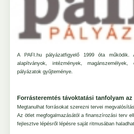
A
PAFI.hu
pályázatfigyelő 1999 óta működik. A
alapítványok, intézmények, magánszemélyek, 
pályázatok gyűjteménye.
Forrásteremtés távoktatási tanfolyam az 
Megtanulhat forrásokat szerezni tervei megvalósítá
Az ötlet megfogalmazásától a finanszírozási terv el
fejlesztve lépésről lépésre saját ritmusában haladha