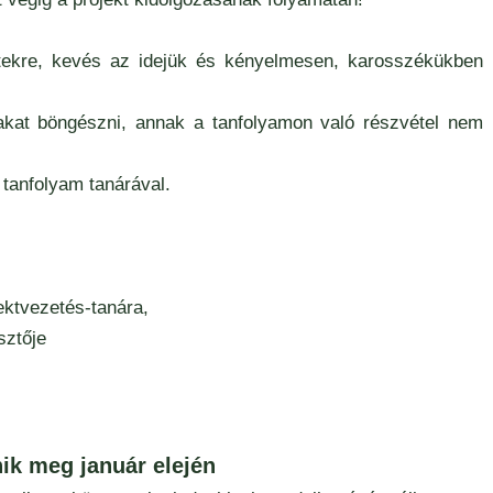
etekre, kevés az idejük és kényelmesen, karosszékükben
alakat böngészni, annak a tanfolyamon való részvétel nem
 tanfolyam tanárával.
ektvezetés-tanára,
sztője
nik meg január elején