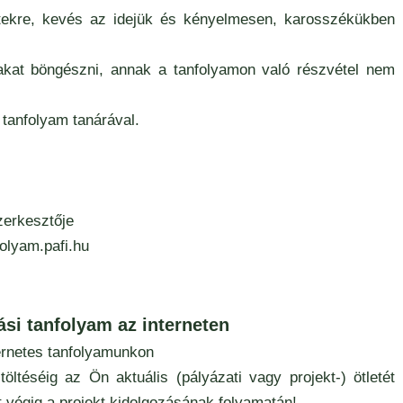
etekre, kevés az idejük és kényelmesen, karosszékükben
alakat böngészni, annak a tanfolyamon való részvétel nem
 tanfolyam tanárával.
zerkesztője
folyam.pafi.hu
ási tanfolyam az interneten
ternetes tanfolyamunkon
öltéséig az Ön aktuális (pályázati vagy projekt-) ötletét
t végig a projekt kidolgozásának folyamatán!