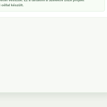
ttel vesszük. Ez a tartalom a Szelektiv 2026 projekt
céllal készült.