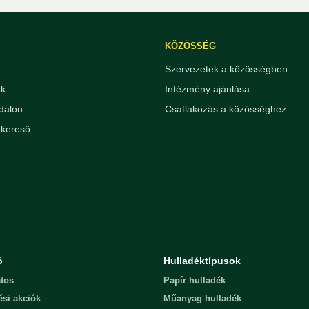
KÖZÖSSÉG
Szervezetek a közösségben
ek
Intézmény ajánlása
dalon
Csatlakozás a közösséghez
kereső
ó
Hulladéktípusok
tos
Papír hulladék
ési akciók
Műanyag hulladék