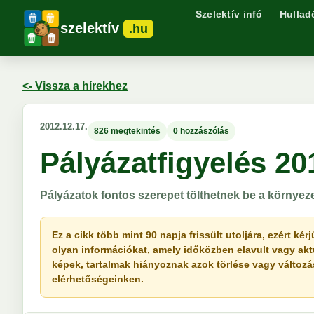
Szelektív infó
Hullad
szelektív
.hu
<- Vissza a hírekhez
2012.12.17.
826 megtekintés
0 hozzászólás
Pályázatfigyelés 20
Pályázatok fontos szerepet tölthetnek be a környez
Ez a cikk több mint 90 napja frissült utoljára, ezért k
olyan információkat, amely időközben elavult vagy akt
képek, tartalmak hiányoznak azok törlése vagy változása 
elérhetőségeinken.