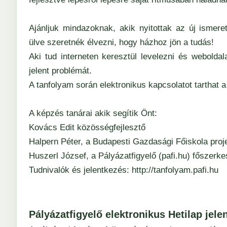
Ajánljuk mindazoknak, akik nyitottak az új ismer
ülve szeretnék élvezni, hogy házhoz jön a tudás!
Aki tud interneten keresztül levelezni és webold
jelent problémát.
A tanfolyam során elektronikus kapcsolatot tarthat a
A képzés tanárai akik segítik Önt:
Kovács Edit közösségfejlesztő
Halpern Péter, a Budapesti Gazdasági Főiskola proj
Huszerl József, a Pályázatfigyelő (pafi.hu) főszerke
Tudnivalók és jelentkezés:
http://tanfolyam.pafi.hu
Pályázatfigyelő elektronikus Hetilap jele