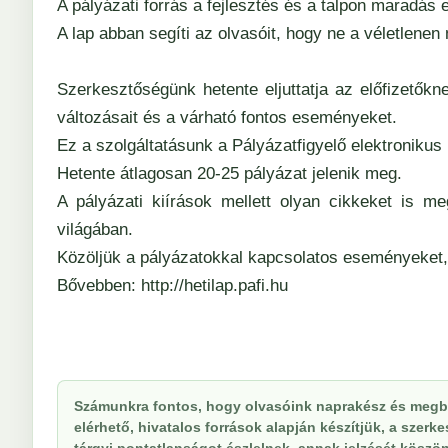
A pályázati forrás a fejlesztés és a talpon maradás
A lap abban segíti az olvasóit, hogy ne a véletlenen 
Szerkesztőségünk hetente eljuttatja az előfizetőkne
változásait és a várható fontos eseményeket.
Ez a szolgáltatásunk a Pályázatfigyelő elektronikus 
Hetente átlagosan 20-25 pályázat jelenik meg.
A pályázati kiírások mellett olyan cikkeket is m
világában.
Közöljük a pályázatokkal kapcsolatos eseményeket, 
Bővebben:
http://hetilap.pafi.hu
Számunkra fontos, hogy olvasóink naprakész és megbí
elérhető, hivatalos források alapján készítjük, a szer