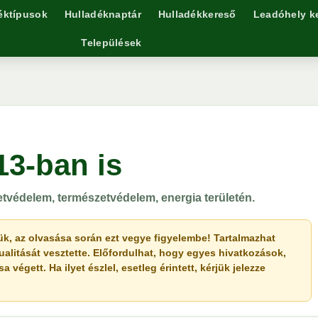
éktípusok
Hulladéknaptár
Hulladékkereső
Leadóhely k
Települések
13-ban is
etvédelem, természetvédelem, energia területén.
érjük, az olvasása során ezt vegye figyelembe! Tartalmazhat
ualitását vesztette. Előfordulhat, hogy egyes hivatkozások,
végett. Ha ilyet észlel, esetleg érintett, kérjük jelezze