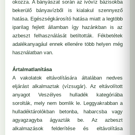
okozza. A bányászat során az ivóvíz bázisokba
bekerülő bányavízből is kialakul szennyező
hatása. Egészségkárosító hatása miatt a legtöbb
iparilag fejlett államban így hazánkban is az
azbeszt felhasználását betiltották. Fékbetétek
adalékanyagául ennek ellenére több helyen még
használatban van.
Ártalmatlanítása
A vakolatok eltávolítására általában nedves
eljárást alkalmaztak (vízsugár). Az eltávolított
anyagot Veszélyes hulladék kategóriába
sorolták, mely nem bomlik le. Leggyakrabban a
hulladéktárolókban betonba, habarcsba vagy
agyagzagyba ágyazták be. Az azbeszt
alkalmazások felderítése és eltávolítása