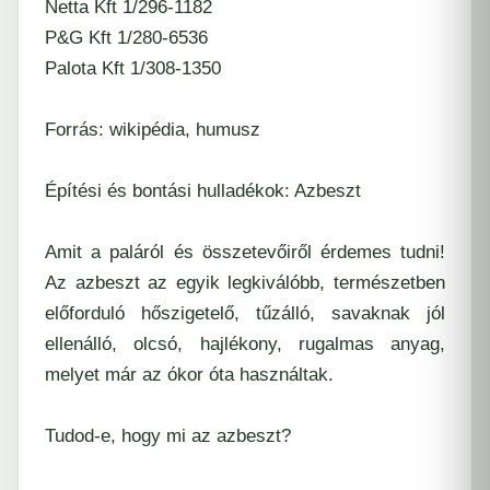
Netta Kft
1/296-1182
P&G Kft 1/280-6536
Palota Kft
1/308-1350
Forrás: wikipédia,
humusz
Építési és bontási hulladékok: Azbeszt
Amit a paláról és összetevőiről érdemes tudni!
Az azbeszt az egyik legkiválóbb, természetben
előforduló hőszigetelő, tűzálló, savaknak jól
ellenálló, olcsó, hajlékony, rugalmas anyag,
melyet már az ókor óta használtak.
Tudod-e, hogy mi az azbeszt?