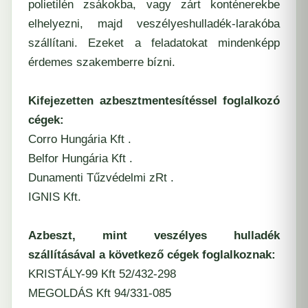
polietilén zsákokba, vagy zárt konténerekbe
elhelyezni, majd veszélyeshulladék-larakóba
szállítani. Ezeket a feladatokat mindenképp
érdemes szakemberre bízni.
Kifejezetten azbesztmentesítéssel foglalkozó
cégek:
Corro Hungária Kft .
Belfor Hungária Kft .
Dunamenti Tűzvédelmi zRt .
IGNIS Kft.
Azbeszt, mint veszélyes hulladék
szállításával a következő cégek foglalkoznak:
KRISTÁLY-99 Kft
52/432-298
MEGOLDÁS Kft
94/331-085