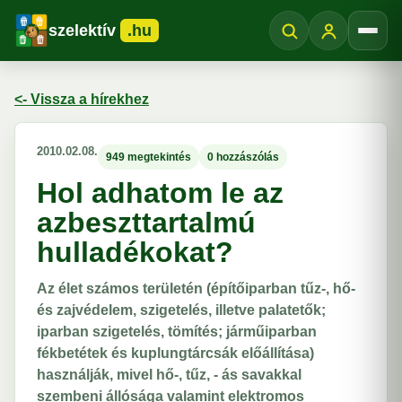
szelektív
.hu
Menü
<- Vissza a hírekhez
2010.02.08.
949 megtekintés
0 hozzászólás
Hol adhatom le az
azbeszttartalmú
hulladékokat?
Az élet számos területén (építőiparban tűz-, hő-
és zajvédelem, szigetelés, illetve palatetők;
iparban szigetelés, tömítés; járműiparban
fékbetétek és kuplungtárcsák előállítása)
használják, mivel hő-, tűz, - ás savakkal
szembeni állósága valamint elektromos