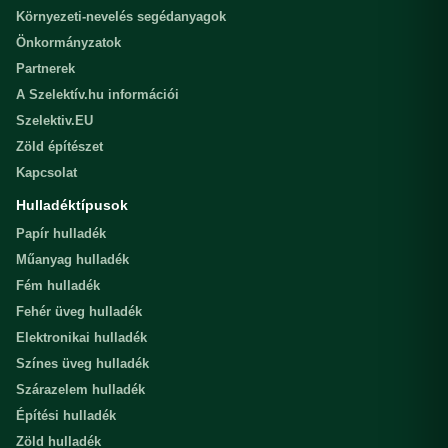
Környezeti-nevelés segédanyagok
Önkormányzatok
Partnerek
A Szelektív.hu információi
Szelektiv.EU
Zöld építészet
Kapcsolat
Hulladéktípusok
Papír hulladék
Műanyag hulladék
Fém hulladék
Fehér üveg hulladék
Elektronikai hulladék
Színes üveg hulladék
Szárazelem hulladék
Építési hulladék
Zöld hulladék