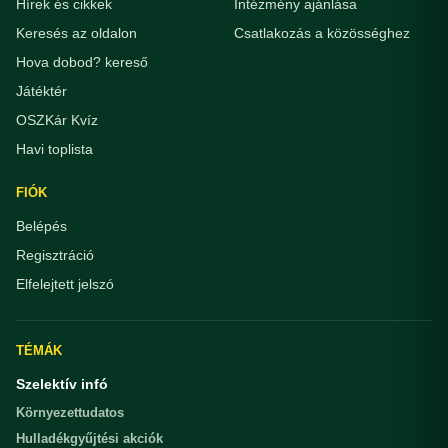
Hírek és cikkek
Intézmény ajánlása
Keresés az oldalon
Csatlakozás a közösséghez
Hova dobod? kereső
Játéktér
OSZKár Kvíz
Havi toplista
FIÓK
Belépés
Regisztráció
Elfelejtett jelszó
TÉMÁK
Szelektív infó
Környezettudatos
Hulladékgyűjtési akciók