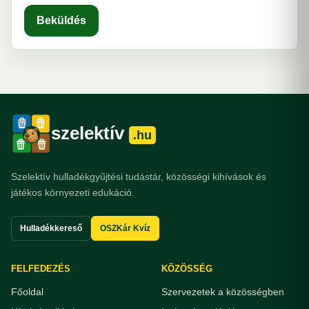
Beküldés
szelektív
.hu
Szelektív hulladékgyűjtési tudástár, közösségi kihívások és
játékos környezeti edukáció.
Hulladékkereső
OSZKár Kvíz
FELFEDEZÉS
KÖZÖSSÉG
Főoldal
Szervezetek a közösségben