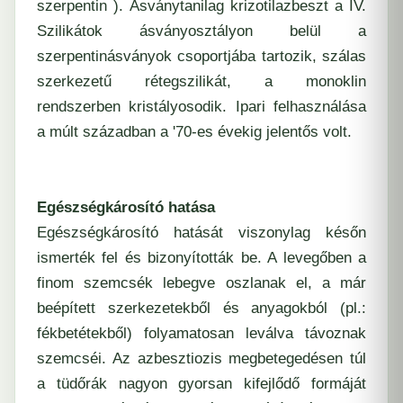
szerpentin ). Ásványtanilag krizotilazbeszt a IV.
Szilikátok ásványosztályon belül a
szerpentinásványok csoportjába tartozik, szálas
szerkezetű rétegszilikát, a monoklin
rendszerben kristályosodik. Ipari felhasználása
a múlt században a '70-es évekig jelentős volt.
Egészségkárosító hatása
Egészségkárosító hatását viszonylag későn
ismerték fel és bizonyították be. A levegőben a
finom szemcsék lebegve oszlanak el, a már
beépített szerkezetekből és anyagokból (pl.:
fékbetétekből) folyamatosan leválva távoznak
szemcséi. Az azbesztiozis megbetegedésen túl
a tüdőrák nagyon gyorsan kifejlődő formáját