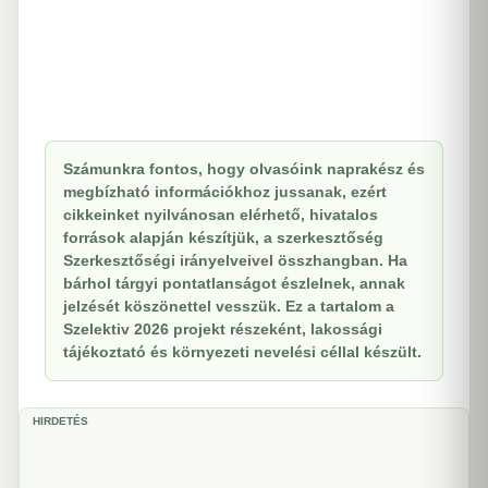
Számunkra fontos, hogy olvasóink naprakész és
megbízható információkhoz jussanak, ezért
cikkeinket nyilvánosan elérhető, hivatalos
források alapján készítjük, a szerkesztőség
Szerkesztőségi irányelveivel összhangban. Ha
bárhol tárgyi pontatlanságot észlelnek, annak
jelzését köszönettel vesszük. Ez a tartalom a
Szelektiv 2026 projekt részeként, lakossági
tájékoztató és környezeti nevelési céllal készült.
HIRDETÉS