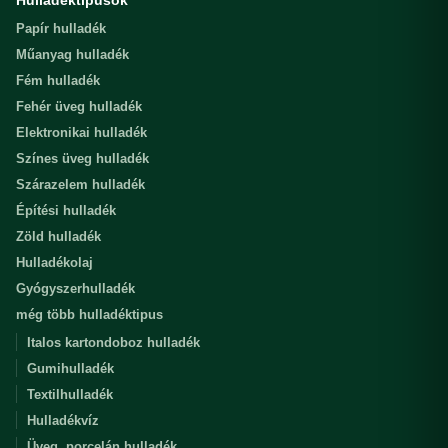
Hulladéktípusok
Papír hulladék
Műanyag hulladék
Fém hulladék
Fehér üveg hulladék
Elektronikai hulladék
Színes üveg hulladék
Szárazelem hulladék
Építési hulladék
Zöld hulladék
Hulladékolaj
Gyógyszerhulladék
még több hulladéktipus
Italos kartondoboz hulladék
Gumihulladék
Textilhulladék
Hulladékvíz
Üveg, porcelán hulladék