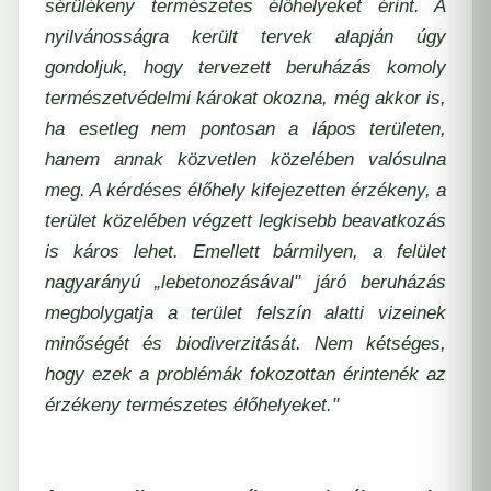
sérülékeny természetes élőhelyeket érint. A
nyilvánosságra került tervek alapján úgy
gondoljuk, hogy tervezett beruházás komoly
természetvédelmi károkat okozna, még akkor is,
ha esetleg nem pontosan a lápos területen,
hanem annak közvetlen közelében valósulna
meg. A kérdéses élőhely kifejezetten érzékeny, a
terület közelében végzett legkisebb beavatkozás
is káros lehet. Emellett bármilyen, a felület
nagyarányú „lebetonozásával" járó beruházás
megbolygatja a terület felszín alatti vizeinek
minőségét és biodiverzitását. Nem kétséges,
hogy ezek a problémák fokozottan érintenék az
érzékeny természetes élőhelyeket."