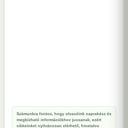
Számunkra fontos, hogy olvasóink naprakész és
megbízható információkhoz jussanak, ezért
cikkeinket nyilvánosan elérhető, hivatalos