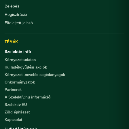
Belépés
Regisztráció
Elfelejtett jelszó
TÉMÁK
Szelektív infó
Környezettudatos
Hulladékgyűjtési akciók
Környezeti-nevelés segédanyagok
Önkormányzatok
Partnerek
A Szelektív.hu információi
Szelektiv.EU
Zöld építészet
Kapcsolat