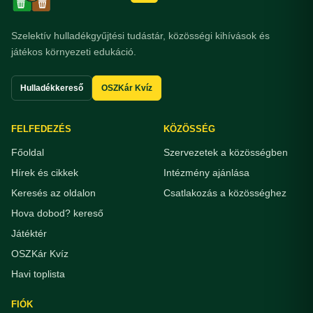
Szelektív hulladékgyűjtési tudástár, közösségi kihívások és
játékos környezeti edukáció.
Hulladékkereső
OSZKár Kvíz
FELFEDEZÉS
KÖZÖSSÉG
Főoldal
Szervezetek a közösségben
Hírek és cikkek
Intézmény ajánlása
Keresés az oldalon
Csatlakozás a közösséghez
Hova dobod? kereső
Játéktér
OSZKár Kvíz
Havi toplista
FIÓK