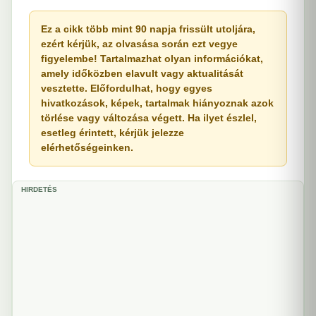
Ez a cikk több mint 90 napja frissült utoljára,
ezért kérjük, az olvasása során ezt vegye
figyelembe! Tartalmazhat olyan információkat,
amely időközben elavult vagy aktualitását
vesztette. Előfordulhat, hogy egyes
hivatkozások, képek, tartalmak hiányoznak azok
törlése vagy változása végett. Ha ilyet észlel,
esetleg érintett, kérjük jelezze
elérhetőségeinken.
HIRDETÉS