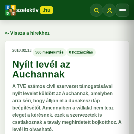
szelektív
.hu
Menü
<- Vissza a hírekhez
2010.02.13.
560 megtekintés
0 hozzászólás
Nyílt levél az
Auchannak
A TVE számos civil szervezet támogatásával
nyílt levelet küldött az Auchannak, amelyben
arra kéri, hogy álljon el a dunakeszi láp
beépítésétől. Amennyiben a vállalat nem tesz
eleget a kérésnek, ezek a szervezetek is
csatlakoznak a tavaly meghirdetett bojkotthoz. A
levél itt olvasható.