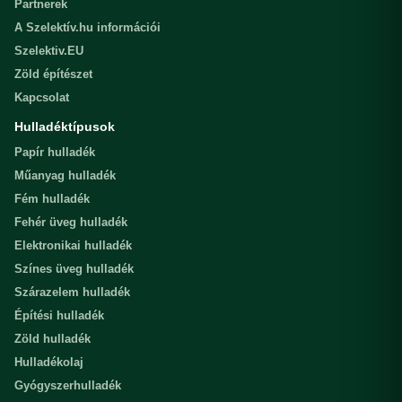
Partnerek
A Szelektív.hu információi
Szelektiv.EU
Zöld építészet
Kapcsolat
Hulladéktípusok
Papír hulladék
Műanyag hulladék
Fém hulladék
Fehér üveg hulladék
Elektronikai hulladék
Színes üveg hulladék
Szárazelem hulladék
Építési hulladék
Zöld hulladék
Hulladékolaj
Gyógyszerhulladék