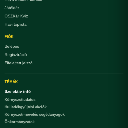
Játéktér
OSZKár Kvíz
Havi toplista
FIÓK
Belépés
Regisztráció
Elfelejtett jelszó
TÉMÁK
Szelektív infó
Környezettudatos
Hulladékgyűjtési akciók
Környezeti-nevelés segédanyagok
Önkormányzatok