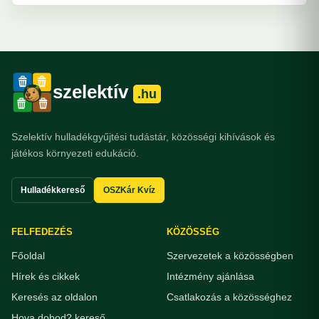
szelektív
.hu
Szelektív hulladékgyűjtési tudástár, közösségi kihívások és
játékos környezeti edukáció.
Hulladékkereső
OSZKár Kvíz
FELFEDEZÉS
KÖZÖSSÉG
Főoldal
Szervezetek a közösségben
Hírek és cikkek
Intézmény ajánlása
Keresés az oldalon
Csatlakozás a közösséghez
Hova dobod? kereső