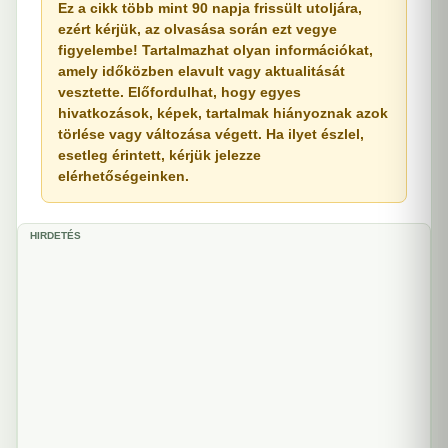
Ez a cikk több mint 90 napja frissült utoljára,
ezért kérjük, az olvasása során ezt vegye
figyelembe! Tartalmazhat olyan információkat,
amely időközben elavult vagy aktualitását
vesztette. Előfordulhat, hogy egyes
hivatkozások, képek, tartalmak hiányoznak azok
törlése vagy változása végett. Ha ilyet észlel,
esetleg érintett, kérjük jelezze
elérhetőségeinken.
HIRDETÉS