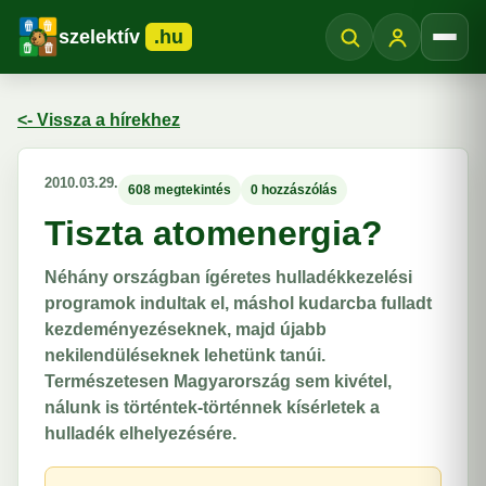
szelektív
.hu
Menü
<- Vissza a hírekhez
2010.03.29.
608 megtekintés
0 hozzászólás
Tiszta atomenergia?
Néhány országban ígéretes hulladékkezelési
programok indultak el, máshol kudarcba fulladt
kezdeményezéseknek, majd újabb
nekilendüléseknek lehetünk tanúi.
Természetesen Magyarország sem kivétel,
nálunk is történtek-történnek kísérletek a
hulladék elhelyezésére.