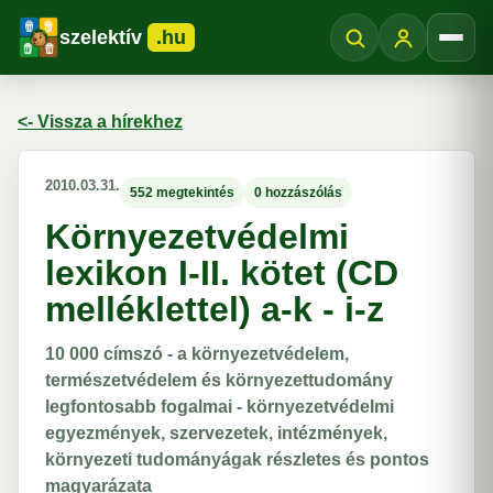
szelektív
.hu
Menü
<- Vissza a hírekhez
2010.03.31.
552 megtekintés
0 hozzászólás
Környezetvédelmi
lexikon I-II. kötet (CD
melléklettel) a-k - i-z
10 000 címszó - a környezetvédelem,
természetvédelem és környezettudomány
legfontosabb fogalmai - környezetvédelmi
egyezmények, szervezetek, intézmények,
környezeti tudományágak részletes és pontos
magyarázata