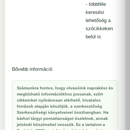
- többféle
keresési
lehetőség a
szócikkeken
belül is
Bővebb információ
Számunkra fontos, hogy olvasóink naprakész és
megbízható információkhoz jussanak, ezért
cikkeinket nyilvánosan elérhető, hivatalos
források alapján készítjük, a szerkesztőség
Szerkesztőségi irányelveivel összhangban. Ha
bárhol tárgyi pontatlanságot észlelnek, annak
jelzését köszönettel vesszük. Ez a tartalom a