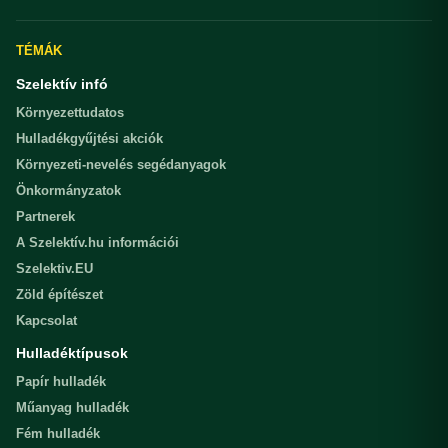
TÉMÁK
Szelektív infó
Környezettudatos
Hulladékgyűjtési akciók
Környezeti-nevelés segédanyagok
Önkormányzatok
Partnerek
A Szelektív.hu információi
Szelektiv.EU
Zöld építészet
Kapcsolat
Hulladéktípusok
Papír hulladék
Műanyag hulladék
Fém hulladék