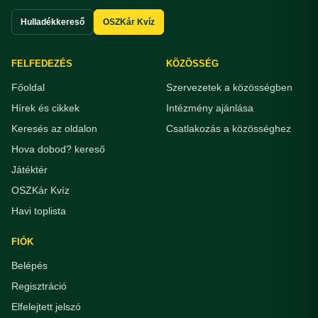
Hulladékkereső
OSZKár Kvíz
FELFEDEZÉS
KÖZÖSSÉG
Főoldal
Szervezetek a közösségben
Hírek és cikkek
Intézmény ajánlása
Keresés az oldalon
Csatlakozás a közösséghez
Hova dobod? kereső
Játéktér
OSZKár Kvíz
Havi toplista
FIÓK
Belépés
Regisztráció
Elfelejtett jelszó