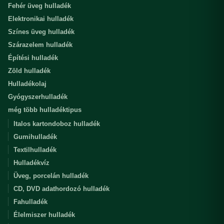
Fehér üveg hulladék
Elektronikai hulladék
Színes üveg hulladék
Szárazelem hulladék
Építési hulladék
Zöld hulladék
Hulladékolaj
Gyógyszerhulladék
még több hulladéktipus
Italos kartondoboz hulladék
Gumihulladék
Textilhulladék
Hulladékvíz
Üveg, porcelán hulladék
CD, DVD adathordozó hulladék
Fahulladék
Élelmiszer hulladék