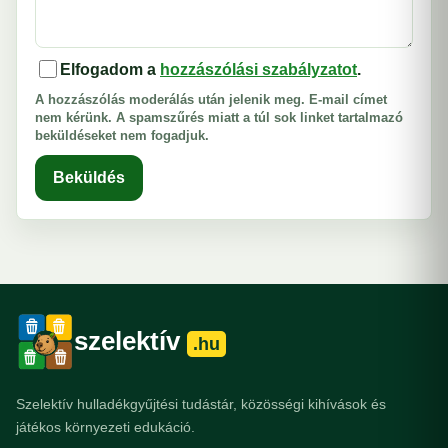
Elfogadom a
hozzászólási szabályzatot
.
A hozzászólás moderálás után jelenik meg. E-mail címet
nem kérünk. A spamszűrés miatt a túl sok linket tartalmazó
beküldéseket nem fogadjuk.
Beküldés
szelektív
.hu
Szelektív hulladékgyűjtési tudástár, közösségi kihívások és
játékos környezeti edukáció.