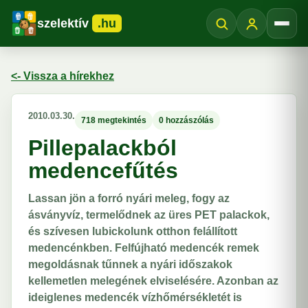
szelektív
.hu
Menü
<- Vissza a hírekhez
2010.03.30.
718 megtekintés
0 hozzászólás
Pillepalackból
medencefűtés
Lassan jön a forró nyári meleg, fogy az
ásványvíz, termelődnek az üres PET palackok,
és szívesen lubickolunk otthon felállított
medencénkben. Felfújható medencék remek
megoldásnak tűnnek a nyári időszakok
kellemetlen melegének elviselésére. Azonban az
ideiglenes medencék vízhőmérsékletét is