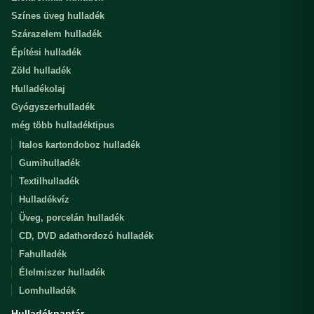
Színes üveg hulladék
Szárazelem hulladék
Építési hulladék
Zöld hulladék
Hulladékolaj
Gyógyszerhulladék
még több hulladéktipus
Italos kartondoboz hulladék
Gumihulladék
Textilhulladék
Hulladékvíz
Üveg, porcelán hulladék
CD, DVD adathordozó hulladék
Fahulladék
Élelmiszer hulladék
Lomhulladék
Hulladéknaptár