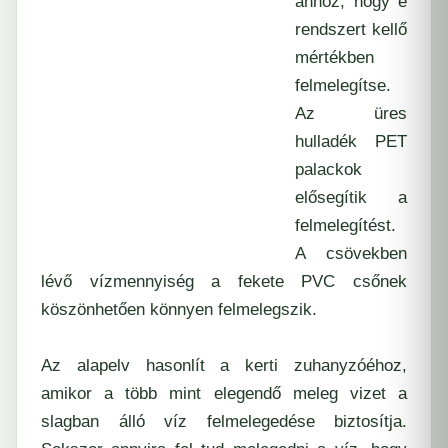
ahhoz, hogy e
rendszert kellő
mértékben
felmelegítse.
Az üres
hulladék
PET
palackok
elősegítik a
felmelegítést.
A csövekben
lévő vízmennyiség a fekete PVC csőnek
köszönhetően könnyen felmelegszik.
Az alapelv hasonlít a kerti zuhanyzóéhoz,
amikor a több mint elegendő meleg vizet a
slagban álló víz felmelegedése biztosítja.