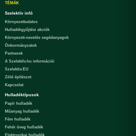
TÉMÁK
Szelektív infó
Környezettudatos
Hulladékgyűjtési akciók
Környezeti-nevelés segédanyagok
Önkormányzatok
Partnerek
A Szelektív.hu információi
Szelektiv.EU
Zöld építészet
Kapcsolat
Hulladéktípusok
Papír hulladék
Műanyag hulladék
Fém hulladék
Fehér üveg hulladék
Elektronikai hulladék