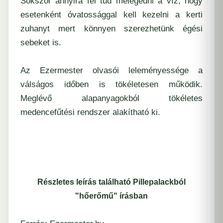
Sokszor annyira fel tud melegedni a víz, hogy
esetenként óvatossággal kell kezelni a kerti
zuhanyt mert könnyen szerezhetünk égési
sebeket is.
Az Ezermester olvasói leleményessége a
válságos időben is tökéletesen működik.
Meglévő alapanyagokból tökéletes
medencefűtési rendszer alakítható ki.
Részletes leírás található Pillepalackból
"hőerőmű" írásban