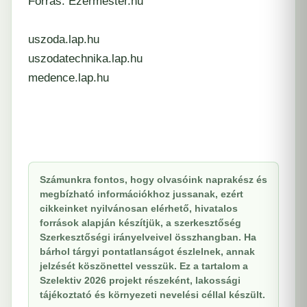
Forrás:
Ezermester.hu
uszoda.lap.hu
uszodatechnika.lap.hu
medence.lap.hu
Számunkra fontos, hogy olvasóink naprakész és
megbízható információkhoz jussanak, ezért
cikkeinket nyilvánosan elérhető, hivatalos
források alapján készítjük, a szerkesztőség
Szerkesztőségi irányelveivel összhangban. Ha
bárhol tárgyi pontatlanságot észlelnek, annak
jelzését köszönettel vesszük. Ez a tartalom a
Szelektiv 2026 projekt részeként, lakossági
tájékoztató és környezeti nevelési céllal készült.