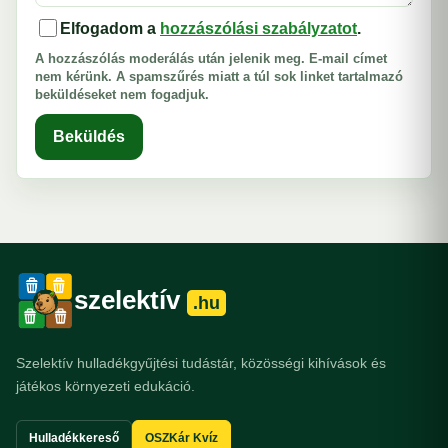
Elfogadom a
hozzászólási szabályzatot
.
A hozzászólás moderálás után jelenik meg. E-mail címet
nem kérünk. A spamszűrés miatt a túl sok linket tartalmazó
beküldéseket nem fogadjuk.
Beküldés
szelektív
.hu
Szelektív hulladékgyűjtési tudástár, közösségi kihívások és
játékos környezeti edukáció.
Hulladékkereső
OSZKár Kvíz