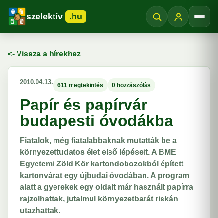
szelektív
.hu
Menü
<- Vissza a hírekhez
2010.04.13.
611 megtekintés
0 hozzászólás
Papír és papírvár
budapesti óvodákba
Fiatalok, még fiatalabbaknak mutatták be a
környezettudatos élet első lépéseit. A BME
Egyetemi Zöld Kör kartondobozokból épített
kartonvárat egy újbudai óvodában. A program
alatt a gyerekek egy oldalt már használt papírra
rajzolhattak, jutalmul környezetbarát riskán
utazhattak.