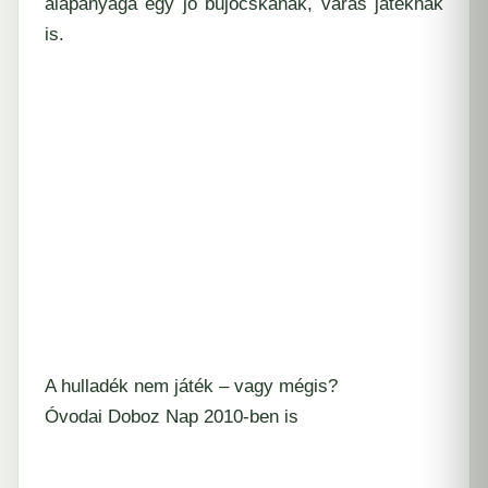
alapanyaga egy jó bújócskának, váras játéknak
is.
A hulladék nem játék – vagy mégis?
Óvodai Doboz Nap 2010-ben is