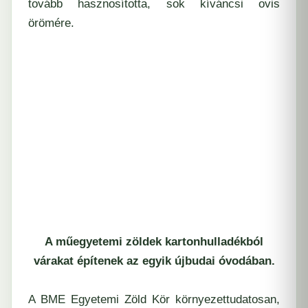
tovább hasznosította, sok kíváncsi ovis
örömére.
A műegyetemi zöldek kartonhulladékból
várakat építenek az egyik újbudai óvodában.
A BME Egyetemi Zöld Kör környezettudatosan,