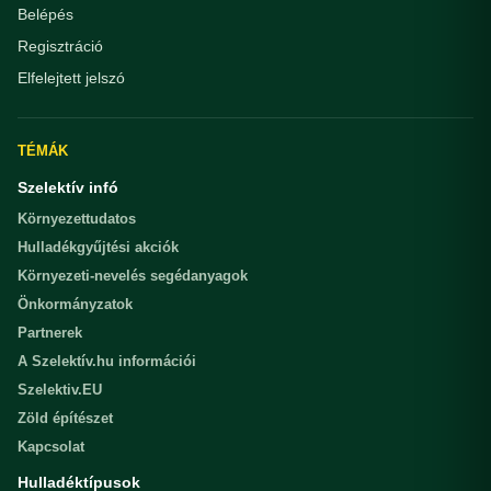
Belépés
Regisztráció
Elfelejtett jelszó
TÉMÁK
Szelektív infó
Környezettudatos
Hulladékgyűjtési akciók
Környezeti-nevelés segédanyagok
Önkormányzatok
Partnerek
A Szelektív.hu információi
Szelektiv.EU
Zöld építészet
Kapcsolat
Hulladéktípusok