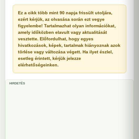
Ez a cikk több mint 90 napja frissült utoljára,
ezért kérjük, az olvasása során ezt vegye
figyelembe! Tartalmazhat olyan információkat,
amely időközben elavult vagy aktualitását
vesztette. Előfordulhat, hogy egyes
hivatkozások, képek, tartalmak hiányoznak azok
törlése vagy változása végett. Ha ilyet észlel,
esetleg érintett, kérjük jelezze
elérhetőségeinken.
HIRDETÉS