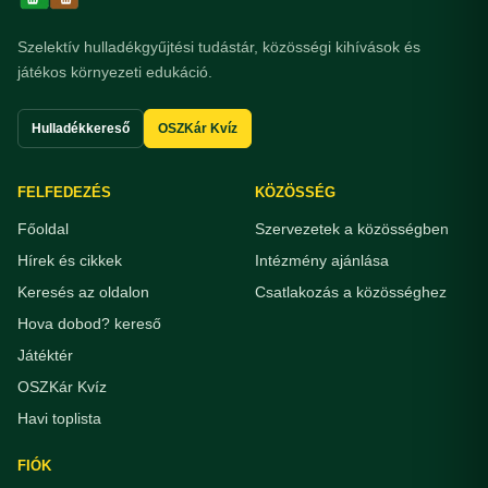
Szelektív hulladékgyűjtési tudástár, közösségi kihívások és
játékos környezeti edukáció.
Hulladékkereső
OSZKár Kvíz
FELFEDEZÉS
KÖZÖSSÉG
Főoldal
Szervezetek a közösségben
Hírek és cikkek
Intézmény ajánlása
Keresés az oldalon
Csatlakozás a közösséghez
Hova dobod? kereső
Játéktér
OSZKár Kvíz
Havi toplista
FIÓK