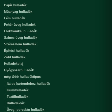
Papír hulladék
Műanyag hulladék
Fém hulladék
Fehér üveg hulladék
Elektronikai hulladék
Színes üveg hulladék
Szárazelem hulladék
Építési hulladék
Zöld hulladék
Hulladékolaj
Gyógyszerhulladék
még több hulladéktipus
Italos kartondoboz hulladék
Gumihulladék
Textilhulladék
Hulladékvíz
Üveg, porcelán hulladék