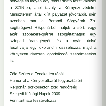
hétvégéjén legyen egy fenntartható fesztiválozás
a SZIN-en, ahol tavaly a Környezetvédelmi
Minisztérium által kiírt pályázat jóvoltából, idén
azonban már a
Borsodi Sörgyárak Zrt.
segítségével
RE:pohárból
ihatjuk a sört, vagy
akár szobakerékpárral szolgáltathatjuk egy
színpad áramigényét, és a nyár utolsó
fesztiválja egy ökorandin összehozza majd a
környezettudatosan gondolkodó szerelmeseket
is.
Zöld Szüret a Feneketlen tónál
Humorral a környezetbarát fogyasztásért
Re:pohár, sörkollektor, zöld rendőrség
Szegedi Ifjúsági Napok 2009
Fenntartható fesztiválozás