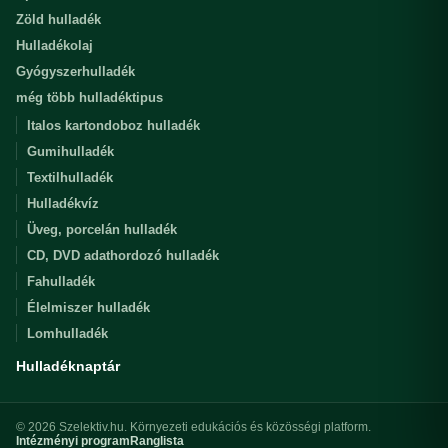
Zöld hulladék
Hulladékolaj
Gyógyszerhulladék
még több hulladéktipus
Italos kartondoboz hulladék
Gumihulladék
Textilhulladék
Hulladékvíz
Üveg, porcelán hulladék
CD, DVD adathordozó hulladék
Fahulladék
Élelmiszer hulladék
Lomhulladék
Hulladéknaptár
© 2026 Szelektiv.hu. Környezeti edukációs és közösségi platform.
Intézményi program
Ranglista