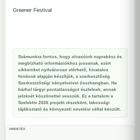
Greener Festival
Számunkra fontos, hogy olvasóink naprakész és
megbízható információkhoz jussanak, ezért
cikkeinket nyilvánosan elérhető, hivatalos
források alapján készítjük, a szerkesztőség
Szerkesztőségi irányelveivel összhangban. Ha
bárhol tárgyi pontatlanságot észlelnek, annak
jelzését köszönettel vesszük. Ez a tartalom a
Szelektiv 2026 projekt részeként, lakossági
tájékoztató és környezeti nevelési céllal készült.
HIRDETÉS