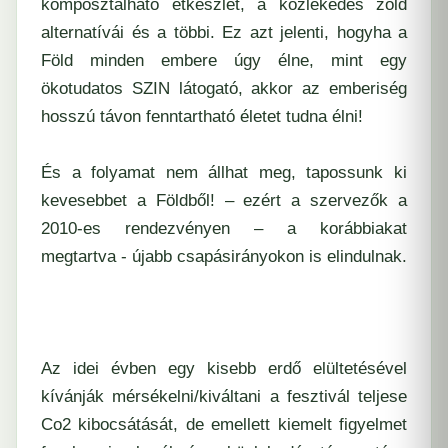
komposztálható étkészlet, a közlekedés zöld
alternatívái és a többi. Ez azt jelenti, hogyha a
Föld minden embere úgy élne, mint egy
ökotudatos SZIN látogató, akkor az emberiség
hosszú távon fenntartható életet tudna élni!
És a folyamat nem állhat meg, tapossunk ki
kevesebbet a Földből! – ezért a szervezők a
2010-es rendezvényen – a korábbiakat
megtartva - újabb csapásirányokon is elindulnak.
Az idei évben egy kisebb erdő elültetésével
kívánják mérsékelni/kiváltani a fesztivál teljese
Co2 kibocsátását
, de emellett kiemelt figyelmet