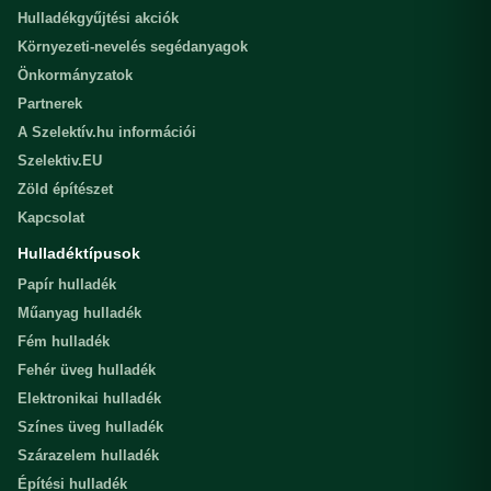
Hulladékgyűjtési akciók
Környezeti-nevelés segédanyagok
Önkormányzatok
Partnerek
A Szelektív.hu információi
Szelektiv.EU
Zöld építészet
Kapcsolat
Hulladéktípusok
Papír hulladék
Műanyag hulladék
Fém hulladék
Fehér üveg hulladék
Elektronikai hulladék
Színes üveg hulladék
Szárazelem hulladék
Építési hulladék