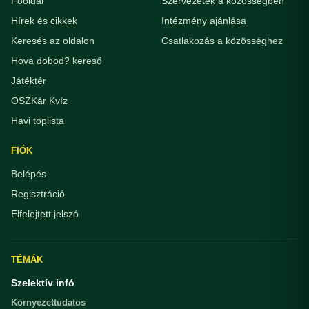
Főoldal
Szervezetek a közösségben
Hírek és cikkek
Intézmény ajánlása
Keresés az oldalon
Csatlakozás a közösséghez
Hova dobod? kereső
Játéktér
OSZKár Kvíz
Havi toplista
FIÓK
Belépés
Regisztráció
Elfelejtett jelszó
TÉMÁK
Szelektív infó
Környezettudatos