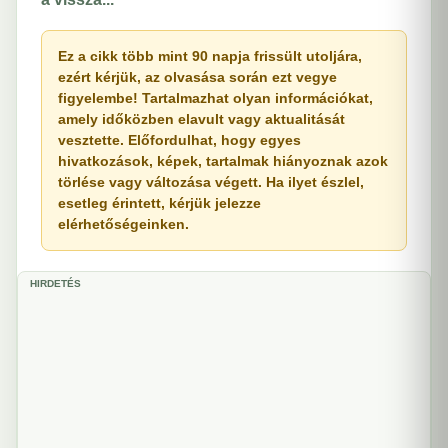
Ez a cikk több mint 90 napja frissült utoljára,
ezért kérjük, az olvasása során ezt vegye
figyelembe! Tartalmazhat olyan információkat,
amely időközben elavult vagy aktualitását
vesztette. Előfordulhat, hogy egyes
hivatkozások, képek, tartalmak hiányoznak azok
törlése vagy változása végett. Ha ilyet észlel,
esetleg érintett, kérjük jelezze
elérhetőségeinken.
HIRDETÉS