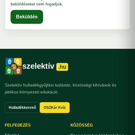
beküldéseket nem fogadjuk.
Beküldés
szelektív
.hu
Szelektív hulladékgyűjtési tudástár, közösségi kihívások és
játékos környezeti edukáció.
Hulladékkereső
OSZKár Kvíz
FELFEDEZÉS
KÖZÖSSÉG