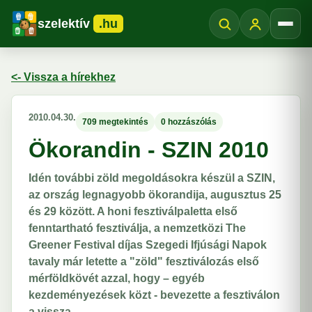
szelektív
.hu
Menü
<- Vissza a hírekhez
2010.04.30.
709 megtekintés
0 hozzászólás
Ökorandin - SZIN 2010
Idén további zöld megoldásokra készül a SZIN,
az ország legnagyobb ökorandija, augusztus 25
és 29 között. A honi fesztiválpaletta első
fenntartható fesztiválja, a nemzetközi The
Greener Festival díjas Szegedi Ifjúsági Napok
tavaly már letette a "zöld" fesztiválozás első
mérföldkövét azzal, hogy – egyéb
kezdeményezések közt - bevezette a fesztiválon
a vissza...