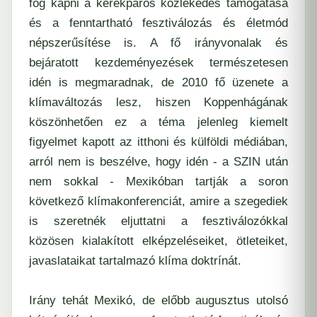
fog kapni a kerékpáros közlekedés támogatása
és a fenntartható fesztiválozás és életmód
népszerűsítése is. A fő irányvonalak és
bejáratott kezdeményezések természetesen
idén is megmaradnak, de 2010 fő üzenete a
klímaváltozás lesz, hiszen Koppenhágának
köszönhetően ez a téma jelenleg kiemelt
figyelmet kapott az itthoni és külföldi médiában,
arról nem is beszélve, hogy idén - a SZIN után
nem sokkal - Mexikóban tartják a soron
következő klímakonferenciát, amire a szegediek
is szeretnék eljuttatni a fesztiválozókkal
közösen kialakított elképzeléseiket, ötleteiket,
javaslataikat tartalmazó klíma doktrínát.
Irány tehát Mexikó, de előbb augusztus utolsó